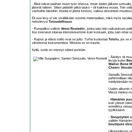
- Biisit tulivat päähän muun työn ohessa. Istuin töiden jälkeen sohvalla, s
jäisivät talteen. Sitten pidettiin pitkä tauko – oli kaikkea muuta. Tein v
vanhoihin biiseihin. Asioita ei jätetä kesken, vaikka olosuhteet muuttuv
Eli uusi levy ei siis sisälläkään uusinta materiaaliasi, mikä myös taval
neloslevysi
Totuudellisuus
.
- Rumpaliksi valitsin
Venni Rostedt
in, jonka tatsi teki vaikutuksen paik
Itse treenasin kitaraa intensiivisemmin kuin koskaan, jotta sain omat os
- Rujous ja elävä soitto ovat se juttu. Turha kuulostaa
Toto
lta, jos se
viimeisenä instrumenttina. Minusta se on kaunis.
Kyllä, soolo on mennyt nätisti purkkiin.
- Äänitys oli mu
levyjä kuten
Be
Waits
in
Bone M
Cheer
in
Vinceb
Samalla Seessalo 
pahimmillaan oll
miellyttämään m
Uuden albumin ni
Missä mielesi m
-
Hämärien puo
kuin yleiset näh
estetiikka vetoaa
tyylikkäästi.
-
Sivupöytien s
valittiin Hämäri
boutiques obs
Ulkopuolisuus on 