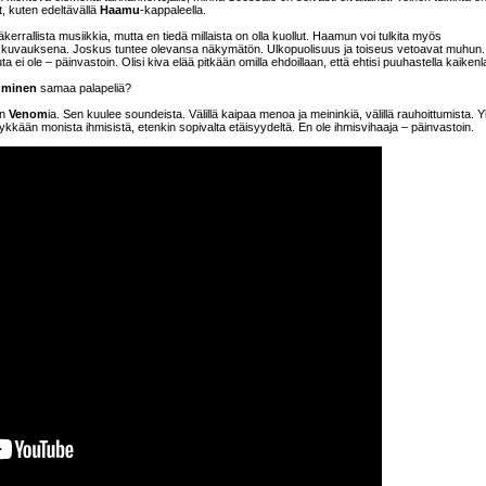
t, kuten edeltävällä
Haamu
-kappaleella.
errallista musiikkia, mutta en tiedä millaista on olla kuollut. Haamun voi tulkita myös
 kuvauksena. Joskus tuntee olevansa näkymätön. Ulkopuolisuus ja toiseus vetoavat muhun.
 ei ole – päinvastoin. Olisi kiva elää pitkään omilla ehdoillaan, että ehtisi puuhastella kaikenl
ihminen
samaa palapeliä?
in
Venom
ia. Sen kuulee soundeista. Välillä kaipaa menoa ja meininkiä, välillä rauhoittumista. 
 tykkään monista ihmisistä, etenkin sopivalta etäisyydeltä. En ole ihmisvihaaja – päinvastoin.