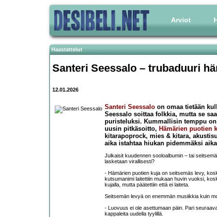
Arviot
H
Haastattelut
Santeri Seessalo – trubaduuri hä
12.01.2026
Santeri Seessalo
on omaa tietään kulke
Seessalo soittaa folkkia, mutta se sa
puristeluksi. Kummallisin temppu on k
uusin pitkäsoitto,
Hämärien puotien k
kitarapoprock, mies & kitara, akustis
aika istahtaa hiukan pidemmäksi aika
Julkaisit kuudennen sooloalbumin – tai seitsem
lasketaan virallisesti?
- Hämärien puotien kuja on seitsemäs levy, kos
kutsumanimi laitettiin mukaan huvin vuoksi, ko
kujalla, mutta päätettiin että ei laiteta.
Seitsemän levyä on enemmän musiikkia kuin mone
- Luovuus ei ole asettumaan päin. Pari seuraava
kappaleita uudella tyylillä.