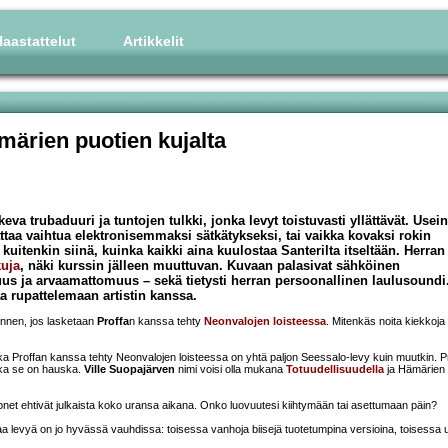
aastattelut
Artikkelit
märien puotien kujalta
va trubaduuri ja tuntojen tulkki, jonka levyt toistuvasti yllättävät. Usein
attaa vaihtua elektronisemmaksi sätkätykseksi, tai vaikka kovaksi rokin
uitenkin siinä, kuinka kaikki aina kuulostaa Santerilta itseltään. Herran
uja
, näki kurssin jälleen muuttuvan. Kuvaan palasivat sähköinen
uus ja arvaamattomuus – sekä tietysti herran persoonallinen laulusoundi.
a rupattelemaan artistin kanssa.
ännen, jos lasketaan
Proffa
n kanssa tehty
Neonvalojen loisteessa
. Mitenkäs noita kiekkoja
ka Proffan kanssa tehty Neonvalojen loisteessa on yhtä paljon Seessalo-levy kuin muutkin. P
ska se on hauska.
Ville Suopajärven
nimi voisi olla mukana
Totuudellisuudella
ja Hämärien 
t ehtivät julkaista koko uransa aikana. Onko luovuutesi kiihtymään tai asettumaan päin?
a levyä on jo hyvässä vauhdissa: toisessa vanhoja biisejä tuotetumpina versioina, toisessa 