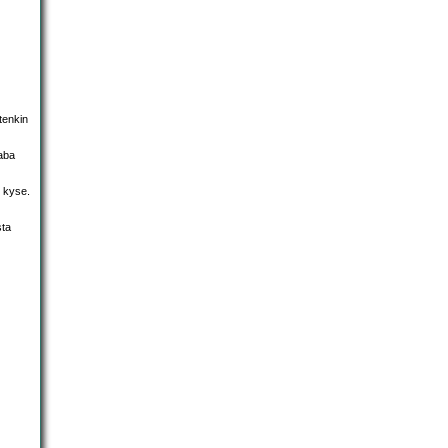
utenkin
Baba
n kyse.
sta