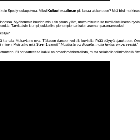
siskele Spotify-sukupolvea. Miksi
Kulkuri maailman
piti laittaa aloitukseen? Mitä biisi merkitse
 vaiheessa. Myöhemmin kuuden minuutin pituus yllätti, mutta minusta se toimii aloituksena hyvin
ikotoida. Tarvittaisiin isompi joukkoliike pienempien artistien aseman parantamiseksi.
eilija?
enä kamala. Mukavia ne ovat. Tällaisen tilanteen voi silti kuvitella. Pitää eläytyä ajatukseen. O
 ihminen. Muistatko mitä
Steen1
sanoi? “
Musiikista voi diggailla, mutta fanitus on perseestä.
”
uuteen. Eli periaatteessa kaikki on omaelämänkerrallista, mutta sellaisella fellinimäisellä filtter