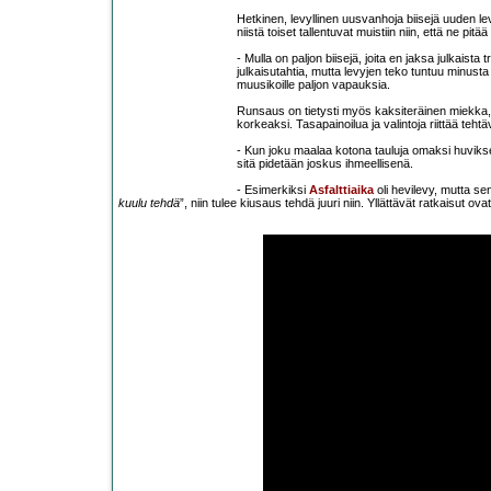
Hetkinen, levyllinen uusvanhoja biisejä uuden l
niistä toiset tallentuvat muistiin niin, että ne pi
- Mulla on paljon biisejä, joita en jaksa julkaist
julkaisutahtia, mutta levyjen teko tuntuu minusta
muusikoille paljon vapauksia.
Runsaus on tietysti myös kaksiteräinen miekka, ete
korkeaksi. Tasapainoilua ja valintoja riittää tehtä
- Kun joku maalaa kotona tauluja omaksi huviks
sitä pidetään joskus ihmeellisenä.
- Esimerkiksi
Asfalttiaika
oli hevilevy, mutta se
kuulu tehdä
”, niin tulee kiusaus tehdä juuri niin. Yllättävät ratkaisut ovat