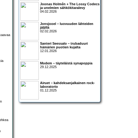
Joonas Holmén + The Lossy Codecs
ja unelmien sähkökitaralevy
04.02.2026
Jonsjooel – luovuuden lähteiden
jäljillä
02.02.2026
 kaavaa
Santeri Seessalo – trubaduuri
hämärien puotien kujalta
12.01.2026
kia
Modem – täyteläistä synapoppia
29.12.2025
Airuet – kahdeksanjalkainen rock-
laboratorio
01.12.2025
en
rohkea
n