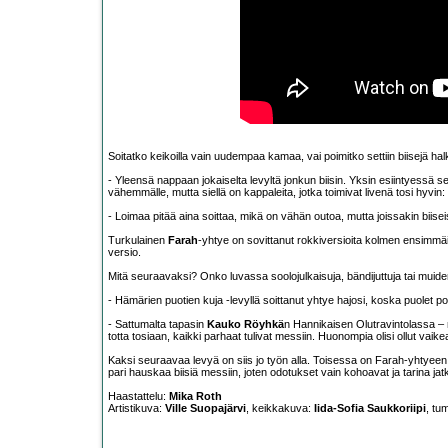
Soitatko keikoilla vain uudempaa kamaa, vai poimitko settiin biisejä hal
- Yleensä nappaan jokaiselta levyltä jonkun biisin. Yksin esiintyessä se
vähemmälle, mutta siellä on kappaleita, jotka toimivat livenä tosi hyvin
- Loimaa pitää aina soittaa, mikä on vähän outoa, mutta joissakin biisei
Turkulainen
Farah
-yhtye on sovittanut rokkiversioita kolmen ensimmä
versio.
Mitä seuraavaksi? Onko luvassa soolojulkaisuja, bändijuttuja tai muiden
- Hämärien puotien kuja -levyllä soittanut yhtye hajosi, koska puolet por
- Sattumalta tapasin
Kauko Röyhkä
n Hannikaisen Olutravintolassa – 
totta tosiaan, kaikki parhaat tulivat messiin. Huonompia olisi ollut vai
Kaksi seuraavaa levyä on siis jo työn alla. Toisessa on Farah-yhtyeen 
pari hauskaa biisiä messiin, joten odotukset vain kohoavat ja tarina jat
Haastattelu:
Mika Roth
Artistikuva:
Ville Suopajärvi
, keikkakuva:
Iida-Sofia Saukkoriipi
, tu