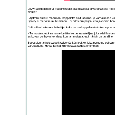
Levyn aloittaminen yli kuusiminuuttisella kipaleella ei varsinaisesti ko
sinulle?
- Ajattelin Kulkuri maailman -kappaletta aloitusbiisiksi jo varhaisessa
Spotify ei merkitse mulle mitään – ei edes niin paljoa, että jaksaisin bo
Entä sitten
Loistava taiteilija
, kuka on tuo kappaleesi ei-niin-helppo tait
- Tunnustan, että en tunne ketään loistavaa taiteilijaa, joka olisi ihmis
esikuvan voi hyvin kohdata, kunhan muistaa, että hänkin on tavallinen
Seessalon tarinoissa seikkailee värikäs joukko, joka perustuu osittain tot
varustettuna. Hyvät tarinat kiinnostavat faktoja enemmän.