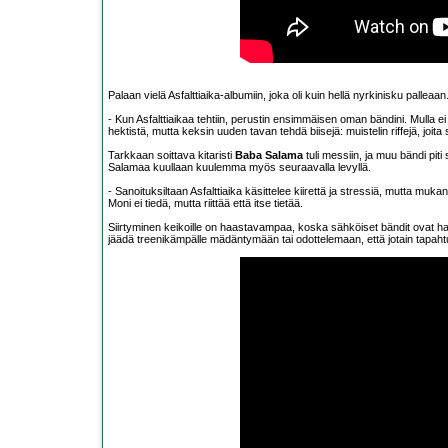
Palaan vielä Asfalttiaika-albumiin, joka oli kuin hellä nyrkinisku palleaan.
- Kun Asfalttiaikaa tehtiin, perustin ensimmäisen oman bändini. Mulla ei 
hektistä, mutta keksin uuden tavan tehdä biisejä: muistelin riffejä, joita so
Tarkkaan soittava kitaristi
Baba Salama
tuli messiin, ja muu bändi pit
Salamaa kuullaan kuulemma myös seuraavalla levyllä.
- Sanoituksiltaan Asfalttiaika käsittelee kiirettä ja stressiä, mutta mukan
Moni ei tiedä, mutta riittää että itse tietää.
Siirtyminen keikoille on haastavampaa, koska sähköiset bändit ovat h
jäädä treenikämpälle mädäntymään tai odottelemaan, että jotain tapahtuu.