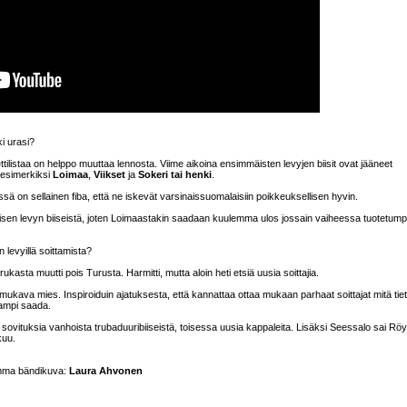
ki urasi?
ttilistaa on helppo muuttaa lennosta. Viime aikoina ensimmäisten levyjen biisit ovat jääneet
: esimerkiksi
Loimaa
,
Viikset
ja
Sokeri tai henki
.
ssä on sellainen fiba, että ne iskevät varsinaissuomalaisiin poikkeuksellisen hyvin.
isen levyn biiseistä, joten Loimaastakin saadaan kuulemma ulos jossain vaiheessa tuotetump
 levyillä soittamista?
ukasta muutti pois Turusta. Harmitti, mutta aloin heti etsiä uusia soittajia.
mukava mies. Inspiroiduin ajatuksesta, että kannattaa ottaa mukaan parhaat soittajat mitä tie
keampi saada.
sovituksia vanhoista trubaduuribiiseistä, toisessa uusia kappaleita. Lisäksi Seessalo sai Röy
kuu.
mma bändikuva:
Laura Ahvonen