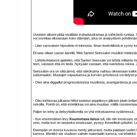
Uusinkin albumi pitää sisällään trubaduurikamaa ja sähköistä runttaa. 
voi soveltaa oikeastaan koko elämään, joka on analyyttisen pohdinnan j
- Liian varovainen hipsuttelu ei kiinnosta. Ilman itsekritiikkiä ei synny
Eli taas ollaan vaa’an äärellä. Mitä Santeri Seessalon musiikki mielestä
- Lähtökohtaisesti ajattelen, että Santeri Seessalo voi tehdä millaista mus
teen, vastasin että en tiedä. Nykyään vastaan, että naivistista rokkia.
Seessalon ura on siitä jännä, että näkökulma vaihtuu oikeastaan kaikki
sattumaakin. Muotojen vapautuessa ja kurvien jyrketessä voi tietysti p
- Olen aina diggaillut progressiivisesta musiikista, avantgardesta ja und
- Olisi kiehtovaa julkaista hifisti tuotetun poppilevyn jälkeen jotain ke
sekoilla. Pointti on, että estetiikkaa voi aina muuttaa: välillä rosoisempaa
Paljon on tehty ja debyyttialbumilla on yhä erikoisasema sydämessä.
- Kun ensimmäinen levy
Kuumottava keissi
tuli, olin niin innoissan
veto, mutta kun on tarpeeksi innoissaan, pystyy ihmeellisiin juttuihin. L
Eteenpäin on isossa kuvassa menty jatkuvasti, mutta palataan uuden levyn 
kanssa. Menitkö siis studioon valmiin materiaalin kanssa, vai tehtiinkö sie