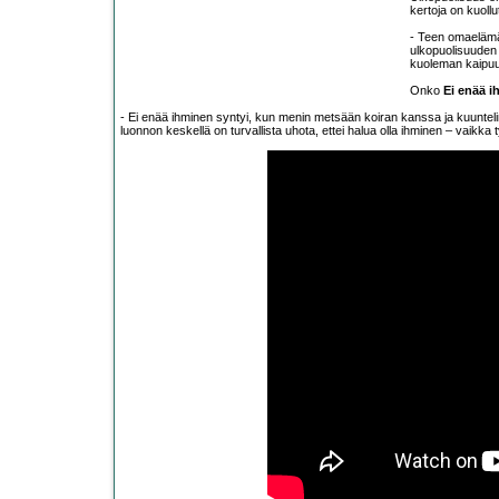
kertoja on kuollu
- Teen omaelämäk
ulkopuolisuuden
kuoleman kaipuuta
Onko
Ei enää 
- Ei enää ihminen syntyi, kun menin metsään koiran kanssa ja kuuntel
luonnon keskellä on turvallista uhota, ettei halua olla ihminen – vaikka