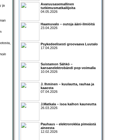
Avaruusasemallinen
y ja
tutkimusmatkailijoita
04.05.2026
nnan
Haamuvalo – outoja ääni-ilmiöitä
23.04.2026
an
otosta,
Psykedeelisesti groovaava Luutalo
17.04.2026
 noin
Suistamon Sähkö –
kansanelektrobändi pop-voimalla
10.04.2026
J. Ihminen – kuulautta, rauhaa ja
kaaosta
07.04.2026
J.Matkala – isoa kaihon kauneutta
26.03.2026
Pauhaus – elektrorokkia pimeästä
aineesta
12.02.2026