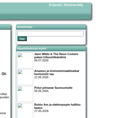
Kirjaudu
Rekisteröidy
|
Artistihaku
Haastattelussa myös
Jann Wilde & The Neon Comets
palasi tribuuttibändinä
06.07.2026
Anastus ja instrumentaalimatkat
 Oli
horisontin taa
12.06.2026
Polut johtavat Suonuotiolle
06.06.2026
roffan
puotien
Robin Aro ja elektropopin hallittu
kaaos
27.05.2026
uusia