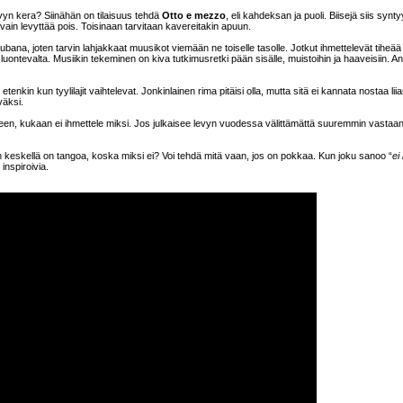
evyn kera? Siinähän on tilaisuus tehdä
Otto e mezzo
, eli kahdeksan ja puoli. Biisejä siis synty
tää vain levyttää pois. Toisinaan tarvitaan kavereitakin apuun.
a trubana, joten tarvin lahjakkaat muusikot viemään ne toiselle tasolle. Jotkut ihmettelevät tiheää
 luontevalta. Musiikin tekeminen on kiva tutkimusretki pään sisälle, muistoihin ja haaveisiin. A
nkin kun tyylilajit vaihtelevat. Jonkinlainen rima pitäisi olla, mutta sitä ei kannata nostaa lii
väksi.
een, kukaan ei ihmettele miksi. Jos julkaisee levyn vuodessa välittämättä suuremmin vastaan
n keskellä on tangoa, koska miksi ei? Voi tehdä mitä vaan, jos on pokkaa. Kun joku sanoo “
ei
 inspiroivia.