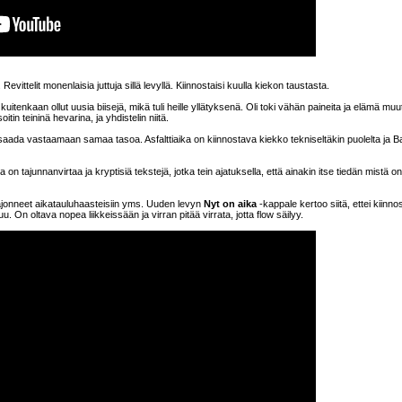
 Revittelit monenlaisia juttuja sillä levyllä. Kiinnostaisi kuulla kiekon taustasta.
kuitenkaan ollut uusia biisejä, mikä tuli heille yllätyksenä. Oli toki vähän paineita ja elämä mu
itin teininä hevarina, ja yhdistelin niitä.
i saada vastaamaan samaa tasoa. Asfalttiaika on kiinnostava kiekko tekniseltäkin puolelta ja 
a on tajunnanvirtaa ja kryptisiä tekstejä, jotka tein ajatuksella, että ainakin itse tiedän mistä o
ajonneet aikatauluhaasteisiin yms. Uuden levyn
Nyt on aika
-kappale kertoo siitä, ettei kiinno
 On oltava nopea liikkeissään ja virran pitää virrata, jotta flow säilyy.