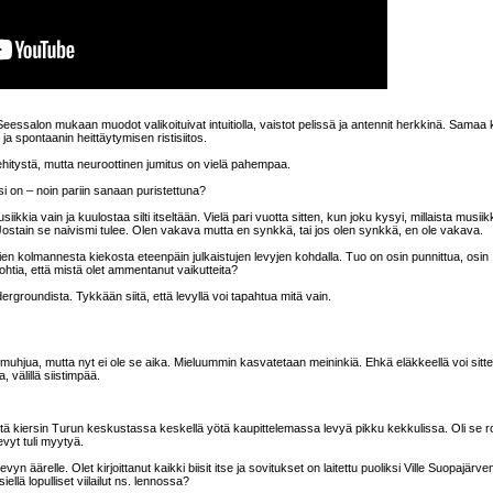
Seessalon mukaan muodot valikoituivat intuitiolla, vaistot pelissä ja antennit herkkinä. Samaa
a spontaanin heittäytymisen ristisiitos.
 kehitystä, mutta neuroottinen jumitus on vielä pahempaa.
si on – noin pariin sanaan puristettuna?
iikkia vain ja kuulostaa silti itseltään. Vielä pari vuotta sitten, kun joku kysyi, millaista musiik
 Jostain se naivismi tulee. Olen vakava mutta en synkkä, tai jos olen synkkä, en ole vakava.
en kolmannesta kiekosta eteenpäin julkaistujen levyjen kohdalla. Tuo on osin punnittua, osin
ohtia, että mistä olet ammentanut vaikutteita?
ergroundista. Tykkään siitä, että levyllä voi tapahtua mitä vain.
llarimuhjua, mutta nyt ei ole se aika. Mieluummin kasvatetaan meininkiä. Ehkä eläkkeellä voi sitt
, välillä siistimpää.
i, että kiersin Turun keskustassa keskellä yötä kaupittelemassa levyä pikku kekkulissa. Oli se 
evyt tuli myytyä.
äärelle. Olet kirjoittanut kaikki biisit itse ja sovitukset on laitettu puoliksi Ville Suopajärve
llä lopulliset viilailut ns. lennossa?