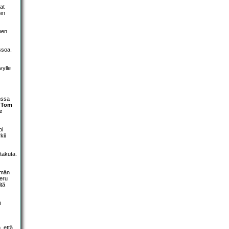
eat
sin
inen
soa.
vylle
nssa
,
Tom
e
oi
kii
takuta.
mmän
ieru
itä
i
, että