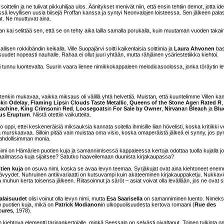
oittelin ja ne tulivat pikkuhiljaa ulos. Äänitykset menivät niin, että ensin tehtiin demot, jotta id
älissä levyllisen uusia biisejä Proffan kanssa ja syntyi Neonvalojen loisteessa. Sen jälkeen pala
at. Ne muuttuvat aina.
laan kai selittää sen, että se on tehty aika lailla samalla porukalla, kuin muutaman vuoden taka
allisen rokkibändin keikalla. Ville Suopajärvi soitti kaikenlaisia soittimia ja
Laura Ahvonen
bas
uudet nopeasti nauhalle. Rahaa ei ollut juuri yhtään, mutta rähjäinen ysäriestetiikka kiehtoi.
 ei tunnu luontevalta. Suurin vaara lienee nimikkokappaleen melodicasoolossa, jonka töräytin le
utenkin mukavaa, vaikka miksaus oli välillä yhtä helvettiä. Muistan, että kuuntelimme Villen ka
ck
in
Odelay
,
Flaming Lips
in
Clouds Taste Metallic
,
Queens of the Stone Age
n
Rated R
achine
,
King Crimson
in
Red
,
Loosegoats
in
For Sale by Owner
,
Nirvana
n
Bleach
ja
Blu
us Eruptum
. Niistä otettiin vaikutteita.
oppi, ettei keskeneräisiä miksauksia kannata soitella ihmisille liian hövelisti, koska kritiikki v
a murskaavaa. Silloin pitää vain muistaa oma visio, koska omaperäistä jälkeä ei synny, jos pyr
ahdollisimman monia.
mi on Hämärien puotien kuja ja samannimisessä kappaleessa kertoja odottaa tuolla kujalla jo
aailmassa kuja sijaitsee? Satutko haaveilemaan duunista kirjakaupassa?
tien kuja
on osuva nimi, koska se avaa levyn teemaa. Syrjäkujat ovat aina kiehtoneet ene
tävyydet. Nuhruinen antikvariaatti on kutsuvampi kuin akateeminen kirjakauppaketju. Nukkav
 muhun kerta toisensa jälkeen. Riitasoinnut ja säröt – asiat voivat olla levällään, jos ne ovat s
alaisuudet
olisi voinut olla levyn nimi, mutta
Esa Saarisella
on samanniminen luento. Nimeks
en puotien kuja, mikä on
Patrick Modianon
in ulkopuolisuudesta kertova romaani (
Rue des
cures
, 1978).
kiehtova elementti tarinankertojalle, minkä Seessalo on selvästi oivaltanut. Toinen tulkinta on