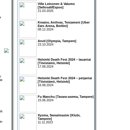
Ville Leinonen & Valumo
[Sellosali/Espoo]
21.03.2025
a
Kreator, Anthrax, Testament [Uber
Eats Arena, Berliini]
08.12.2024
Anvil [Olympia, Tampere]
23.10.2024
Helsinki Death Fest 2024 – lauantai
[Tiivistämö, Helsinki]
17.08.2024
i
Helsinki Death Fest 2024 – perjantai
at
[Tiivistämö, Helsinki]
16.08.2024
Fu Manchu [Tavara-asema, Tampere]
15.06.2024
tä
Xysma, Sweatmaster [Klubi,
Tampere]
in
11.11.2023