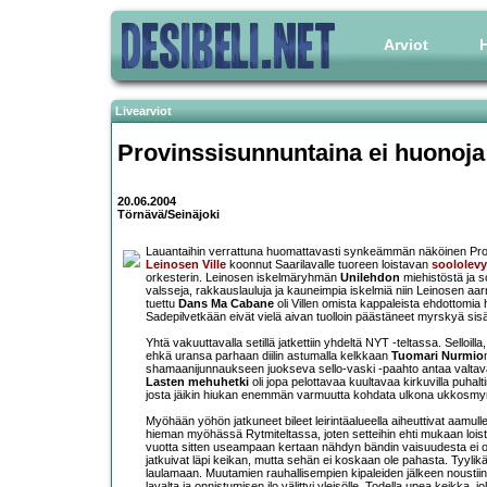
Arviot
H
Livearviot
Provinssisunnuntaina ei huonoja 
20.06.2004
Törnävä/Seinäjoki
Lauantaihin verrattuna huomattavasti synkeämmän näköinen Provins
Leinosen Ville
koonnut Saarilavalle tuoreen loistavan
soololev
orkesterin. Leinosen iskelmäryhmän
Unilehdon
miehistöstä ja so
valsseja, rakkauslauluja ja kauneimpia iskelmiä niin Leinosen aa
tuettu
Dans Ma Cabane
oli Villen omista kappaleista ehdottomia 
Sadepilvetkään eivät vielä aivan tuolloin päästäneet myrskyä sisä
Yhtä vakuuttavalla setillä jatkettiin yhdeltä NYT -teltassa. Selloill
ehkä uransa parhaan diilin astumalla kelkkaan
Tuomari Nurmio
shamaanijunnaukseen juokseva sello-vaski -paahto antaa valtava
Lasten mehuhetki
oli jopa pelottavaa kuultavaa kirkuvilla puhalti
josta jäikin hiukan enemmän varmuutta kohdata ulkona ukkosmy
Myöhään yöhön jatkuneet bileet leirintäalueella aiheuttivat aamulle 
hieman myöhässä Rytmiteltassa, joten setteihin ehti mukaan loist
vuotta sitten useampaan kertaan nähdyn bändin vaisuudesta ei ollu
jatkuivat läpi keikan, mutta sehän ei koskaan ole pahasta. Tyylikäs
laulamaan. Muutamien rauhallisempien kipaleiden jälkeen noustiin t
lavalta ja onnistumisen ilo välittyi yleisölle. Todella upea keikka,