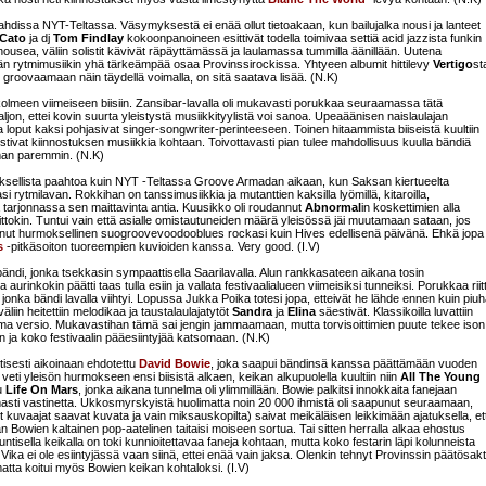
tahdissa NYT-Teltassa. Väsymyksestä ei enää ollut tietoakaan, kun bailujalka nousi ja lanteet
Cato
ja dj
Tom Findlay
kokoonpanoineen esittivät todella toimivaa settiä acid jazzista funkin
ista housea, väliin solistit kävivät räpäyttämässä ja laulamassa tummilla äänillään. Uutena
än rytmimusiikin yhä tärkeämpää osaa Provinssirockissa. Yhtyeen albumit hittilevy
Vertigo
st
 groovaamaan näin täydellä voimalla, on sitä saatava lisää. (N.K)
kolmeen viimeiseen biisiin. Zansibar-lavalla oli mukavasti porukkaa seuraamassa tätä
paljon, ettei kovin suurta yleistystä musiikkityylistä voi sanoa. Upeaäänisen naislaulajan
a loput kaksi pohjasivat singer-songwriter-perinteeseen. Toinen hitaammista biiseistä kuultiin
ivat kiinnostuksen musiikkia kohtaan. Toivottavasti pian tulee mahdollisuus kuulla bändiä
man paremmin. (N.K)
oksellista paahtoa kuin NYT -Teltassa Groove Armadan aikaan, kun Saksan kiertueelta
si rytmilavan. Rokkihan on tanssimusiikkia ja mutanttien kaksilla lyömillä, kitaroilla,
 tarjonnassa sen maittavinta antia. Kuusikko oli roudannut
Abnormal
in koskettimien alla
soittokin. Tuntui vain että asialle omistautuneiden määrä yleisössä jäi muutamaan sataan, jos
svanut hurmoksellinen suogroovevoodooblues rockasi kuin Hives edellisenä päivänä. Ehkä jopa
s
-pitkäsoiton tuoreempien kuvioiden kanssa. Very good. (I.V)
ändi, jonka tsekkasin sympaattisella Saarilavalla. Alun rankkasateen aikana tosin
inkokin päätti taas tulla esiin ja vallata festivaalialueen viimeisiksi tunneiksi. Porukkaa riitt
, jonka bändi lavalla viihtyi. Lopussa Jukka Poika totesi jopa, etteivät he lähde ennen kuin piuh
liin heitettiin melodikaa ja taustalaulajatytöt
Sandra
ja
Elina
säestivät. Klassikoilla luvattiin
ma versio. Mukavastihan tämä sai jengin jammaamaan, mutta torvisoittimien puute tekee ison
an ja koko festivaalin pääesiintyjää katsomaan. (N.K)
stisesti aikoinaan ehdotettu
David Bowie
, joka saapui bändinsä kanssa päättämään vuoden
 veti yleisön hurmokseen ensi biisistä alkaen, keikan alkupuolella kuultiin niin
All The Young
lu
Life On Mars
, jonka aikana tunnelma oli ylimmillään. Bowie palkitsi innokkaita fanejaan
masti vastinetta. Ukkosmyrskyistä huolimatta noin 20 000 ihmistä oli saapunut seuraamaan,
t kuvaajat saavat kuvata ja vain miksauskopilta) saivat meikäläisen leikkimään ajatuksella, et
n Bowien kaltainen pop-aatelinen taitaisi moiseen sortua. Tai sitten herralla alkaa ehostus
isella keikalla on toki kunnioitettavaa faneja kohtaan, mutta koko festarin läpi kolunneista
Vika ei ole esiintyjässä vaan siinä, ettei enää vain jaksa. Olenkin tehnyt Provinssin päätösakt
matta koitui myös Bowien keikan kohtaloksi. (I.V)