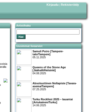
Kirjaudu
Rekisteröidy
|
Artistihaku
Uusimmat livearviot
Samuli Putro [Tampere-
talo/Tampere]
05.11.2025
assisia
taralla
Queens of the Stone Age
[Jäähalli/Helsinki]
04.08.2025
Absoluuttinen Nollapiste [Tavara-
u
asema/Tampere]
07.25.2025
Turku Rockfest 2025 – lauantai
[Artukainen/Turku]
t
14.06.2025