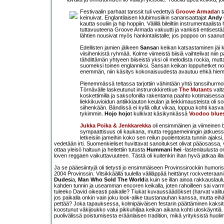
Festivaalin parhaat tanssit tuli vedettyä
Groove Armada
n 
keinuivat. Englantilaisen klubimusiikin sanansaattajat
Andy 
kautta souliin ja hip hoppiin. Välillä bileiltiin instrumentaal
tuttavuuteena Groove Armada vakuutti ja vankisti entisestä
lähtien nousivat myös hankintalistalle; jos poppoo on saanut
Edellisten jamien jälkeen
Sansa
n keikan katsastaminen jäi 
viisihenkistä ryhmää. Kolme viimeistä biisiä vaihtelivat niin 
tähdittämän yhtyeen biiseistä yksi oli melodista rockia, mutt
suomeksi toinen englanniksi. Sansan keikan loppuhetket nost
enemmän, niin käsitys kokonaisuudesta avautuu ehkä hie
Pienemmässä teltassa tarjottiin vähintään yhtä tanssihurm
Törnävälle laskeutunut instrurokkiretkue
The Mutants
valta
koskettimilla ja saksofonilla rakentama paahto kotimaisessa
liekkikuvioidun antiikkiauton keulan ja liekkimausteista oli 
siihenkään. Bändissä ei kyllä ollut vikaa, loppua kohti ka
tykimmin.
Hojo hojo
t kulkivat käsikynkässä
Voodoo blue
Jukka Poika & Jenkkarekka
oli ensimmäinen ja viimeinen b
sympaattisuus oli kaukana, mutta reggaemeiningin jatkuessa aur
letkeisiin jameihin koko sen reilun puolentoista tunnin ajaksi
vedetään irti. Suomenkieliset huvittavat sanoitukset olivat pääosassa, vä
ottaa yleisö haltuun ja heitettiin tutusta
Hummani hei
-lastenlaulusta o
loven reggaen vaikuttavuuteen. Tästä oli kuitenkin ihan hyvä jatkaa ill
Ja se pääesiintyjä oli tietysti jo ensimmäiseen Provinssirockiin humori
2004 Provinssin. Vitsikkäällä tuulella väliläppää heittänyt rockveteraani
Dudes
ia,
Man Who Sold The World
ia kuin se illan ainoa rakkauslau
kahden tunnin ja useamman encoren keikalla, joten rahoilleen sai var
tuleeko David oikeasti paikalle? Tiukat kuvaussäädökset (harvat valitu
jos paikalla onkin vain joku look-alike taustanauhan kanssa, mutta eihä
pettää? Joka tapauksessa, kolmipäiväisen festarin päättäminen kaksitunt
koostunut väkijoukko valui pikkuhiljaa keikan aikana kohti uloskäyntiä. 
puolivälissä poistumisesta eräänlaisen tradition, mikä yrityksistä huoli