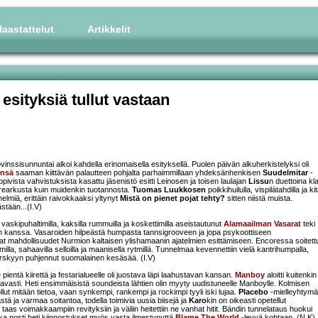
aastattelut
Artikkelit
esityksiä tullut vastaan
sisunnuntai alkoi kahdella erinomaisella esityksellä. Puolen päivän alkuherkistelyksi oli
ynsä
saaman kiittävän palautteen pohjalta parhaimmillaan yhdeksänhenkisen
Suudelmitar
-
pivista vahvistuksista kasattu jäsenistö esitti Leinosen ja toisen laulajan
Lissu
n duettoina kl
rrearkusta kuin muidenkin tuotannosta.
Tuomas Luukkosen
poikkihuilulla, vispilätahdilla ja ki
helmiä, erittäin raivokkaaksi yltynyt
Mistä on pienet pojat tehty?
sitten niistä muista.
stään...(I.V)
a, vaskipuhaltimilla, kaksilla rummuilla ja koskettimilla aseistautunut
Alamaailman Vasarat
teki
n kanssa. Vasaroiden hilpeästä humpasta tannsigrooveen ja jopa psykoottiseen
t mahdollisuudet Nurmion kaltaisen ylishamaanin ajatelmien esittämiseen. Encoressa soitett
milla, sahaavilla selloilla ja maanisella rytmillä. Tunnelmaa kevennettiin vielä kantrihumpalla,
rskyyn puhjennut suomalainen kesäsää. (I.V)
pientä kiirettä ja festarialueelle oli juostava läpi laahustavan kansan.
Manboy
aloitti kuitenkin
avasti. Heti ensimmäisistä soundeista lähtien olin myyty uudistuneelle Manboylle. Kolmisen
t mitään tietoa, vaan synkempi, rankempi ja rockimpi tyyli iski lujaa.
Placebo
-mielleyhtymä
tä ja varmaa soitantoa, todella toimivia uusia biisejä ja
Karo
kin on oikeasti opetellut
aas voimakkaampiin revityksiin ja väliin heitettiin ne vanhat hitit. Bändin tunnelataus huokui
 joka nosti heti kiinnostukset myös vasta ilmestynyttä
Blame The World
-levyä kohtaan. (N.K)