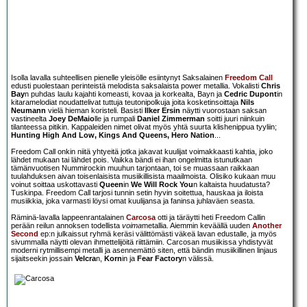
Isolla lavalla suhteellisen pienelle yleisölle esiintynyt Saksalainen
Freedom Call
edusti puolestaan perinteistä melodista saksalaista power metallia. Vokalisti
Chris
Bay
n puhdas laulu kajahti komeasti, kovaa ja korkealta, Bayn ja
Cedric Dupont
in
kitaramelodiat noudattelivat tuttuja teutonipolkuja joita kosketinsoittaja
Nils
Neumann
vielä hieman koristeli. Basisti
Ilker Ersin
näytti vuorostaan saksan
vastineelta
Joey DeMaio
lle ja rumpali
Daniel Zimmerman
soitti juuri niinkuin
tilanteessa pitikin. Kappaleiden nimet olivat myös yhtä suurta klishenippua tyyliin;
Hunting High And Low, Kings And Queens, Hero Nation
...
Freedom Call onkin niitä yhtyeitä jotka jakavat kuulijat voimakkaasti kahtia, joko
lähdet mukaan tai lähdet pois. Vaikka bändi ei ihan ongelmitta istunutkaan
tämänvuotisen Nummirockin muuhun tarjontaan, toi se muassaan raikkaan
tuulahduksen aivan toisenlaisista musiikillisista maailmoista. Olisiko kukaan muu
voinut soittaa uskottavasti
Queen
in
We Will Rock You
n kaltaista huudatusta?
Tuskinpa. Freedom Call tarjosi tunnin setin hyvin soitettua, hauskaa ja iloista
musiikkia, joka varmasti löysi omat kuulijansa ja faninsa juhlaväen seasta.
Räminä-lavalla lappeenrantalainen
Carcosa
otti ja täräytti heti Freedom Callin
perään reilun annoksen todellista
voima
metallia. Aiemmin keväällä uuden
Another
Second
ep:n julkaissut ryhmä keräsi välittömästi väkeä lavan edustalle, ja myös
sivummalla näytti olevan ihmettelijöitä riittämiin. Carcosan musiikissa yhdistyvät
moderni rytmillisempi metalli ja asennemättö siten, että bändin musiikillinen linjaus
sijaitseekin jossain
Velcra
n,
Korn
in ja
Fear Factory
n välissä.