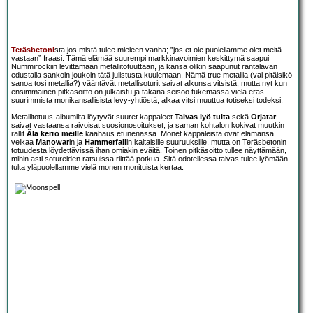
Teräsbetoni
sta jos mistä tulee mieleen vanha; ”jos et ole puolellamme olet meitä
vastaan” fraasi. Tämä elämää suurempi markkinavoimien keskittymä saapui
Nummirockiin levittämään metallitotuuttaan, ja kansa olikin saapunut rantalavan
edustalla sankoin joukoin tätä julistusta kuulemaan. Nämä true metallia (vai pitäisikö
sanoa tosi metallia?) vääntävät metallisoturit saivat alkunsa vitsistä, mutta nyt kun
ensimmäinen pitkäsoitto on julkaistu ja takana seisoo tukemassa vielä eräs
suurimmista monikansallisista levy-yhtiöstä, alkaa vitsi muuttua totiseksi todeksi.
Metallitotuus-albumilta löytyvät suuret kappaleet
Taivas lyö tulta
sekä
Orjatar
saivat vastaansa raivoisat suosionosoitukset, ja saman kohtalon kokivat muutkin
rallit
Älä kerro meille
kaahaus etunenässä. Monet kappaleista ovat elämänsä
velkaa
Manowar
in ja
Hammerfall
in kaltaisille suuruuksille, mutta on Teräsbetonin
totuudesta löydettävissä ihan omiakin eväitä. Toinen pitkäsoitto tullee näyttämään,
mihin asti sotureiden ratsuissa riittää potkua. Sitä odotellessa taivas tulee lyömään
tulta yläpuolellamme vielä monen monituista kertaa.