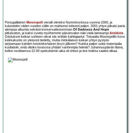
Portugalilainen
Moonspell
vieraili viimeksi Nummirockissa vuonna 2000, ja
kuluneiden viiden vuoden väliin on mahtunut totisesti paljon. 2001 yhtye julkaisi paria
aiempaa albumia selvästi konservatiivisemman
Of Darkness And Hope
pitkäsoiton, ja kaksi vuotta myöhemmin päivänvalon näki vielä laimeampi
Antidote
.
Odotukset keikan suhteen olivat siis erittäin kahtiajaetut. Toisaalta Moonspellin kova
keikkakunto on yleisesti tiedetty, mutta minkälaisen keikan yhtye pystyisi
tarjoamaan kahden keskinkertaisen levyn jälkeen? Kuinka paljon uutta materiaalia
kuultaisiin, entä olisiko luvasssa yhtään vanhempia helmiä? Juhannuspäivän iltana,
kellon osoittaessa 22.00 spekuloinnin aika oli ohitse ja itse keikka saattoi alkaa.