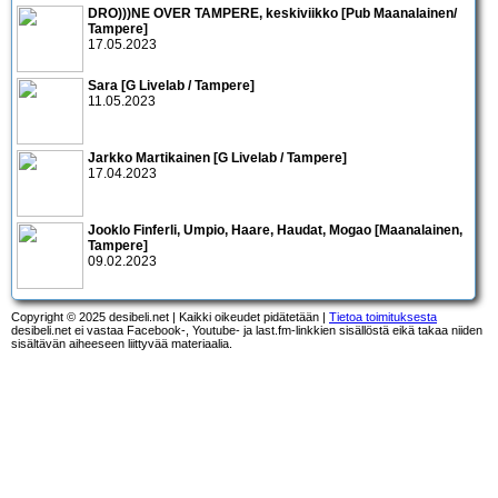
DRO)))NE OVER TAMPERE, keskiviikko [Pub Maanalainen/
Tampere]
17.05.2023
Sara [G Livelab / Tampere]
11.05.2023
Jarkko Martikainen [G Livelab / Tampere]
17.04.2023
Jooklo Finferli, Umpio, Haare, Haudat, Mogao [Maanalainen,
Tampere]
09.02.2023
Copyright © 2025 desibeli.net | Kaikki oikeudet pidätetään |
Tietoa toimituksesta
desibeli.net ei vastaa Facebook-, Youtube- ja last.fm-linkkien sisällöstä eikä takaa niiden
sisältävän aiheeseen liittyvää materiaalia.