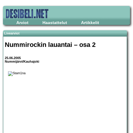
Arviot
Haastattelut
Artikkelit
Livearviot
Nummirockin lauantai
– osa 2
25.06.2005
Nummijärvi/Kauhajoki