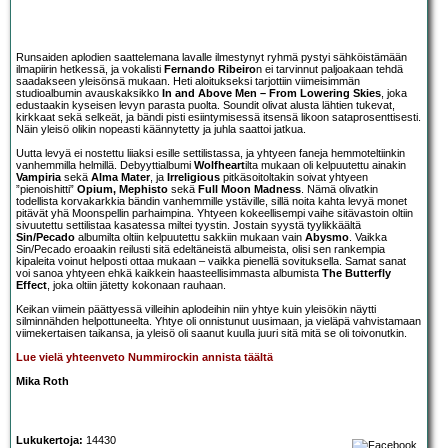
Runsaiden aplodien saattelemana lavalle ilmestynyt ryhmä pystyi sähköistämään
ilmapiirin hetkessä, ja vokalisti
Fernando Ribeiro
n ei tarvinnut paljoakaan tehdä
saadakseen yleisönsä mukaan. Heti aloitukseksi tarjottiin viimeisimmän
studioalbumin avauskaksikko
In and Above Men – From Lowering Skies
, joka
edustaakin kyseisen levyn parasta puolta. Soundit olivat alusta lähtien tukevat,
kirkkaat sekä selkeät, ja bändi pisti esiintymisessä itsensä likoon sataprosenttisesti.
Näin yleisö olikin nopeasti käännytetty ja juhla saattoi jatkua.
Uutta levyä ei nostettu liiaksi esille settilistassa, ja yhtyeen faneja hemmoteltiinkin
vanhemmilla helmillä. Debyyttialbumi
Wolfheart
ilta mukaan oli kelpuutettu ainakin
Vampiria
sekä
Alma Mater
, ja
Irreligious
pitkäsoitoltakin soivat yhtyeen
”pienoishitti”
Opium, Mephisto
sekä
Full Moon Madness
. Nämä olivatkin
todellista korvakarkkia bändin vanhemmille ystäville, sillä noita kahta levyä monet
pitävät yhä Moonspellin parhaimpina. Yhtyeen kokeellisempi vaihe sitävastoin oltiin
sivuutettu settilistaa kasatessa miltei tyystin. Jostain syystä tyylikkäältä
Sin/Pecado
albumilta oltiin kelpuutettu sakkiin mukaan vain
Abysmo
. Vaikka
Sin/Pecado eroaakin reilusti sitä edeltäneistä albumeista, olisi sen rankempia
kipaleita voinut helposti ottaa mukaan – vaikka pienellä sovituksella. Samat sanat
voi sanoa yhtyeen ehkä kaikkein haasteellisimmasta albumista
The Butterfly
Effect
, joka oltiin jätetty kokonaan rauhaan.
Keikan viimein päättyessä villeihin aplodeihin niin yhtye kuin yleisökin näytti
silminnähden helpottuneelta. Yhtye oli onnistunut uusimaan, ja vieläpä vahvistamaan
viimekertaisen taikansa, ja yleisö oli saanut kuulla juuri sitä mitä se oli toivonutkin.
Lue vielä yhteenveto Nummirockin annista täältä
Mika Roth
Lukukertoja:
14430