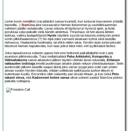
Lemin kovin metallitrio (vai pitäisikö sanoa kvartetti, kun tuntuvat kasvaneen yhdellä
basistilla...)
Stam1na
pisti seuraavaksi hieman iloisemman ja vauhdikkaamman
vaihteen päälle rantalavalla. Lavan edusta oli täyttynyt jo hyvissä ajoin, ja lisää
porukkaa valui paikalle vielä bändin aloitettua. Thrashaus oli heti alusta lähtien
tiukkaa, vaikka laulaja/kitaristi
Hyrde
näyttikin syystä tai toisesta esiintyvän jonkin
sortin pilkkihaalareissa (?) No eipä tullut varmasti ainakaan kylmä siinä lauteilla
riehuessa. Haalareista huolimatta, tai ehkä niiden takia, Hyrden laulu tuntui joissain
biiseissä hieman hapuilevalta, kun taas jotkut biisit mies veti tyylikkäästi lävitse.
Joka tapauksessa soitanto upposi heti ensi hetkestä paikallolijoihin kuin Lada
avantoon pilkkireissulla. Tutut mellakkabiisit
Paha Arkkitehti, Koirapoika
ja
Väkivaltakunta
saivat aikaiseksi jälleen täyden rähinän lavan edustalla,
Erilaisen
rakkauden todistaja
innoitti puolestaan ainakin joitain reiluun yhteislaulantaan. Setin
puolenvälin jälkeen lauteille saapui äkkiä joku vieras tyyppi joka soitti vain yhden
ainoan soolon Hyrden kitaralla, mitään selittävää spiikkausta tuohon liittyen ei
kuitenkaan kuultu. Encoreiksi oltiin säästelty pari ässää hihaan, ja kun sekä
Peto
rakasti sinua
, että
Kadonneet kolme sanaa
olivat soineet saattoi Stam1na poistui
paikalta voittajana.