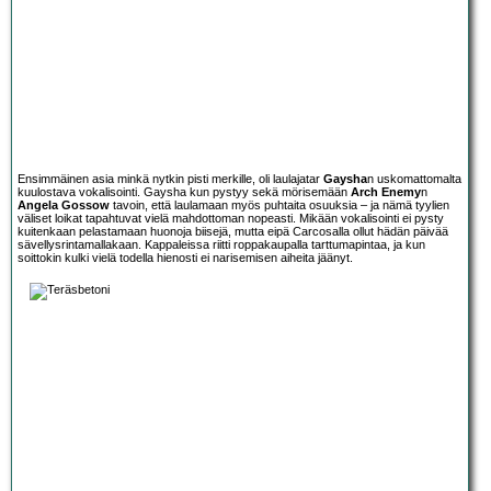
Ensimmäinen asia minkä nytkin pisti merkille, oli laulajatar
Gaysha
n uskomattomalta
kuulostava vokalisointi. Gaysha kun pystyy sekä mörisemään
Arch Enemy
n
Angela Gossow
tavoin, että laulamaan myös puhtaita osuuksia – ja nämä tyylien
väliset loikat tapahtuvat vielä mahdottoman nopeasti. Mikään vokalisointi ei pysty
kuitenkaan pelastamaan huonoja biisejä, mutta eipä Carcosalla ollut hädän päivää
sävellysrintamallakaan. Kappaleissa riitti roppakaupalla tarttumapintaa, ja kun
soittokin kulki vielä todella hienosti ei narisemisen aiheita jäänyt.