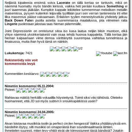
Neljästä kipaleesta ensinnä soiva
Lacerate
on tällä kertaa se tarttuvin, mikä on
näemmä huomattu myös bändin leirissä, vaikka heti perään kuultava
Something
ei
juuri taaemmas jääkään. Kumpikin kappale leikittelee tummemman melodisen metallin
maisemissa, pysyen kuitenkin leijuvalla tyylillään juuri sen verran tantereesta irti ettei
liika masennus pääse vaivaamaan. Erilaisten tyylien menestyksekäs yhdistely jatkuu
Back Down Fate
n puolta astetta suoremmassa maalailussa, jota viimeinen raita
Lingerie
puolestaan jalostaa taas hieman pidemmälle.
Joint Depressionin on onnistunut sitoa iso kasa laatua neljän biisin muotoon, eikä
yhtye näemmä yksinkertaisesti vain osaa tehdä huonoa kappaletta. Tällä kertaa jäin
hieman kaipaamaan viime demoa värittänyttä suurempaa vaihtelua tunnelmissa ja
ilmaisussa, mutta ihan hyvä tämä on näinkin.
Lukukertoja:
7421
Rekisteröidy niin voit
kommentoida levyä
Kommenttien keskiarvo:
Nimetön kommentoi 05.11.2004:
Pisteet:
Mahtavaa mättöä herkällä vokaalilla höystettynä. Toimii siksi viisi tähtöstä. Oletteko
huomanneet, että JD soi myös subtvn:n snoukkapätkissä usein?
Nimetön kommentoi 24.04.2005:
Pisteet:
Aivan loistavaa musiikkia toolin ja perfect circlen hengessä! Vaikka yhtäläisyyksiä em.
bändeihin löytyy, silti musiikki on omaperäistä ihan soundimaailmasta lähtien.
Ihmettelen suuresti, miten levy-yhtiöt eivät ole kiinnostuneet tästä bändistä? Jotakin