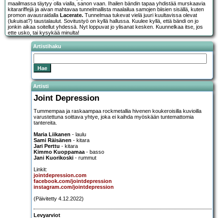
maailmassa täytyy olla vialla, sanon vaan. Ihailen bändin tapaa yhdistää murskaavia
kitarariffejä ja aivan mahtavaa tunnelmallista maalailua samojen biisien sisällä, kuten
promon avausraidalla
Lacerate.
Tunnelmaa tukevat vielä juuri kuultavissa olevat
(lukuisat?) taustalaulut. Sovitustyö on kyllä hallussa. Kuulee kyllä, että bändi on jo
jonkin aikaa soitellut yhdessä. Nyt loppuvat jo ylisanat kesken. Kuunnelkaa itse, jos
ette usko, tai kysykää minulta!
Artistihaku
Artisti
Joint Depression
Tummempaa ja raskaampaa rockmetallia hivenen koukeroisilla kuvioilla
varustettuna soittava yhtye, joka ei kaihda myöskään tuntemattomia
tantereita.
Maria Liikanen
- laulu
Sami Räisänen
- kitara
Jari Perttu
- kitara
Kimmo Kuoppamaa
- basso
Jani Kuorikoski
- rummut
Linkit:
jointdepression.com
facebook.com/jointdepression
instagram.com/jointdepression
(Päivitetty 4.12.2022)
Levyarviot