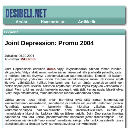
Arviot
Haastattelut
Artikkelit
Levyarvio
Joint Depression: Promo 2004
Julkaistu: 06.10.2004
Arvostelija:
Mika Roth
Joint Depressionin edellinen
demo
viipyi levylautasellani pitkään tämän vuoden
alkupuolella. Yhtye yllätti minut tuolloin äärimmäisen valmiilla ja eheällä paketilla, josta
ei heikkoa lenkkiä löytynyt vahvimmallakaan suurennuslasilla. Demolle oli kaiken
lisäksi päätynyt yhdeksän toinen toistaan tasokkaampaa raitaa, eli ideoita näytti
löytyvän vähintäänkin kylliksi. Kun laitoin ensi kerran tämän uutukaisen soittimeen
olinkin tippua persuksilleni, soittimen näyttö näet ilmoitti lätyltä löytyvän kokonaista 20
raitaa! Pieni tutkimus osoitti kuitenkin nopeasti, että tällä kertaa uusia biisejä olivat
”vain” neljä ensimmäistä, muun materiaalin ollessa vanhempaa perua.
Vaikka annos uusia biisejä onkin harmillista kyllä tällä kertaa huomattavasti
vaatimattomampi määrällisesti, laadullisesti ei sentään ole jouduttu antamaan periksi.
Rytmillistä taiturointia – kuitenkin liikaa kikkailua vältellen, entistäkin
korkeatasoisempaa nais-vokalisointia sekä mielikuvituksellisen rikasta ja
moniuloitteista kitarointia, kaikkea tätä on jälleen tarjolla. Joint Depression ilmoittaa
saatteessa että tällä kertaa popahtavammat kappaleet jäivät treenikämpälle. Tällä
tarkoitetaan nähtävästi ”suoremmin” soitettavia raitoja, sillä rankkuusasteella tässä
alakulometallissa liikutaan hyvin samoissa luvuissa kuin viimeksikin.