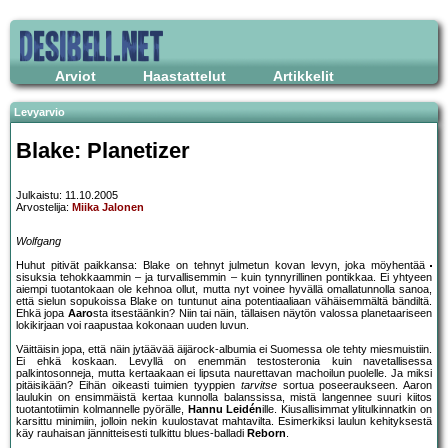
Arviot
Haastattelut
Artikkelit
Levyarvio
Blake: Planetizer
Julkaistu: 11.10.2005
Arvostelija:
Miika Jalonen
Wolfgang
Huhut pitivät paikkansa: Blake on tehnyt julmetun kovan levyn, joka möyhentää
sisuksia tehokkaammin – ja turvallisemmin – kuin tynnyrillinen pontikkaa. Ei yhtyeen
aiempi tuotantokaan ole kehnoa ollut, mutta nyt voinee hyvällä omallatunnolla sanoa,
että sielun sopukoissa Blake on tuntunut aina potentiaaliaan vähäisemmältä bändiltä.
Ehkä jopa
Aaro
sta itsestäänkin? Niin tai näin, tällaisen näytön valossa planetaariseen
lokikirjaan voi raapustaa kokonaan uuden luvun.
Väittäisin jopa, että näin jytäävää äijärock-albumia ei Suomessa ole tehty miesmuistiin.
Ei ehkä koskaan. Levyllä on enemmän testosteronia kuin navetallisessa
palkintosonneja, mutta kertaakaan ei lipsuta naurettavan machoilun puolelle. Ja miksi
pitäisikään? Eihän oikeasti tuimien tyyppien
tarvitse
sortua poseeraukseen. Aaron
laulukin on ensimmäistä kertaa kunnolla balanssissa, mistä langennee suuri kiitos
tuotantotiimin kolmannelle pyörälle,
Hannu Leidén
ille. Kiusallisimmat ylitulkinnatkin on
karsittu minimiin, jolloin nekin kuulostavat mahtavilta. Esimerkiksi laulun kehityksestä
käy rauhaisan jännitteisesti tulkittu blues-balladi
Reborn
.