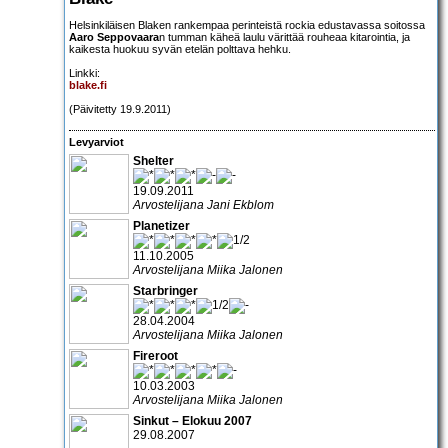
Helsinkiläisen Blaken rankempaa perinteistä rockia edustavassa soitossa
Aaro Seppovaara
n tumman käheä laulu värittää rouheaa kitarointia, ja
kaikesta huokuu syvän etelän polttava hehku.
Linkki:
blake.fi
(Päivitetty 19.9.2011)
Levyarviot
Shelter
19.09.2011
Arvostelijana Jani Ekblom
Planetizer
11.10.2005
Arvostelijana Miika Jalonen
Starbringer
28.04.2004
Arvostelijana Miika Jalonen
Fireroot
10.03.2003
Arvostelijana Miika Jalonen
Sinkut – Elokuu 2007
29.08.2007