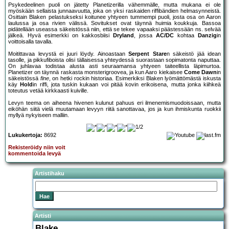
Psykedeelinen puoli on jätetty Planetizerilla vähemmälle, mutta mukana ei ole
myöskään sellaista junnaavuutta, joka on yksi raskaiden riffibändien helmasynneistä.
Osittain Blaken pelastukseksi koitunee yhtyeen tummempi puoli, josta osa on Aaron
laulussa ja osa rivien välissä. Sovitukset ovat täynnä huimia koukkuja. Bassoa
pidätellään useassa säkeistössä niin, että se tekee vapaaksi päästessään ns. selvää
jälkeä. Hyvä esimerkki on kakkosbiisi
Dryland
, jossa
AC/DC
kohtaa
Danzig
in
voittoisalla tavalla.
Moitittavaa levystä ei juuri löydy. Ainoastaan
Serpent Stare
n säkeistö jää idean
tasolle, ja pikkufiboista olisi tällaisessa yhteydessä suorastaan sopimatonta naputtaa.
On juhlavaa todistaa alusta asti seuraamansa yhtyeen taiteellista läpimurtoa.
Planetizer on täynnä raskasta monsterigroovea, ja kun Aaro kiekaisee
Come Dawn
in
säkeistössä
fine
, on hetki rockin historiaa. Esimerkiksi Blaken lyömättömästä iskusta
käy
Hold
in riffi, jota tuskin kukaan voi pitää kovin erikoisena, mutta jonka kiihkeä
toteutus vetää kirkkaasti kuiville.
Levyn teema on aiheena hivenen kulunut pahuus eri ilmenemismuodoissaan, mutta
eiköhän siitä vielä muutamaan levyyn riitä sanottavaa, jos ja kun ihmiskunta ruokkii
myllyä nykyiseen malliin.
Lukukertoja:
8692
Rekisteröidy niin voit
kommentoida levyä
Artistihaku
Artisti
Blake