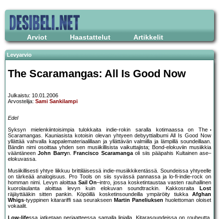
Arviot
Haastattelut
Artikkelit
Levyarvio
The Scaramangas: All Is Good Now
Julkaistu: 10.01.2006
Arvostelija:
Sami Sankilampi
Edel
Syksyn mielenkiintoisimpia tulokkaita indie-rokin saralla kotimaassa on The
Scaramangas. Kauniasista kotoisin olevan yhtyeen debyyttialbumi All Is Good Now
yllättää vahvalla kappalemateriaalillaan ja yllättävän valmiilla ja lämpillä soundeillaan.
Bändin nimi osoittaa yhden sen musiikillisista vaikuttajista; Bond-elokuviin musiikkia
vääntäneen
John Barry
n.
Francisco Scaramanga
oli siis pääpahis Kultainen ase–
elokuvassa.
Musiikillisesti yhtye liikkuu brittiläisessä indie-musiikkikentässä. Soundeissa yhtyeelle
on tärkeää analogisuus. Pro Tools on siis syvässä pannassa ja lo-fi-indie-rock on
homman nimi. Levyn aloittaa
Sail On
–intro, jossa kosketintaustaa vasten rauhallinen
kuorolaulanta aloittaa levyn kuin elokuvan soundtrackin. Kakkosraita
Lost
räjäyttääkin sitten pankin. Köpöillä kosketinsoundeilla ympäröity tiukka
Afghan
Whigs
-tyyppinen kitarariffi saa seurakseen
Martin Paneliuksen
huolettoman oloiset
vokaalit.
Low-life
ssa jatketaan periaatteessa samalla linjalla. Kitarasoundeissa on rouheutta,