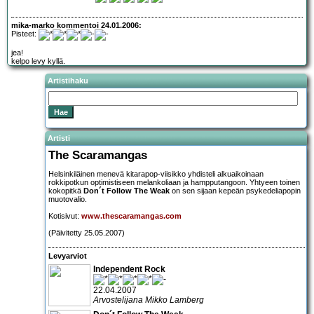
mika-marko kommentoi 24.01.2006:
Pisteet:
jea!
kelpo levy kyllä.
Artistihaku
Artisti
The Scaramangas
Helsinkiläinen menevä kitarapop-viisikko yhdisteli alkuaikoinaan
rokkipotkun optimistiseen melankoliaan ja hampputangoon. Yhtyeen toinen
kokopitkä
Don´t Follow The Weak
on sen sijaan kepeän psykedeliapopin
muotovalio.
Kotisivut:
www.thescaramangas.com
(Päivitetty 25.05.2007)
Levyarviot
Independent Rock
22.04.2007
Arvostelijana Mikko Lamberg