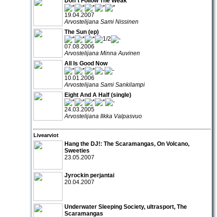
Don´t Follow The Weak
19.04.2007
Arvostelijana Sami Nissinen
The Sun (ep)
07.08.2006
Arvostelijana Minna Auvinen
All Is Good Now
10.01.2006
Arvostelijana Sami Sankilampi
Eight And A Half (single)
24.03.2005
Arvostelijana Ilkka Valpasvuo
Livearviot
Hang the DJ!:
The Scaramangas
,
On Volcano
,
Sweeties
23.05.2007
Jyrockin perjantai
20.04.2007
Underwater Sleeping Society
,
ultrasport
,
The
Scaramangas