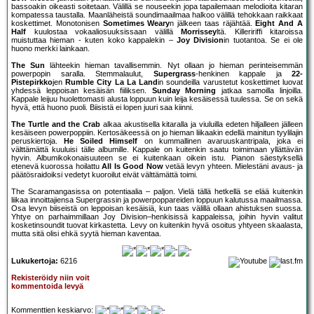
bassoakin oikeasti soitetaan. Välillä se nouseekin jopa tapailemaan melodioita kitaran
kompatessa taustalla. Maanläheistä soundimaailmaa halkoo välillä tehokkaan raikkaat
koskettimet. Monotonisen
Sometimes Weary
n jälkeen taas räjähtää.
Eight And A
Half
kuulostaa vokaaliosuuksissaan välillä
Morrissey
ltä. Killeririffi kitaroissa
muistuttaa hieman - kuten koko kappalekin –
Joy Division
in tuotantoa. Se ei ole
huono merkki lainkaan.
The Sun
lähteekin hieman tavallisemmin. Nyt ollaan jo hieman perinteisemmän
powerpopin saralla. Stemmalaulut,
Supergrass
-henkinen kappale ja
22-
Pistepirkko
jen
Rumble City La La Land
in soundeilla varustetut koskettimet luovat
yhdessä leppoisan kesäisän fiiliksen.
Sunday Morning
jatkaa samoilla linjoilla.
Kappale leijuu huolettomasti alusta loppuun kuin leija kesäisessä tuulessa. Se on sekä
hyvä, että huono puoli. Biisistä ei lopen juuri saa kiinni.
The Turtle and the Crab
alkaa akustisella kitaralla ja viuluilla edeten hiljalleen jälleen
kesäiseen powerpoppiin. Kertosäkeessä on jo hieman liikaakin edellä mainitun tyylilajin
peruskiertoja.
He Soiled Himself
on kummallinen avaruuskantripala, joka ei
välttämättä kuuluisi tälle albumille. Kappale on kuitenkin saatu toimimaan yllättävän
hyvin. Albumikokonaisuuteen se ei kuitenkaan oikein istu. Pianon säestyksellä
etenevä kuorossa hoilattu
All Is Good Now
vetää levyn yhteen. Mielestäni avaus- ja
päätösraidoiksi vedetyt kuoroilut eivät välttämättä toimi.
The Scaramangasissa on potentiaalia – paljon. Vielä tällä hetkellä se elää kuitenkin
liikaa innoittajiensa Supergrassin ja powerpoppareiden loppuun kalutussa maailmassa.
Osa levyn biiseistä on leppoisan kesäisiä, kun taas välillä ollaan ahistuksen suossa.
Yhtye on parhaimmillaan Joy Division–henkisissä kappaleissa, joihin hyvin valitut
kosketinsoundit tuovat kirkastetta. Levy on kuitenkin hyvä osoitus yhtyeen skaalasta,
mutta sitä olisi ehkä syytä hieman kaventaa.
Lukukertoja:
6216
Rekisteröidy niin voit
kommentoida levyä
Kommenttien keskiarvo: