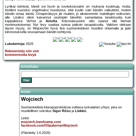
Lyriikat toimivat, bändi soi hyvin ja sovituksissakin on mukavia koukkuja, mutta.
Itselleni suureksi ongelmaksi muodostui, että kuulin vain bändin vaikutteet, mutten
bändin omaa ääntä. Omaperäisyys jäi muiden, jo aikaisemmin mainittujen esikuvien,
alle. Lisäksi olisin kaivannut useimpiin biiseihin samanlaista tanakkuutta kuin
kappaleissa Verhot ja
Ilotulta
. Kokonaisuuskin olisi saanut olla hieman
monimuotoisempi. Nyt levy saattaa tuntua paikoin tasapaksulta. Vaikken olekaan
täysin myyty, on Wojciechin hyvä lisä suomenkielisen musiikin rintamalla ja jään
kiinnostuksella seuraamaan bändin kehitystä.
Lukukertoja:
6525
Rekisteröidy niin voit
kommentoida levyä
Artistihaku
Artisti
Wojciech
Suomenkielisiä kitarapoprokkiksia soittava turkulainen yhtye, joka on
musiikillinen sekoitus
Sigur Rós
ia ja
Liekki
ä.
Linkit:
wojciech.bandcamp.com
facebook.com/OlipakerranWojciech
(Päivitetty 1.6.2026)