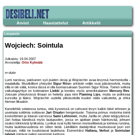
Arviot
Haastattelut
Artikkelit
Levyarvio
Wojciech: Sointula
Julkaistu: 19.04.2007
Arvostelija:
Otto Kylmälä
m-dulor
Lumi narskuu, pakkanen syö puiden oksia ja Wojciechin avaa levynsä harmonisella
maalailulla. Musiikilliset yhteydet
Sigur Rós
in arktisiin veljiin ovat päivänselviä, mutta
sillä ei ole väliä, koska tässä ei olla luomassakaan Suomen Sigur Rósia. Toinen selkeä
vaikuttajayhtye on kotimainen
Liekki
ja kenties myös amerikkalainen
Mercury Rev
.
Joissain yhteyksissä ilmaan on heitetty jopa nimi
Flaming Lips
, mutta se poikkeaa
kurssilta jo liiaksi. Wojciechin uudella pitkäsoitolla kuulee näitä vaikutteita, ja ehkä
hieman liikaakin.
Kansilehtiä selatessa tuntuu, että kyseessä on vahvasti levyn kaikki biisit tehneen ja
useimpia soittimia soittavan
Jari Oisalo
n hengentuote. Toisena primus motorina toimii
koskettimien ja kitaran varressa
Sami Lehtonen
, mutta Jarilla on yliote tekijyydessä.
Jari hoitaa bändissä myös laulupuolen, jossa on ajoittain jotain häiritsevää, johtuen
osaksi tökkivistä lyriikoista. Lyriikat ovat kyllä hienon moniselitteisiä ja toimivia runoina,
mutta laulettavuudesta en sitten tiedä. Liekilläkin dadalyriikat muotoutuvat juuri sen
mukaan, miltä ne kuulostavat laulettuna. Esimerkiksi
Hallava, Verhot
ja
Sointulan
talviyö
toimivat paljon paremmin luettuna.