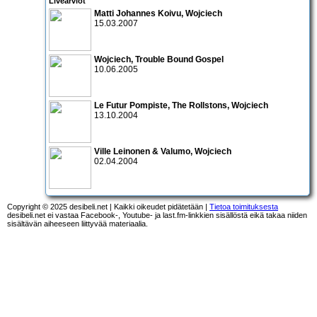
Livearviot
Matti Johannes Koivu, Wojciech
15.03.2007
Wojciech
,
Trouble Bound Gospel
10.06.2005
Le Futur Pompiste
,
The Rollstons
,
Wojciech
13.10.2004
Ville Leinonen & Valumo
,
Wojciech
02.04.2004
Copyright © 2025 desibeli.net | Kaikki oikeudet pidätetään |
Tietoa toimituksesta
desibeli.net ei vastaa Facebook-, Youtube- ja last.fm-linkkien sisällöstä eikä takaa niiden
sisältävän aiheeseen liittyvää materiaalia.