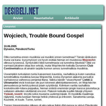
Arviot
Haastattelut
Artikkelit
Livearviot
Wojciech
,
Trouble Bound Gospel
10.06.2005
Dynamo, Päiväkoti/Turku
Oliko tunnelma ennen musiikkia vai musiikki ennen tunnelmaa? Tämän iänikuisen
muna vai kana -kysymyksen voi hyvin esittää hieman eri muodossa
Wojciech
in
ollessa kyseessä. Syntyivätkö biisit tunnelmasta vai tunnelma biiseistä? Siitä voi
varmasti jokainen ottaa itse selvää, mutta Wojchiechin keikalla Dynamon
Club
Continental
issa oli ainakin tarjolla kunnon annos tunnelmallista musiikkia.
Useampikin turkulainen tuntui kaivanneen kaunista, rauhallista ja kuten sanottua
tunnelmallista musiikkia luovaa Wojciechiä, koska Dynamon alakerta pursuili jo
varhaisessa vaiheessa perjantai-iltana. Vaikka bändin ”sisaryhtyeet”
Liekki
ja
Ultramariini
eivät koskaan ole juuri iskeneet allekirjoittaneeseen, on Wojchiechin
pienuudessa ja herkkyydessä jotain sytyttävää. Kolmisen varttia rauhallista
kosketinsoitin-kitara-poppailua, hieman entistä enemmän jengin kanssa jutustelua ja
valtaisien ablodien siivittämät encoret. Pääosin keikalla kuultiin biisejä yhtyeen
Ystävät, toverit
-levyltä sekä muutama uudempi kipale. Ei musiikilla maailmoja
räjäytetä, mutta luodaan hienoja hetkiä yhdessä ja erikseen. Sanattomia sanoja.
Kuuntele, et kuule. Tunne, tunnet.
Toisten häppärioluiden jälkeen oli aika jatkaa feikki dbtl-menoa ja siirtyä Päiväkotiin.