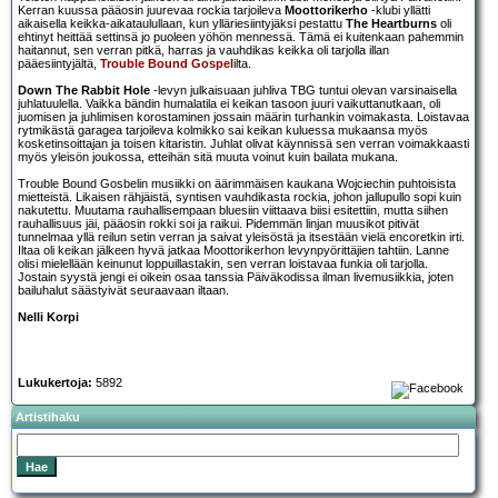
Kerran kuussa pääosin juurevaa rockia tarjoileva
Moottorikerho
-klubi yllätti
aikaisella keikka-aikataulullaan, kun ylläriesiintyjäksi pestattu
The Heartburns
oli
ehtinyt heittää settinsä jo puoleen yöhön mennessä. Tämä ei kuitenkaan pahemmin
haitannut, sen verran pitkä, harras ja vauhdikas keikka oli tarjolla illan
pääesiintyjältä,
Trouble Bound Gospel
ilta.
Down The Rabbit Hole
-levyn julkaisuaan juhliva TBG tuntui olevan varsinaisella
juhlatuulella. Vaikka bändin humalatila ei keikan tasoon juuri vaikuttanutkaan, oli
juomisen ja juhlimisen korostaminen jossain määrin turhankin voimakasta. Loistavaa
rytmikästä garagea tarjoileva kolmikko sai keikan kuluessa mukaansa myös
kosketinsoittajan ja toisen kitaristin. Juhlat olivat käynnissä sen verran voimakkaasti
myös yleisön joukossa, etteihän sitä muuta voinut kuin bailata mukana.
Trouble Bound Gosbelin musiikki on äärimmäisen kaukana Wojciechin puhtoisista
mietteistä. Likaisen rähjäistä, syntisen vauhdikasta rockia, johon jallupullo sopi kuin
nakutettu. Muutama rauhallisempaan bluesiin viittaava biisi esitettiin, mutta siihen
rauhallisuus jäi, pääosin rokki soi ja raikui. Pidemmän linjan muusikot pitivät
tunnelmaa yllä reilun setin verran ja saivat yleisöstä ja itsestään vielä encoretkin irti.
Iltaa oli keikan jälkeen hyvä jatkaa Moottorikerhon levynpyörittäjien tahtiin. Lanne
olisi mielellään keinunut loppuillastakin, sen verran loistavaa funkia oli tarjolla.
Jostain syystä jengi ei oikein osaa tanssia Päiväkodissa ilman livemusiikkia, joten
bailuhalut säästyivät seuraavaan iltaan.
Nelli Korpi
Lukukertoja:
5892
Artistihaku