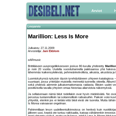
Arviot
H
Levyarvio
Marillion: Less Is More
Julkaistu: 27.11.2009
Arvostelija:
Jani Ekblom
eARmusic
Brittiläiseen uusprogeliikkeeseen joskus 80-luvulla yhdistetty
Marillio
jo noin 20 vuotta. Uudella vuosituhannella paikkaansa yhä hakev
lähemmäs kaikensyleilevää, pehmeänkelvollista, aikuista, akustista j
Luomiskykynsä nykyisin täysin tyrehdyttäneen yhtyeen katalogissa – 20
suuntaan, jossa yritetään muistella menneitä tuoreella otteella. Albu
sekä yhdestä aiemmin julkaisemattomasta raidasta. Biisien uudet vers
positiivisella tavalla yhtyeen omaa historiaa aliarvioivia näkemyksiä.
Ja sellaisenaan nämä biisit todellakin ovat hyvin mielekkäitä. Ne osoi
perustuu tuotannollisiin tai soitannollisiin ratkaisuihin. Paikoin voisi ku
yhtyettä, etenkin jos ei tietäisi että biisit eivät ole tuoreita. Mutt
Is Morea vaivaavan ongelman.
Pahimmillaan levyn uudelleentulkinnoissa on henkeä kuin nuottikirj
jälkeen uusi, kepeä ote tuntuu raikkaalta, katoaa vähäinenkin innostu
moni yhtyeen ystävä, mutta se lisäarvo, minkä Less Is Moren biisit tuov