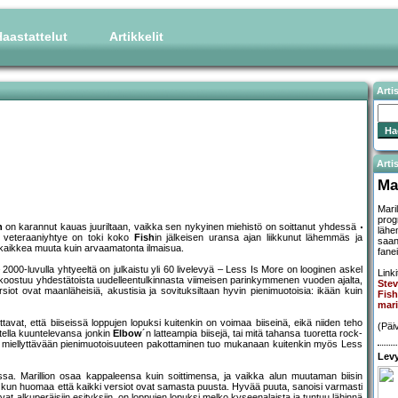
aastattelut
Artikkelit
Arti
Artis
Ma
Maril
prog
n
on karannut kauas juuriltaan, vaikka sen nykyinen miehistö on soittanut yhdessä
lähe
a veteraaniyhtye on toki koko
Fish
in jälkeisen uransa ajan liikkunut lähemmäs ja
saan
a kaikkea muuta kuin arvaamatonta ilmaisua.
fanei
00-luvulla yhtyeeltä on julkaistu yli 60 livelevyä – Less Is More on looginen askel
Linki
mi koostuu yhdestätoista uudelleentulkinnasta viimeisen parinkymmenen vuoden ajalta,
Stev
iot ovat maanläheisiä, akustisia ja sovituksiltaan hyvin pienimuotoisia: ikään kuin
Fish
mari
ttavat, että biiseissä loppujen lopuksi kuitenkin on voimaa biiseinä, eikä niiden teho
(Päi
vitella kuuntelevansa jonkin
Elbow
´n latteampia biisejä, tai mitä tahansa tuoretta rock-
a tähän miellyttävään pienimuotoisuuteen pakottaminen tuo mukanaan kuitenkin myös Less
Levy
assa. Marillion osaa kappaleensa kuin soittimensa, ja vaikka alun muutaman biisin
s kun huomaa että kaikki versiot ovat samasta puusta. Hyvää puuta, sanoisi varmasti
at alkuperäisiin esityksiin, on loppujen lopuksi melko kyseenalaista ja tuntuu lähinnä