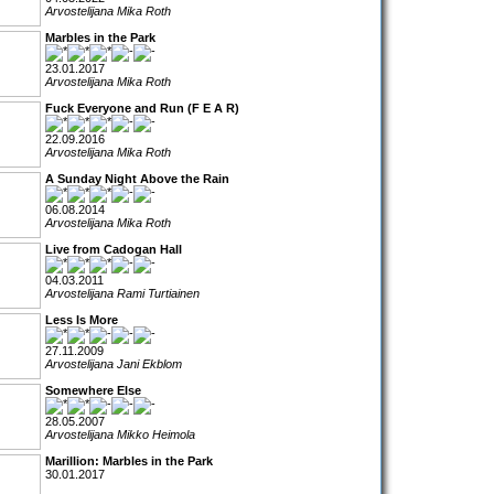
Arvostelijana Mika Roth
Marbles in the Park
23.01.2017
Arvostelijana Mika Roth
Fuck Everyone and Run (F E A R)
22.09.2016
Arvostelijana Mika Roth
A Sunday Night Above the Rain
06.08.2014
Arvostelijana Mika Roth
Live from Cadogan Hall
04.03.2011
Arvostelijana Rami Turtiainen
Less Is More
27.11.2009
Arvostelijana Jani Ekblom
Somewhere Else
28.05.2007
Arvostelijana Mikko Heimola
Marillion: Marbles in the Park
30.01.2017