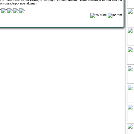
tön uusiotrippi nostalgiaan.