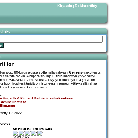
Kirjaudu
Rekisteröidy
|
stihaku
ti
rillion
lion aloitti 80-luvun alussa soittamalla vahvasti
Genesis
-vaikutteista
ressiivista rockia. Alkuperäislaulaja
Fishin
lähdettyä yhtye siirtyi
mmäs valtavirtaa. Viime vuosina levy-yhtiöiden hylkimä yhtye on
ut huomiota keräämällä onnistuneesti Internetin välityksellä rahaa
ltaan levyihinsä ja kiertueisiinsa.
t:
e Hogarth & Richard Barbieri desibeli.netissä
 desibeli.netissä
llion.com
vitetty 4.3.2022)
arviot
An Hour Before It’s Dark
04.03.2022