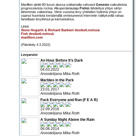
Marillion aloitti 80-luvun alussa soittamalla vahvasti
Genesis
-vaikutteista
progressiivista rockia. Alkuperäislaulaja
Fishin
lähdettyä yhtye siirtyi
lähemmäs valtavirtaa. Viime vuosina levy-yhtiöiden hylkimä yhtye on
saanut huomiota keräämällä onnistuneesti Internetin välityksellä rahaa
faneiltaan levyihinsä ja kiertueisiinsa.
Linkit:
Steve Hogarth & Richard Barbieri desibeli.netissä
Fish desibeli.netissä
marillion.com
(Päivitetty 4.3.2022)
Levyarviot
An Hour Before It’s Dark
04.03.2022
Arvostelijana Mika Roth
Marbles in the Park
23.01.2017
Arvostelijana Mika Roth
Fuck Everyone and Run (F E A R)
22.09.2016
Arvostelijana Mika Roth
A Sunday Night Above the Rain
06.08.2014
Arvostelijana Mika Roth