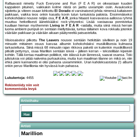
Raflaavasti nimetty Fuck Everyone and Run (F E A R) on oikeastaan kuuden
kappaleen pituinen, vaikkakin kolme niistä on jaettu useampiin osiin. Avaukseksi
sijoitettu ja viiteen osaan lohkottu
El Dorado
ei varsinaisesti johda nimensä kaltaiseen
paikkaan, vaikka teos onkin kasattu kovin tutun tuntuisista paloista. Ensimmäiseksi
kohokohdaksi nousee neljäs osa,
F E A R
, jonka hitaasti kasvavassa aallossa ryhmä
muuttuu hetkellisesti äänekkääksi rock-yhtyeeksi. Lisää vastaavaa ponnistelua
kuullaan hieman myöhemmin
Living in F E A R
-raidalla, mutta siinä missä herrain
luoma ambient-pumpuli on sentään miellyttävää, tuntuu tällainen kova rokkailu jotenkin
väärään paikkaan ja väärään aikaan päätyneeltä patsastelulta.
Viisiosaiseksi pilkottu
The Leavers
nousee sentään hetkittäin siivilleen ja noin 19
minuutin mittainen osuus kasvaa albumin kohokohdaksi musiikillisesta kulmasta
tarkasteltuna. Siinä missä 68 minuutin rajan rikkova paketti on kuitenkin musiikillisesti
pitkälti pettymys, osaa Marillion sentään iskeä – jälleen kerran – teksteillään kipeisiin
kohtiin. Tällä kertaa maailman poliitikot, niin idässä kuin lännessä, saavat osansa. Toki
julistuksia voi pitää naiiveina purkauksina, mutta kun maailman tilanne on mikä on, niin
ehkä pieni kannanotto ei olisi pahasta useamminkin. Uran kahdeksastoista (!) albumi
onkin perus-Marillionia niin hyvässä kuin pahassa.
Lukukertoja:
4455
Rekisteröidy niin voit
kommentoida levyä
Artistihaku
Artisti
Marillion