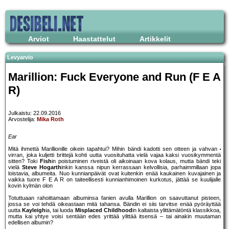
Arviot
Haastattelut
Artikkelit
Levyarvio
Marillion: Fuck Everyone and Run (F E A
R)
Julkaistu: 22.09.2016
Arvostelija:
Mika Roth
Ear
Mitä ihmettä Marillionille oikein tapahtui? Mihin bändi kadotti sen otteen ja vahvan
virran, joka kuljetti brittejä kohti uutta vuosituhatta vielä vajaa kaksi vuosikymmentä
sitten? Toki
Fish
in poistuminen riveistä oli aikoinaan kova kolaus, mutta bändi teki
vielä
Steve Hogarth
inkin kanssa nipun kerrassaan kelvollisia, parhaimmillaan jopa
loistavia, albumeita. Nuo kunnianpäivät ovat kuitenkin enää kaukainen kuvajainen ja
vaikka tuore F E A R on taiteellisesti kunnianhimoinen kurkotus, jättää se kuulijalle
kovin kylmän olon
Totuttuaan rahoittamaan albuminsa fanien avulla Marillion on saavuttanut pisteen,
jossa se voi tehdä oikeastaan mitä tahansa. Bändin ei siis tarvitse enää pyöräyttää
uutta
Kayleigh
ia, tai luoda
Misplaced Childhood
in kaltaista ylittämätöntä klassikkoa,
mutta kai yhtye voisi sentään edes yrittää ylittää itsensä – tai ainakin muutaman
edellisen albumin?