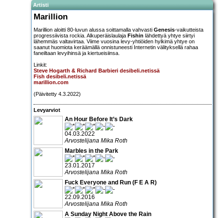
Artisti
Marillion
Marillion aloitti 80-luvun alussa soittamalla vahvasti
Genesis
-vaikutteista
progressiivista rockia. Alkuperäislaulaja
Fishin
lähdettyä yhtye siirtyi
lähemmäs valtavirtaa. Viime vuosina levy-yhtiöiden hylkimä yhtye on
saanut huomiota keräämällä onnistuneesti Internetin välityksellä rahaa
faneiltaan levyihinsä ja kiertueisiinsa.
Linkit:
Steve Hogarth & Richard Barbieri desibeli.netissä
Fish desibeli.netissä
marillion.com
(Päivitetty 4.3.2022)
Levyarviot
An Hour Before It’s Dark
04.03.2022
Arvostelijana Mika Roth
Marbles in the Park
23.01.2017
Arvostelijana Mika Roth
Fuck Everyone and Run (F E A R)
22.09.2016
Arvostelijana Mika Roth
A Sunday Night Above the Rain