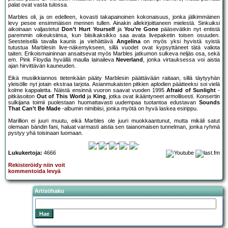
palat ovat vasta tulossa.
Marbles oli, ja on edelleen, kovasti takapainoinen kokonaisuus, jonka jälkimmäinen
levy pesee ensimmäisen mennen tullen. Ainakin allekirjoittaneen mielestä. Sinkuiksi
aikoinaan valjastetut
Don’t Hurt Yourself
ja
You’re Gone
pääsevätkin nyt entistä
paremmin oikeuksiinsa, kun biisikaksikko saa avata livepaketin toisen osuuden.
Seesteisellä tavalla kaunis ja viehättävä
Angelina
on myös yksi hyvistä syistä
tutustua Marblesin live-näkemykseen, sillä vuodet ovat kypsyttäneet tätä valiota
taiten. Erikoismaininnan ansaitsevat myös Marbles jatkumon sulkeva neljäs osa, sekä
em. Pink Floydia hyvällä maulla lainaileva
Neverland
, jonka virtauksessa voi aistia
ajan hirvittävän kauneuden.
Eikä musiikkiannos tietenkään pääty Marblesin päättävään raitaan, sillä täytyyhän
yleisölle nyt jotain ekstraa tarjota. Asianmukaisten pitkien aplodien päätteeksi soi vielä
kolme kappaletta. Näistä ensinnä vuoron saavat vuoden 1995
Afraid of Sunlight
-
pitkäsoiton
Out of This World
ja
King
, jotka ovat ikääntyneet armollisesti. Konsertin
sulkijana toimii puolestaan huomattavasti uudempaa tuotantoa edustavan
Sounds
That Can’t Be Made
-albumin nimibiisi, jonka myötä on hyvä laskea esirippu.
Marillion ei juuri muutu, eikä Marbles ole juuri muokkaantunut, mutta mikäli satut
olemaan bändin fani, haluat varmasti aistia sen taianomaisen tunnelman, jonka ryhmä
pystyy yhä toisinaan luomaan.
Lukukertoja:
4666
Rekisteröidy niin voit
kommentoida levyä
Artistihaku