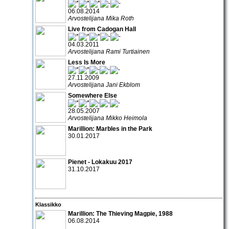
06.08.2014
Arvostelijana Mika Roth
Live from Cadogan Hall
04.03.2011
Arvostelijana Rami Turtiainen
Less Is More
27.11.2009
Arvostelijana Jani Ekblom
Somewhere Else
28.05.2007
Arvostelijana Mikko Heimola
Marillion: Marbles in the Park
30.01.2017
Pienet - Lokakuu 2017
31.10.2017
Klassikko
Marillion: The Thieving Magpie, 1988
06.08.2014