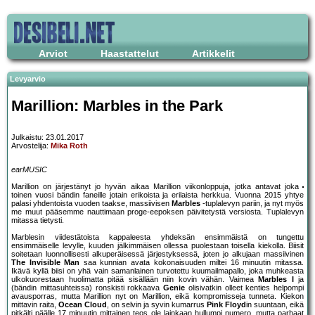
Arviot
Haastattelut
Artikkelit
Levyarvio
Marillion: Marbles in the Park
Julkaistu: 23.01.2017
Arvostelija:
Mika Roth
earMUSIC
Marillion on järjestänyt jo hyvän aikaa Marillion viikonloppuja, jotka antavat joka
toinen vuosi bändin faneille jotain erikoista ja erilaista herkkua. Vuonna 2015 yhtye
palasi yhdentoista vuoden taakse, massiivisen
Marbles
-tuplalevyn pariin, ja nyt myös
me muut pääsemme nauttimaan proge-eepoksen päivitetystä versiosta. Tuplalevyn
mitassa tietysti.
Marblesin viidestätoista kappaleesta yhdeksän ensimmäistä on tungettu
ensimmäiselle levylle, kuuden jälkimmäisen ollessa puolestaan toisella kiekolla. Biisit
soitetaan luonnollisesti alkuperäisessä järjestyksessä, joten jo alkujaan massiivinen
The Invisible Man
saa kunnian avata kokonaisuuden miltei 16 minuutin mitassa.
Ikävä kyllä biisi on yhä vain samanlainen turvotettu kuumailmapallo, joka muhkeasta
ulkokuorestaan huolimatta pitää sisällään niin kovin vähän. Vaimea
Marbles I
ja
(bändin mittasuhteissa) ronskisti rokkaava
Genie
olisivatkin olleet kenties helpompi
avausporras, mutta Marillion nyt on Marillion, eikä kompromisseja tunneta. Kiekon
mittavin raita,
Ocean Cloud
, on selvin ja syvin kumarrus
Pink Floyd
in suuntaan, eikä
pitkälti päälle 17 minuutin mittainen teos ole lainkaan hullumpi numero, mutta parhaat