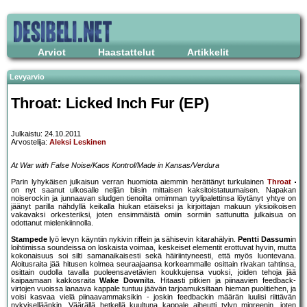
Arviot
Haastattelut
Artikkelit
Levyarvio
Throat: Licked Inch Fur (EP)
Julkaistu: 24.10.2011
Arvostelija:
Aleksi Leskinen
At War with False Noise/Kaos Kontrol/Made in Kansas/Verdura
Parin lyhykäisen julkaisun verran huomiota aiemmin herättänyt turkulainen
Throat
on nyt saanut ulkosalle neljän biisin mittaisen kaksitoistatuumaisen. Napakan
noiserockin ja junnaavan sludgen tienoilta omimman tyylipalettinsa löytänyt yhtye on
jäänyt parilla nähdyllä keikalla hiukan etäiseksi ja kirjoittajan makuun yksioikoisen
vakavaksi orkesteriksi, joten ensimmäistä omiin sormiin sattunutta julkaisua on
odottanut mielenkiinnolla.
Stampede
lyö levyn käyntiin nykivin riffein ja sähisevin kitarahälyin.
Pentti Dassum
in
loihtimissa soundeissa on loskaista voimaa, keskeiset elementit erottuvat hyvin, mutta
kokonaisuus soi silti samanaikaisesti sekä häiriintyneesti, että myös luontevana.
Aloitusraita jää hitusen kolmea seuraajaansa korkeammalle osittain rivakan tahtinsa,
osittain oudolla tavalla puoleensavetävien koukkujensa vuoksi, joiden tehoja jää
kaipaamaan kakkosraita
Wake Down
ilta. Hitaasti pitkien ja piinaavien feedback-
virtojen vuoissa lanaava kappale tuntuu jäävän tarjoamuksiltaan hieman puolitiehen, ja
voisi kasvaa vielä piinaavammaksikin - joskin feedbackin määrän luulisi riittävän
nykyiselläänkin. Väärällä hetkellä kuultuna kappale aiheutti tylyn migreenin, joten