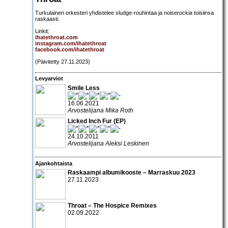
Turkulainen orkesteri yhdistelee sludge-rouhintaa ja noiserockia toisiinsa
raskaasti.
Linkit:
ihatethroat.com
instagram.com/ihatethroat
facebook.com/ihatethroat
(Päivitetty 27.11.2023)
Levyarviot
Smile Less
16.06.2021
Arvostelijana Mika Roth
Licked Inch Fur (EP)
24.10.2011
Arvostelijana Aleksi Leskinen
Ajankohtaista
Raskaampi albumikooste – Marraskuu 2023
27.11.2023
Throat – The Hospice Remixes
02.09.2022