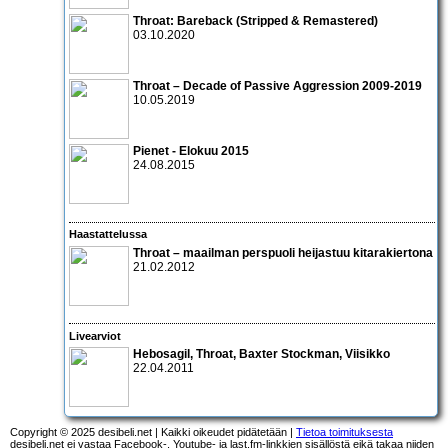
Throat: Bareback (Stripped & Remastered)
03.10.2020
Throat – Decade of Passive Aggression 2009-2019
10.05.2019
Pienet - Elokuu 2015
24.08.2015
Haastattelussa
Throat
– maailman perspuoli heijastuu kitarakiertona
21.02.2012
Livearviot
Hebosagil, Throat, Baxter Stockman, Viisikko
22.04.2011
Copyright © 2025 desibeli.net | Kaikki oikeudet pidätetään |
Tietoa toimituksesta
desibeli.net ei vastaa Facebook-, Youtube- ja last.fm-linkkien sisällöstä eikä takaa niiden