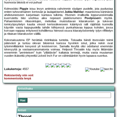
huonosta biisistä ei voi puhua!
Kolmosbiisi
Piggie
istuu levyn antimista vahvimmin sludgen puolelle, jota puolustaa
eniten tuhovoimainen kertosäe ja laulajakitaristi
Jukka Mattila
n maanisesta käninästä
ahdistuneeseen karjuntaan kantava tulkinta. Hivenen irrallisella loppuruoskinnalla
kuorrutettu biisi unohtuu aika nopeasti päätösnumero
Poolpisser
in myötä.
Pahaenteisten riitasointujen, melodiaa muistuttavan kitarakuvion ja tukevan
tomiryöpsyttelyn kautta vinosti kertosäkeeseen kääntyvä ralli räjähtää kunnolla
käyntiin vasta loppupuolella tahdin kiihtyessä punkahtavaa loppua kohden, jossa
korvaan nappaa erityisesti kohdillensa hienosti osuva kitaratyöskentely tylyn riffittelyn
ja riitaisan kitarakuvion välillä.
Kokonaisuutena EP herättää ristiriitaisia tunteita. Toisaalta bändi itsessään toimii
pätevästi ja tuntuu olevan biisiensä kanssa hyvinkin sinut, jotka nekin ovat
tylsimmilläänkin kevyesti yli keskiverron. Samalla levyltä olisi odottanut enemmän
iskevyyttä ja vastaansanomatonta voimaa. Helposti Throatiin käy myös liittämään
ennemmin ”perinteisen” kuin ”yllättävän” kaltaisia termejä, mutta vasta muutaman
vuoden ikäiseltä yhtyeeltä Licked Inch Fur on vähintäänkin hyvin lupaava suoritus.
Lukukertoja:
4557
Rekisteröidy niin voit
kommentoida levyä
Artistihaku
Artisti
Throat