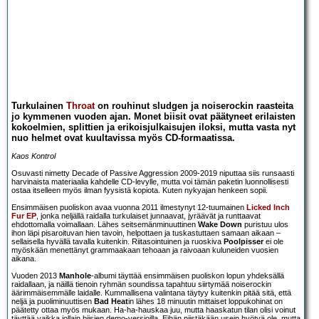
Turkulainen
Throat
on rouhinut sludgen ja noiserockin raasteita
jo kymmenen vuoden ajan. Monet biisit ovat päätyneet erilaisten
kokoelmien, splittien ja erikoisjulkaisujen iloksi, mutta vasta nyt
nuo helmet ovat kuultavissa myös CD-formaatissa.
Kaos Kontrol
Osuvasti nimetty Decade of Passive Aggression 2009-2019 niputtaa siis runsaasti
harvinaista materiaalia kahdelle CD-levylle, mutta voi tämän paketin luonnollisesti
ostaa itselleen myös ilman fyysistä kopiota. Kuten nykyajan henkeen sopii.
Ensimmäisen puoliskon avaa vuonna 2011 ilmestynyt 12-tuumainen
Licked Inch
Fur EP
, jonka neljällä raidalla turkulaiset junnaavat, jyräävät ja runttaavat
ehdottomalla voimallaan. Lähes seitsemänminuuttinen
Wake Down
puristuu ulos
ihon läpi pisaroituvan hien tavoin, helpottaen ja tuskastuttaen samaan aikaan –
sellaisella hyvällä tavalla kuitenkin. Riitasointuinen ja ruoskiva
Poolpisser
ei ole
myöskään menettänyt grammaakaan tehoaan ja raivoaan kuluneiden vuosien
aikana.
Vuoden 2013
Manhole
-albumi täyttää ensimmäisen puoliskon lopun yhdeksällä
raidallaan, ja näillä tienoin ryhmän soundissa tapahtuu siirtymää noiserockin
äärimmäisemmälle laidalle. Kummallisena valintana täytyy kuitenkin pitää sitä, että
neljä ja puoliminuuttisen
Bad Heat
in lähes 18 minuutin mittaiset loppukohinat on
päätetty ottaa myös mukaan. Ha-ha-hauskaa juu, mutta haaskatun tilan olisi voinut
täyttää vaikka jollain biisien demo-versioilla. Eihän niistäkään usein hyötyä ole, mutta