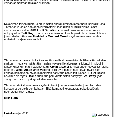
voittaa se sentään hiljaisen huminan.
Kokoelman toinen puolisko onkin sitten obskuurimman materiaalin juhlakulkuetta.
Throat on vuosien saatossa pyöräyttänyt ison pinon pikkujulkaisuja, joista
esimerkiksi vuoden 2010
Adult Situations
-sinkulle olisi suonut suuremman
näkyvyyden.
Soft Rogue
ja nimibiisi antavatkin toiselle poskelle lentävän lähdön,
jota spliteille päätyneet
Untitled
ja
Mustard Mouth
myöhemmin vain potkivat
entistäkin hurjempaan vauhtiin.
Throatin tapa painaa biisinsä aivan äärirajoille ei tietenkään ole läheskään jokaisen
makuun, mutta kun päästään muiden kokoelmille aikoinaan sijoitettuihin siivuihin
lähtee kuva kummasti laajenemaan.
Clean Cleaner
ja hiljaisuuden usvaisilla rajoilla
operoiva
Once Again With Feeling
osoittavat bändin hallitsevan nyanssien
kanssa pelaamisen myös pienemmän äänivallin päällä taituroiden. Tutustumisen
arvoinen on myös
Usane
-tribuutille pari vuotta sitten päätynyt
Get Away
, jolla
sludgenoisesoosi ryskyy laitoihin voimalla.
Throat on tätä kirjoitettaessa työstämässä jo uutta materiaalia, joten historian
kertaus osuu otolliseen kohtaan. Eikä komeasti koostetusta paketista löydy
huomauttamisen varaa.
Mika Roth
Lukukertoja:
4212