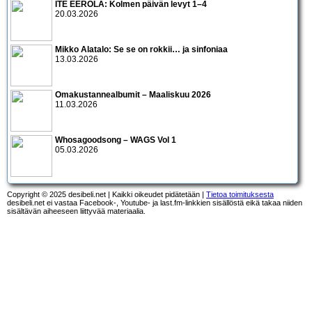
ITE EEROLA: Kolmen päivän levyt 1–4
20.03.2026
Mikko Alatalo: Se se on rokkii… ja sinfoniaa
13.03.2026
Omakustannealbumit – Maaliskuu 2026
11.03.2026
Whosagoodsong – WAGS Vol 1
05.03.2026
Copyright © 2025 desibeli.net | Kaikki oikeudet pidätetään |
Tietoa toimituksesta
desibeli.net ei vastaa Facebook-, Youtube- ja last.fm-linkkien sisällöstä eikä takaa niiden
sisältävän aiheeseen liittyvää materiaalia.