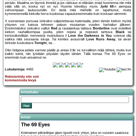
perään. Maailma on täynnä ihmeitä ja jos rakkaus ei eläkään enää huomenna niin mitä
väliä sillä on, koska nyt on nyt. Huomio kiinnittyy myös
Jyrki 69
:n aiempaa
vahvempaan laulusoundiin. En tiedä mitä miehelle on tapahtunut, mutta
kymmenennellä kiekolla herra kuulostaa vapautuneemmalta kuin koskaan aiemmin.
X suorastaan pursuaa sinkuiksi valjastettavaa materiaalia, joten tämän kiekon myötä
yhtyeen voi katsoa tehneen paluun muutaman vuoden harhailun jälkeen.
Ensimmäisiksi sinkuiksi valitut
Red
ja rautalankaa taittava
Borderline
ovat esitelleet
kiekon rauhallisempaa puolta, joten nopea ja nopeasti tarttuva
Black
tai
kertosäkeellään menneistä muistuttava
I Love the Darkness in You
voisivat olla
vaikka niitä seuraavia iskuja. Tai kenties avausralli
Love Runs Away
, tai aivan
törkeän koukuttava
Tonight
, tai…
Olisi helppoa pelata varman päälle ja antaa X:lle se turvallinen neljä tähteä, mutta kun
kaikki toimii, niin lyödään pöytään täydet tähdet. Tällä kertaa The 69 Eyes on
enemmän kuin ansainnut ne.
Lukukertoja:
4465
Rekisteröidy niin voit
kommentoida levyä
Artistihaku
Artisti
The 69 Eyes
Kotimainen pitkänlinjan glam-/gootti-rock yhtye, joka on vuosien saatossa