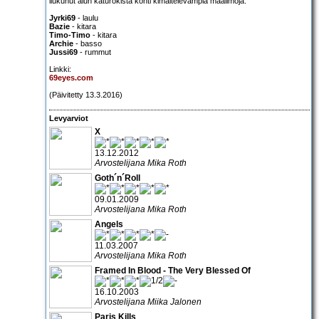
liukunut alun katurokista kohti kimaltelevampia maailmoja.
Jyrki69
- laulu
Bazie
- kitara
Timo-Timo
- kitara
Archie
- basso
Jussi69
- rummut
Linkki:
69eyes.com
(Päivitetty 13.3.2016)
Levyarviot
X
13.12.2012
Arvostelijana Mika Roth
Goth´n´Roll
09.01.2009
Arvostelijana Mika Roth
Angels
11.03.2007
Arvostelijana Mika Roth
Framed In Blood - The Very Blessed Of
16.10.2003
Arvostelijana Miika Jalonen
Paris Kills