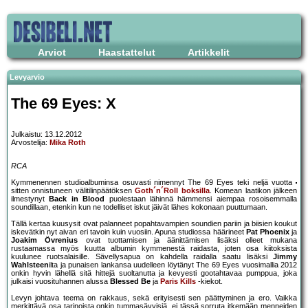
Arviot
Haastattelut
Artikkelit
Levyarvio
The 69 Eyes: X
Julkaistu: 13.12.2012
Arvostelija:
Mika Roth
RCA
Kymmenennen studioalbuminsa osuvasti nimennyt The 69 Eyes teki neljä vuotta
sitten onnistuneen välitilinpäätöksen
Goth´n´Roll boksilla
. Komean laatikon jälkeen
ilmestynyt
Back in Blood
puolestaan lähinnä hämmensi aiempaa rosoisemmalla
soundillaan, etenkin kun ne todelliset iskut jäivät lähes kokonaan puuttumaan.
Tällä kertaa kuusysit ovat palanneet popahtavampien soundien pariin ja biisien koukut
iskevätkin nyt aivan eri tavoin kuin vuosiin. Apuna studiossa häärineet
Pat Phoenix
ja
Joakim Övrenius
ovat tuottamisen ja äänittämisen lisäksi olleet mukana
rustaamassa myös kuutta albumin kymmenestä raidasta, joten osa kiitoksista
kuulunee ruotsalaisille. Sävellysapua on kahdella raidalla saatu lisäksi
Jimmy
Wahlsteen
ilta ja punaisen lankansa uudelleen löytänyt The 69 Eyes vuosimallia 2012
onkin hyvin lähellä sitä hittejä suoltanutta ja kevyesti gootahtavaa pumppua, joka
julkaisi vuosituhannen alussa
Blessed Be
ja
Paris Kills
-kiekot.
Levyn johtava teema on rakkaus, sekä erityisesti sen päättyminen ja ero. Vaikka
merkittävä osa tarinoista onkin tummasävyisiä, ei tässä sorruta itkemään menneiden