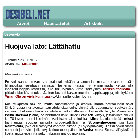
Arviot
Haastattelut
Artikkelit
Levyarvio
Huojuva lato: Lättähattu
Julkaistu: 28.07.2016
Arvostelija:
Mika Roth
Maaseutumusiikki
En voi sanoa olevani varsinaisesti mikään asiantuntija, mutta kerrankos sitä
lehmipoikaa tartutaan sarvista. Tai eihän tässä nyt ensimmäistä kertaa olla
maaseutupappia kyydissä, sillä toki ryhmän viime syksyinen
Talvisia tarinoita
-
pikkukiekko kävi tutuksi. Ja kun kovasti kaivan muistini mappikaappeja, niin kyllä se
Virran Ola on vielä kuningas
-EP:kin sieltä jostain löytyy.
Kosketuspintaa siis on, mutta suomikantrin ja etenkin härmäkantrisoundin salat
lähtivät vasta nyt avautumaan allekirjoittaneelle. Lienkö siis saavuttanut sopivan iän,
vai onko helteinen kesä se otollisin hetki Lättähatun kaltaiselle levylle. Avausraita
Poika unelmoi (Savo)
on herttaisen naiivi
Juice Leskisen
ylistys, jostain love-rockin
ja 70-luvun suomi-iskelmän varjoisammalta kujalta.
Mies Luoja tietää mistä
hämmentää soppaa puhtailla proge-pätkillään ja
Suomenhevonen
soi kuin
Rautavaara
, joka olisi syntynyt väärään aikaan (eli nykypäivään). Tässä onkin sitten
ne nuotit ja kuviot, joilla levy kulkee eteenpäin kuin
Vanha koira
. Suuria yllätyksiä ei
koeta, mutta eipä niitä pettymyksiään mahdu mukaan.