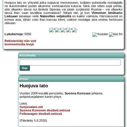
Huojuva lato on yhtyeitä jotka nojaavat menneeseen, kullaten puhtoisella nostalgialla
ne ikävimmätkin puolet aikamme verkkaisesta kulusta. Siinä sitä sitten sopii pohtia,
että ollaanko tässä nyt läntistä Siperiaa vai jotain syrjäisintä Ruotsia – vai ollaanko
tässä ihan vaan tavallisia suomalaisia? Niinpä niin, ja kun
Viimeinen lättähattu
Lieksaan
lainataan vielä
Nääsvillen veljeksiltä
on kaikki valmista. Härmäsoundi on
komea asia, tähän voisi ihan kasvaa kiinni, vaikkei nostalgia aina ominta herkkuani
olekaan.
Lukukertoja:
5056
Rekisteröidy niin voit
kommentoida levyä
Artistihaku
Artisti
Huojuva lato
Vuoden 2008 kesällä perustettu,
Suonna Konosen
johtama
pohjoiskarjalainen kantri-yhtye.
Linkit:
huojuvalato.net
Suonna Kononen desibeli.netissä
Folkswagen desibeli.netissä
(Päivitetty 5.8.2026)