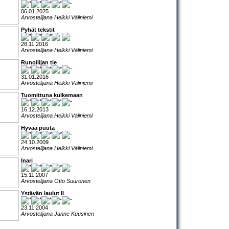
06.01.2025
Arvostelijana Heikki Väliniemi
Pyhät tekstit
28.11.2016
Arvostelijana Heikki Väliniemi
Runoilijan tie
31.01.2016
Arvostelijana Heikki Väliniemi
Tuomittuna kulkemaan
16.12.2013
Arvostelijana Heikki Väliniemi
Hyvää puuta
24.10.2009
Arvostelijana Heikki Väliniemi
Inari
15.11.2007
Arvostelijana Otto Suuronen
Ystävän laulut II
23.11.2004
Arvostelijana Janne Kuusinen