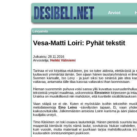
Arviot
H
Levyarvio
Vesa-Matti Loiri: Pyhät tekstit
Julkaistu: 28.11.2016
Arvostelija:
Heikki Väliniemi
Tarinaa ei voi kirjoittaa etukäteen, jos se tulee aidosta, elettävästä 
luultavasti ymmärtää tämän. Sen sijaan hänen taustaryhmänsä ei ilmei
Suomen kansalle, Iso Levy - ja juuri siksi tuo sinänsä jalo idea 
valtavaa, antamatta tälle tilaa kasvaa valtavaksi ihan luonnostaan.
Hieman suoremmin puhuva voisi sanoa yllä kuvattua suuruudenhulluudeks
teksteistä ympäri maailmaa, uskonnoista
Einstein
in kirjeeseen ja inti
Urakka on musiikillisesti niin mahdoton, että kuvittelin sisältölistauks
Vaan sitäpä se ei ole. Kuten ei myöskään isoihin teksteihin musiik
melodiateemoja
Eino Leino
-sävellysten tapaan. Ei, vaan yhd
kaikusovituksilla. Jälkimmäisten ansiosta Loirin karisma ja ääni pääs
kuulijalta urotyö.
Timo Kiiskinen on toki osaava lauluntekijä. Hänen pienistä suurista la
maaperää kiertävät myös nämä laulut, sovituksia hiukan vaihdellen, m
kuin vuosiin, mutta materiaali ei juurikaan tarjoa mahdollisuuksia irr
kuuluvatkin onnistuneimpien joukkoon.