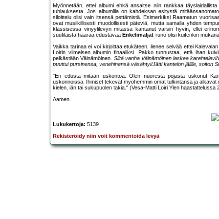
Myönnetään, ettei albumi ehkä ansaitse niin rankkaa täyslaidallista 
tuhlauksesta. Jos albumilla on kahdeksan esitystä mitäänsanomaton
siloittelu olisi vain itsensä pettämistä. Esimerkiksi Raamatun vuoris
ovat musiikillisesti muodollisesti päteviä, mutta samalla yhden tempun
klassisessa vinyylilevyn mitassa kantanut varsin hyvin, ellei erinoma
suufilaista haaraa edustavaa
Enkelimaljat
-runo olisi kuitenkin mukana)
Vaikka tarinaa ei voi kirjoittaa etukäteen, lienee selvää ettei Kaleva
Loirin viimeisen albumin finaaliksi. Pakko tunnustaa, että ihan kuivi
pelkästään Väinämöinen.
Siitä vanha Väinämöinen laskea karehtelevi/ve
puuttui pursinensa, venehinensä väsähtyi/Jätti kantelon jälille, soiton S
"En edusta mitään uskontoa. Olen nuoresta pojasta uskonut Karman
uskonnoissa. Ihmiset tekevät myöhemmin omat tulkintansa ja alkavat riid
kielen, iän tai sukupuolen takia." (Vesa-Matti Loiri Ylen haastattelussa
Aamen.
Lukukertoja:
5139
Rekisteröidy niin voit kommentoida levyä