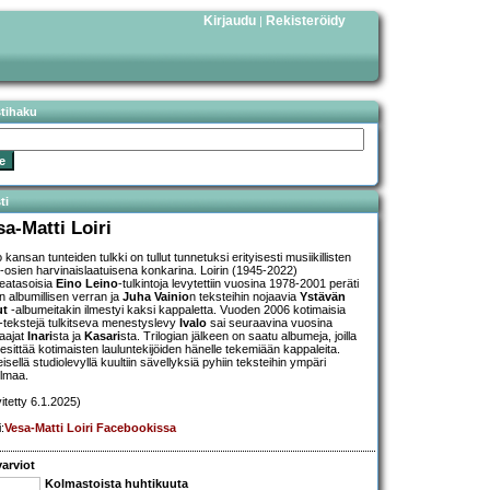
Kirjaudu
Rekisteröidy
|
stihaku
ti
sa-Matti Loiri
kansan tunteiden tulkki on tullut tunnetuksi erityisesti musiikillisten
o-osien harvinaislaatuisena konkarina. Loirin (1945-2022)
eatasoisia
Eino Leino
-tulkintoja levytettiin vuosina 1978-2001 peräti
än albumillisen verran ja
Juha Vainio
n teksteihin nojaavia
Ystävän
ut
-albumeitakin ilmestyi kaksi kappaletta. Vuoden 2006 kotimaisia
-tekstejä tulkitseva menestyslevy
Ivalo
sai seuraavina vuosina
aajat
Inari
sta ja
Kasari
sta. Trilogian jälkeen on saatu albumeja, joilla
i esittää kotimaisten lauluntekijöiden hänelle tekemiään kappaleita.
isellä studiolevyllä kuultiin sävellyksiä pyhiin teksteihin ympäri
lmaa.
vitetty 6.1.2025)
i:
Vesa-Matti Loiri Facebookissa
arviot
Kolmastoista huhtikuuta