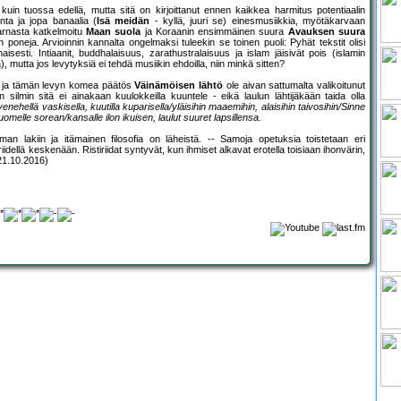
kuin tuossa edellä, mutta sitä on kirjoittanut ennen kaikkea harmitus potentiaalin
ta ja jopa banaalia (
Isä meidän
- kyllä, juuri se) einesmusiikkia, myötäkarvaan
aarnasta katkelmoitu
Maan suola
ja Koraanin ensimmäinen suura
Avauksen suura
 poneja. Arvioinnin kannalta ongelmaksi tuleekin se toinen puoli: Pyhät tekstit olisi
isesti. Intiaanit, buddhalaisuus, zarathustralaisuus ja islam jäisivät pois (islamin
, mutta jos levytyksiä ei tehdä musiikin ehdoilla, niin minkä sitten?
lan ja tämän levyn komea päätös
Väinämöisen lähtö
ole aivan sattumalta valikoitunut
n silmin sitä ei ainakaan kuulokkeilla kuuntele - eikä laulun lähtijäkään taida olla
nehellä vaskisella, kuutilla kuparisella/yläisihin maaemihin, alaisihin taivosihin/Sinne
uomelle sorean/kansalle ilon ikuisen, laulut suuret lapsillensa.
 lakiin ja itämainen filosofia on läheistä. -- Samoja opetuksia toistetaan eri
ellä keskenään. Ristiriidat syntyvät, kun ihmiset alkavat erotella toisiaan ihonvärin,
 21.10.2016)