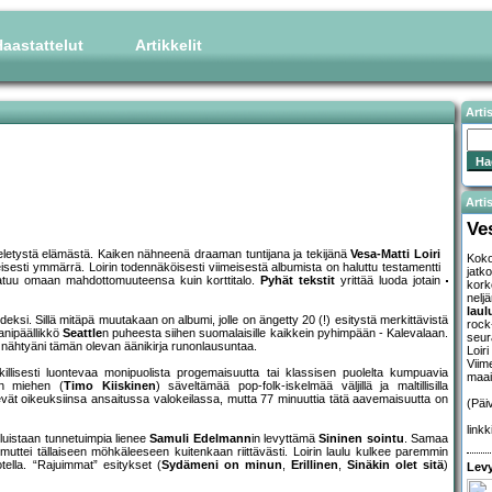
aastattelut
Artikkelit
Arti
Artis
Ve
ja eletystä elämästä. Kaiken nähneenä draaman tuntijana ja tekijänä
Vesa-Matti Loiri
Koko 
sesti ymmärrä. Loirin todennäköisesti viimeisestä albumista on haluttu testamentti
jatk
kaatuu omaan mahdottomuuteensa kuin korttitalo.
Pyhät tekstit
yrittää luoda jotain
kork
nelj
laul
i. Sillä mitäpä muutakaan on albumi, jolle on ängetty 20 (!) esitystä merkittävistä
rock
aanipäällikkö
Seattle
n puheesta siihen suomalaisille kaikkein pyhimpään - Kalevalaan.
seur
en nähtyäni tämän olevan äänikirja runonlausuntaa.
Loir
Viime
illisesti luontevaa monipuolista progemaisuutta tai klassisen puolelta kumpuavia
maai
en miehen (
Timo Kiiskinen
) säveltämää pop-folk-iskelmää väljillä ja maltillisilla
evät oikeuksiinsa ansaitussa valokeilassa, mutta 77 minuuttia tätä aavemaisuutta on
(Päi
linkk
uluistaan tunnetuimpia lienee
Samuli Edelmann
in levyttämä
Sininen sointu
. Samaa
uttei tällaiseen möhkäleeseen kuitenkaan riittävästi. Loirin laulu kulkee paremmin
otella. “Rajuimmat” esitykset (
Sydämeni on minun
,
Erillinen
,
Sinäkin olet sitä
)
Levy