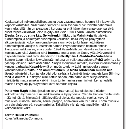
Koska paketin ulkomusiikilliset ansiot ovat vaatimattomat, huomio kiinnittyyy siis
kappalevalintoihin. Niidenkään suhteen Loiria itseään ei ole taidettu pahemmin
kuunnella, sillä hän on toistuvasti korostanut että hänen korvantakusensa eivät
olleet tarpeeksi kuivat Leino-levytyksiin vielä 1970-luvulla. Vaikka esimerkiksi
Elegia
,
Ja vuodet ne käy
,
Se kuitenkin liikkuu
ja
Maininkeja
löytyisivät
tuoreempina ja näkemyksellisempinä versioina, näillä levyillä pitäydytään
alkuperäisissä. Kokonaan oma lukunsa on myös jonkinlainen etukäteen
tunnetuimpien laulujen suosiminen saman levyn todellisten helmien rinnalla.
Tyyppiesimerkkinä se, että vuoden 1994 Vesa-Matti Loiri -levyltä mukana on
kuolettavan tylsä
Juokse sinä humma
, mutta ulos on jätetty yllättävä versiointi
psykedeelisen hard rock -bändi
Iron Butterfly
n
In-A-Gadda-Da-Vida
-hitistä.
Samoin Lappi-trilogian levytyksistä mukana on vaikkapa puiseva
Pyhä toimitus
ja
tylsänpuoleinen
Tästä asti aikaa
. Sarjan monipuolisimmalta, mielenkiintoisimmalta ja
kenties parhaalta
Kasari
-levyltä on myös tyydytty Loirin mittapuulla sangen
vaatimattomiin
Rakkauden ammattilainen
- ja
Meitä odotellaan mullan alla
-
läpimörinöinteihin, kun tarjolla olisi ollut sellaisia kylmäväriautomaatteja kuin
Silmitön
talvi
ja
Aurora
. On tietysti oikeutettua sanoa, että nämä ovat subjektiivisia
mielipiteitä, mutta ainakin kaikki minun tuntemani useammin kuin kerran edellä
mainitut levyt läpi pyöräyttäneet ovat samoilla linjoilla.
Peter von Bagh
puhuu jokaisen levyn (samassa) kansitekstissä näiden
kokoelmien kymmenistä musiikkilajeista ja lajityypeistä. Olen hiukan eri mieltä tästä
määritelmästä. Mielestäni näillä levyillä ei ole jazzia, poppia, rockia, kevyttä
musiikkia, runonlausuntaa, soulia, progea, äänikomiikkaa tai funkia. Tämä musiikki
on vain yhtä genreä: vesamattiloiria. Taiteilijalle viisi tähteä, musiikille neljä ja
kokoamiselle kaksi.
Teksti:
Heikki Väliniemi
Kuva: Wikimedia Commons