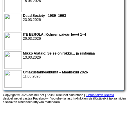
15.04.2026
Dead Society - 1989–1993
23.03.2026
ITE EEROLA: Kolmen päivän levyt 1–4
20.03.2026
Mikko Alatalo: Se se on rokkii… ja sinfoniaa
13.03.2026
Omakustannealbumit – Maaliskuu 2026
11.03.2026
Copyright © 2025 desibeli.net | Kaikki oikeudet pidätetään |
Tietoa toimituksesta
desibeli.net ei vastaa Facebook-, Youtube- ja last.fm-linkkien sisällöstä eikä takaa niiden
sisältävän aiheeseen liittyvää materiaalia.