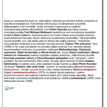
Asiaa ei varsinaisesti auta se, että kaiken nähneen ja tehneen artistin tuotantoa ei
kaivella kronologisesti. Kokoelman ykkösosaa voi lämpimästi suositella
aloituspalaksi Loiri-noviisille, mutta varsinkin kakkososa on paikoin
raskaammanpuoleista tilkkutäkkiä, kun
Perko-Pyysalo
-jazzailua seuraa
ruotsalaisrunoilija
Carl Michael Bellman
in laulelma ja sen tunnelmista hypätään
yhtäkkiä
Eino Leino
on. Kolmososassa on koottu yhteen kevyempää osastoa,
mutta ilmeisesti missattu Vesku-elokuvan kuolematon itsekritiikki: ”Aina jännittää
nousta lauteille, kun sitä tietää että on tehnyt niin paljon paskaa.” Enemmän
verovelkojen määrästä kuin mistään muusta kertova
Tyyne
n
Pim peli pom
-levy
(1988) ei nyt vaan jumalauta voi ansaita neljää esitystä, kun samaan aikaan
huumoripalojen joukosta on pudotettu vaikkapa
Matkarakastaja
,
Yleisessä
saunassa
,
Veljet keskenään
ja
Missä kotini on
. Ja jos
Dave Lindholm
in
Minun
nimeni on nimessun
mahtuu kepeiden palojen joukkoon, millä ihmeen ilveellä
Konstan parempi valssi
ja
Filosofeeraava ylioppilas
ovat ”vakavien” osien
puolella? Se että esimerkiksi Eino Leino -levyjen ainut huumori-irrottelu
Erakon
hämmästys
on jätetty pois, jotta saadaan kuulla Tyynen ja
Jean-Pierre Kusela
n
”iki-ihana”
Tahdon olla sulle hellä
-”duetto” on asioita jotka ylittävät ihmisjärjen
käsityskyvyn. Jostain syystä myös Loirin mainio lastenlevy
Merirosvokapteeni
Ynjevi Lavankopoksahdus
(1974) on jätetty täysin paitsioon, vaikka
huumoriosuuteen olisi taatusti mahtunut edes yksi näyte tuolta albumilta. Muut
kokonaan unohdetut studioalbumit ovat joululevyn ohella
Lasihelmipeli
(1984) sekä
Seitsemän kertaa (1990).