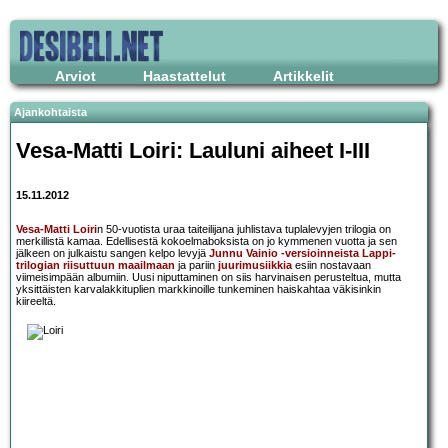
Arviot
Haastattelut
Artikkelit
Ajankohtaista
Vesa-Matti Loiri: Lauluni aiheet I-III
15.11.2012
Vesa-Matti Loiri
n 50-vuotista uraa taiteilijana juhlistava tuplalevyjen trilogia on
merkillistä kamaa. Edellisestä kokoelmaboksista on jo kymmenen vuotta ja sen
jälkeen on julkaistu sangen kelpo levyjä
Junnu Vainio -versioinneista
Lappi-
trilogian riisuttuun maailmaan
ja pariin
juurimusiikkia
esiin nostavaan
viimeisimpään albumiin. Uusi niputtaminen on siis harvinaisen perusteltua, mutta
yksittäisten karvalakkituplien markkinoille tunkeminen haiskahtaa väkisinkin
kiireeltä.