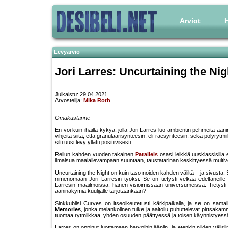
Arviot
H
Levyarvio
Jori Larres: Uncurtaining the Nig
Julkaistu: 29.04.2021
Arvostelija:
Mika Roth
Omakustanne
En voi kuin ihailla kykyä, jolla Jori Larres luo ambientin pehmeitä ä
vihjeitä siitä, että granulaarisynteesin, eli raesynteesin, sekä polyrytm
silti uusi levy yllätti positiivisesti.
Reilun kahden vuoden takainen
Parallels
osasi leikkiä uusklassisilla 
ilmaisua maalailevampaan suuntaan, taustatarinan keskittyessä multiv
Uncurtaining the Night on kuin taso noiden kahden väliltä – ja sivusta. 
nimenomaan Jori Larresin työksi. Se on tietysti velkaa edeltäneille
Larresin maailmoissa, hänen visioimissaan universumeissa. Tietysti 
ääninäkymiä kuulijalle tarjotaankaan?
Sinkkubiisi Curves on itseoikeutetusti kärkipaikalla, ja se on sama
Memories
, jonka melankolinen tuike ja aaltoilu puhuttelevat pirtsak
tuomaa rytmiikkaa, yhden osuuden päättyessä ja toisen käynnistyess
Larres on oppinut luottamaan harvoihin ääniin, ja etenkin niiden välisii