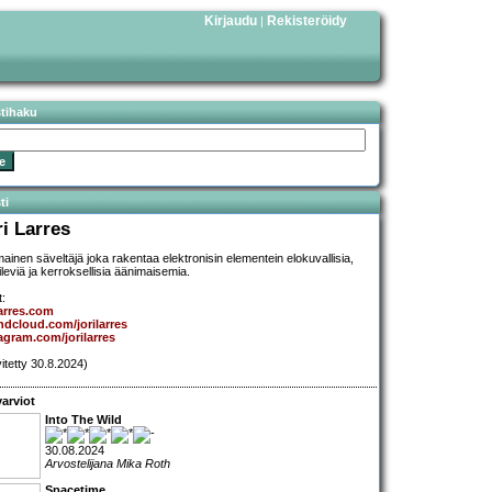
Kirjaudu
Rekisteröidy
|
stihaku
ti
ri Larres
mainen säveltäjä joka rakentaa elektronisin elementein elokuvallisia,
ileviä ja kerroksellisia äänimaisemia.
t:
larres.com
dcloud.com/jorilarres
agram.com/jorilarres
vitetty 30.8.2024)
arviot
Into The Wild
30.08.2024
Arvostelijana Mika Roth
Spacetime