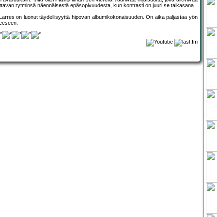
tavan rytminsä näennäisestä epäsopivuudesta, kun kontrasti on juuri se taikasana.
: Larres on luonut täydellisyyttä hipovan albumikokonaisuuden. On aika paljastaa yön
teeseen.