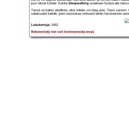
juuri oikeat kohdat. Kuinka
Sleepwalking
osaakaan hyötyä alla naksut
Tässä on kaikki oleellinen, eikä mitään voi ottaa pois. Toisin sanoen
salaisuudet kaikille, joten tutustukaa rohkeasti tähän harvinaiseen aar
Lukukertoja:
3462
Rekisteröidy niin voit kommentoida levyä