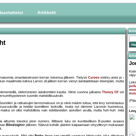
aastattelut
Artikkelit
Arti
ht
Artis
Jo
Koti
viipy
änimaisemia omanlaisekseen kerran toisensa jälkeen. Tietysti
Curves
-sinkku antoi jo
iikan maailmoita tutkiva Larres oli jälleen kerran vienyt äänitaidettaan eteenpäin, mutta
Linki
jori
soun
elementeillä, elektronisten äänikenttien kautta. Viime vuonna julkaistu
Theory Of
vei
inst
ersumihypoteesin suomiin mahdollisuuksiin.
(Päi
Soundien ja ratkaisujen larresmaisuus on jo siinä määrin tuttua, että levy tunnistautuu
 suuruuksille ja heidän luomilleen teoksille, mutta nyt olemme Larresin huoneissa,
matka on ollut mahdollista vain edeltäneiden askelten avulla, mutta huh-huh: mitä
Levy
lla albumin toiseksi pisin numero. Mittavin luku on kuvitteellisen B-puolen avaava
amman
Blindsight
in jälkeen. Näissä kohdin jäänkin kaipaamaan vinyylilevyn mukanaan
ä.
n avaruuksiin. Mitä olisi
Paths
ilman sen vierellä vaanivaa hiljaisuutta, joka alleviivaa