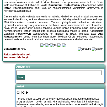
toistuvista kuvioista ei ole tällä kertaa uhkaavia vaan punoutuu miltei hellästi. Pitkät
instrumentaalijaksot katkaisee välillä
Kuusumun Profeetankin
johtohahmon
Mika
Rätön
yltiödramaattinen ääni, joka on mielenkiintoinen yhdistelmä jäntevyyttä ja
hortoilevaa äänitapailua.
Circlen taito luoda vahvoja tunnelmia on tallella. Guillotinen suurimmaksi ongelmaksi
kohoaa kuitenkin se, että suuri osa tunnelmista on leikkisyydestä huolimatta kolkkoja.
Määrittävimmäksi sanaksi nousee Circlen yhteydessä inflaation kärsineen
hypnoottisuuden sijasta junnaavuus. Teollisen karut äänimaisemat tuovat mieleen
näyn, jossa yksityissellin asukki tapailee kahden neliön koppinsa lattiaa sinne tänne
hermostuneesti, tietäen itsekin että liikeestä huolimatta matka ei etene. Kappaleista
vallankin
Teräskylvyn
painostavuus on melkein jo liikaa. Toisaalta taas
Alta
Rautatammien
soljuu kuin keväinen puro. Tokihan Circle leikittelee riitasoinnuilla
tarkoituksellisesti, mutta kovinkaan antoisa kuuntelukokemus Guillotine ei ole.
Lukukertoja:
7669
Rekisteröidy niin voit
kommentoida levyä
Artistihaku
Artisti
Circle
Porissa vuonna 1991 perustettu yhtye sekoittaa luovasti muun muassa
progressiivisen rockin rytmejä, kitaratulituksia, kosmista äänimaisemaa,
hehkuvaa minimalismia, Kraut-henkistä runonlausuntaa sekä itse keksittyä