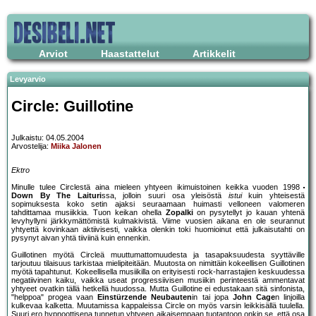
Arviot
Haastattelut
Artikkelit
Levyarvio
Circle: Guillotine
Julkaistu: 04.05.2004
Arvostelija:
Miika Jalonen
Ektro
Minulle tulee Circlestä aina mieleen yhtyeen ikimuistoinen keikka vuoden 1998
Down By The Laituri
ssa, jolloin suuri osa yleisöstä
istui
kuin yhteisestä
sopimuksesta koko setin ajaksi seuraamaan huimasti velloneen valomeren
tahdittamaa musiikkia. Tuon keikan ohella
Zopalki
on pysytellyt jo kauan yhtenä
levyhyllyni järkkymättömistä kulmakivistä. Viime vuosien aikana en ole seurannut
yhtyettä kovinkaan aktiivisesti, vaikka olenkin toki huomioinut että julkaisutahti on
pysynyt aivan yhtä tiiviinä kuin ennenkin.
Guillotinen myötä Circleä muuttumattomuudesta ja tasapaksuudesta syyttäville
tarjoutuu tilaisuus tarkistaa mielipiteitään. Muutosta on nimittäin kokeellisen Guillotinen
myötä tapahtunut. Kokeellisella musiikilla on erityisesti rock-harrastajien keskuudessa
negatiivinen kaiku, vaikka useat progressiivisen musiikin perinteestä ammentavat
yhtyeet ovatkin tällä hetkellä huudossa. Mutta Guillotine ei edustakaan sitä sinfonista,
"helppoa" progea vaan
Einstürzende Neubauten
in tai jopa
John Cage
n linjoilla
kulkevaa kalketta. Muutamissa kappaleissa Circle on myös varsin leikkisällä tuulella.
Suuri ero hypnoottisena tunnetun yhtyeen aikaisempaan tuotantoon onkin se, että osa