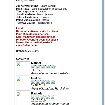
kieltä, Meroniaa.
Janne Westerlund
- kitara ja laulu
Mika Rättö
- laulu, koskettimet ja perkussiot
Tomi Leppänen
- rummut
Jussi Lehtisalo
- basso ja laulu
Julius Jääskeläinen
- kitara
Pekka Jääskeläinen
- kitara
Tuomas Laurila
- ääniteknikko
Linkki:
Rättö ja Lehtisalo desibeli.netissä
Plain Ride desibeli.netissä
Steel Mammoth desibeli.netissä
Pharaoh Overlord desibeli.netissä
Doktor Kettu desibeli.netissä
circlefinland.com
(Päivitetty 26.9.2022)
Levyarviot
Manner
11.03.2013
Arvostelijana Pietari Raekallio
Infektio
19.04.2011
Arvostelijana Antti Hurskainen
Rautatie
12.10.2010
Arvostelijana Tuomas Tiainen