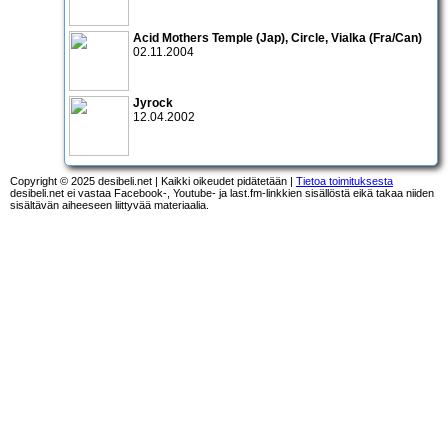
Acid Mothers Temple
(Jap),
Circle
,
Vialka
(Fra/Can)
02.11.2004
Jyrock
12.04.2002
Copyright © 2025 desibeli.net | Kaikki oikeudet pidätetään |
Tietoa toimituksesta
desibeli.net ei vastaa Facebook-, Youtube- ja last.fm-linkkien sisällöstä eikä takaa niiden
sisältävän aiheeseen liittyvää materiaalia.