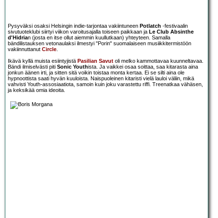
Pysyväksi osaksi Helsingin indie-tarjontaa vakiintuneen
Potlatch
-festivaalin
sivutuoteklubi siirtyi viikon varoitusajalla toiseen paikkaan ja
Le Club Absinthe
d'Hidria
n (josta en itse ollut aiemmin kuullutkaan) yhteyteen. Samalla
bändilistauksen vetonaulaksi ilmestyi "Porin" suomalaiseen musiikkitermistöön
vakiinnuttanut
Circle
.
Ikävä kyllä muista esiintyjistä
Pasilian Savut
oli melko kammottavaa kuunneltavaa.
Bändi ilmiselvästi piti
Sonic Youth
ista. Ja vaikkei osaa soittaa, saa kitarasta aina
jonkun äänen irti, ja sitten sitä voikin toistaa monta kertaa. Ei se silti aina ole
hypnoottista saati hyvän kuuloista. Naispuoleinen kitaristi vielä lauloi väliin, mikä
vahvisti Youth-assosiaatiota, samoin kuin joku varastettu riffi. Treenatkaa vähäsen,
ja keksikää omia ideoita.