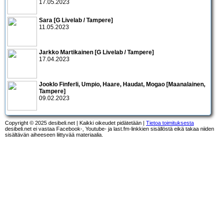
17.05.2023
Sara [G Livelab / Tampere]
11.05.2023
Jarkko Martikainen [G Livelab / Tampere]
17.04.2023
Jooklo Finferli, Umpio, Haare, Haudat, Mogao [Maanalainen,
Tampere]
09.02.2023
Copyright © 2025 desibeli.net | Kaikki oikeudet pidätetään |
Tietoa toimituksesta
desibeli.net ei vastaa Facebook-, Youtube- ja last.fm-linkkien sisällöstä eikä takaa niiden
sisältävän aiheeseen liittyvää materiaalia.