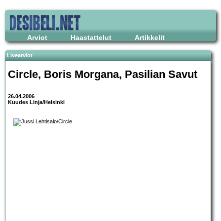
Arviot
Haastattelut
Artikkelit
Livearviot
Circle
,
Boris Morgana
,
Pasilian Savut
26.04.2006
Kuudes Linja/Helsinki