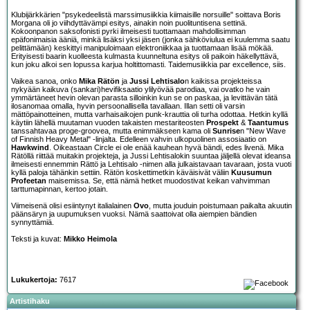
Klubijärkkärien "psykedeelistä marssimusiikkia kiimaisille norsuille" soittava Boris
Morgana oli jo viihdyttävämpi esitys, ainakin noin puolituntisena settinä.
Kokoonpanon saksofonisti pyrki ilmeisesti tuottamaan mahdollisimman
epäfonimaisia ääniä, minkä lisäksi yksi jäsen (jonka sähköviulua ei kuulemma saatu
pelittämään) keskittyi manipuloimaan elektroniikkaa ja tuottamaan lisää mökää.
Erityisesti baarin kuolleesta kulmasta kuunneltuna esitys oli paikoin häkellyttävä,
kun joku alkoi sen lopussa karjua holtittomasti. Taidemusiikkia par excellence, siis.
Vaikea sanoa, onko
Mika Rätön
ja
Jussi Lehtisalo
n kaikissa projekteissa
nykyään kaikuva (sankari)hevifiksaatio ylilyövää parodiaa, vai ovatko he vain
ymmärtäneet hevin olevan parasta silloinkin kun se on paskaa, ja levittävän tätä
ilosanomaa omalla, hyvin persoonallisella tavallaan. Illan setti oli varsin
mättöpainotteinen, mutta varhaisaikojen punk-krauttia oli turha odottaa. Hetkin kyllä
käytiin lähellä muutaman vuoden takaisten mestariteosten
Prospekt
&
Taantumus
tanssahtavaa proge-groovea, mutta enimmäkseen kama oli
Sunrise
n "New Wave
of Finnish Heavy Metal" -linjalta. Edelleen vahvin ulkopuolinen assosiaatio on
Hawkwind
. Oikeastaan Circle ei ole enää kauhean hyvä bändi, edes livenä. Mika
Rätöllä riittää muitakin projekteja, ja Jussi Lehtisalokin suuntaa jäljellä olevat ideansa
ilmeisesti ennemmin Rättö ja Lehtisalo -nimen alla julkaistavaan tavaraan, josta vuoti
kyllä paloja tähänkin settiin. Rätön koskettimetkin käväisivät väliin
Kuusumun
Profeetan
maisemissa. Se, että nämä hetket muodostivat keikan vahvimman
tarttumapinnan, kertoo jotain.
Viimeisenä olisi esiintynyt italialainen
Ovo
, mutta jouduin poistumaan paikalta akuutin
päänsäryn ja uupumuksen vuoksi. Nämä saattoivat olla aiempien bändien
synnyttämiä.
Teksti ja kuvat:
Mikko Heimola
Lukukertoja:
7617
Artistihaku