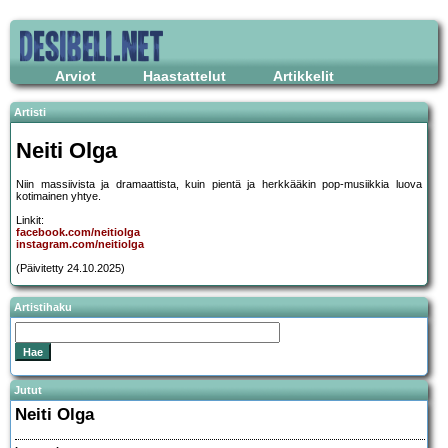
Arviot
Haastattelut
Artikkelit
Artisti
Neiti Olga
Niin massiivista ja dramaattista, kuin pientä ja herkkääkin pop-musiikkia luova
kotimainen yhtye.
Linkit:
facebook.com/neitiolga
instagram.com/neitiolga
(Päivitetty 24.10.2025)
Artistihaku
Jutut
Neiti Olga