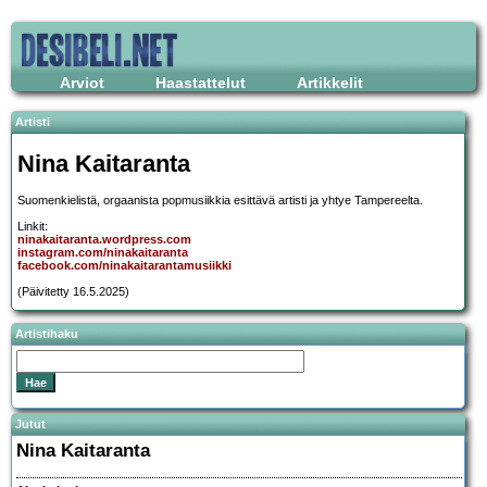
Arviot
Haastattelut
Artikkelit
Artisti
Nina Kaitaranta
Suomenkielistä, orgaanista popmusiikkia esittävä artisti ja yhtye Tampereelta.
Linkit:
ninakaitaranta.wordpress.com
instagram.com/ninakaitaranta
facebook.com/ninakaitarantamusiikki
(Päivitetty 16.5.2025)
Artistihaku
Jutut
Nina Kaitaranta