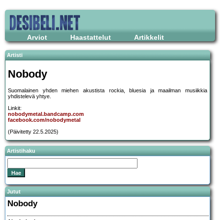
Arviot
Haastattelut
Artikkelit
Artisti
Nobody
Suomalainen yhden miehen akustista rockia, bluesia ja maailman musiikkia
yhdistelevä yhtye.
Linkit:
nobodymetal.bandcamp.com
facebook.com/nobodymetal
(Päivitetty 22.5.2025)
Artistihaku
Jutut
Nobody