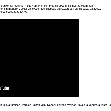
tanut synkempi musiikki, mutta vanhemmiten mua on alkanut kiinnostaa enemmän
kin malilailen, sellainen joka on tosi diippiä ja spirituaalisesti puhdistavaa tykitystä.
eltä alta saattaa löytyä.
jatkuu ja akustinen kitara on kaiken ydin. Nobody käyttää ovelasti kuvausta kehdosta, josta ke