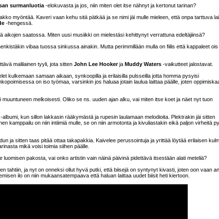
an surmanluotia
-elokuvasta ja jos, niin miten olet itse nähnyt ja kertonut tarinan?
pakko myöntää. Kaveri vaan kehu sitä pätkää ja se nimi jäi mulle mieleen, että onpa tarttuva lain
de
-hengessä.
ää aikojen saatossa. Miten uusi musiikki on mielestäsi kehittynyt verrattuna edeltäjiinsä?
enkistäkin vibaa tuossa sinkussa ainakin. Mutta perimmillään mulla on fiilis että kappaleet ois
vä malilainen tyyli, jota sitten
John Lee Hooker
ja
Muddy Waters
-vaikutteet jalostavat.
elet kulkemaan samaan aikaan, synkoopilla ja erilaisilla pulsseilla jotta homma pysyisi
kopoimisessa on iso työmaa, varsinkin jos haluaa jotain laulua laittaa päälle, joten oppimiska
isi muuntuneen melkoisesti. Oliko se ns. uuden ajan alku, vai miten itse koet ja näet nyt tuon
-albumi, kun sillon lakkasin rääkymästä ja rupesin laulamaan melodioita. Plektrakin jäi sitten
n kamppailu on niin intiimiä mulle, se on niin armotonta ja kivuliastakin eikä paljon virheitä p
dun ja sitten taas pitää ottaa takapakkia. Kaivelee perussointuja ja yrittää löytää erilaisen kul
rinasta mikä voisi toimia siihen päälle.
e luomisen pakosta, vai onko artistin vain näinä päivinä pidettävä itsestään alati meteliä?
n tahtiin, ja nyt on onneksi ollut hyvä putki, että biisejä on syntynyt kivasti, joten oon vaan a
emisen ilo on niin mukaansatempaava että haluan laittaa uudet biisit heti kiertoon.