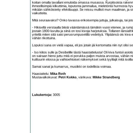
koitan omalla tavallani emuloida omassa musassa. Kurpitsoista rakennettu
ihmeellisimpiä kilkuttimia, loputonta jammailua, mieletöntä hurmosta hyvi
mikään sähköistetty efektiluuppi. Se reissu mullisti mun maailman, ja s
vaikutteita.
Mitä seuraavaksi? Onko luvassa erikoisempia juttuja, julkaisuja, tai j
- Hikisellä verstaalla biisiä vääntämässä tämäkin vuosi etenee, ja rumpuru
jostain 1800-luvulta ja siinä on tosi kivoja harjotuksia. Tollanen länsia
yritellä miten sitä saisi perusrumpusetillä vedettyä. Ylipäänsä ois kiva e
vähän rikottuina.
Lopuksi sana on vielä vapaa, eli jos jotain jäi kertomatta niin nyt olisi se
- Iso kiitos sulle ja Desibelille tästä haastattelusta! Oli kiva funtsii as
on sairaan hieno juttu mitä ei porukka paljon muista arvostaa, vähän nii
kulttuurin elossa ja vaihtoehtoiset näkemykset sekä tyylilajit mitä isoill
Samat sanat ja kumarrus, musiikki on todellista voimaa.
Haastattelu:
Mika Roth
Mustavalkokuvat:
Petri Kokko
, värikuva:
Mikke Strandberg
Lukukertoja:
3005