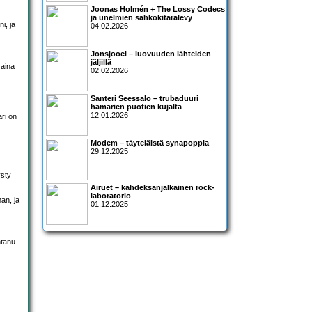
Joonas Holmén + The Lossy Codecs
ja unelmien sähkökitaralevy
i, ja
04.02.2026
Jonsjooel – luovuuden lähteiden
jäljillä
 aina
02.02.2026
Santeri Seessalo – trubaduuri
hämärien puotien kujalta
12.01.2026
ari on
Modem – täyteläistä synapoppia
29.12.2025
ysty
Airuet – kahdeksanjalkainen rock-
laboratorio
man, ja
01.12.2025
ntanu