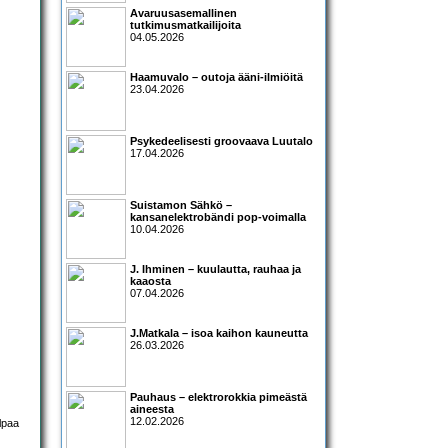
Avaruusasemallinen
tutkimusmatkailijoita
04.05.2026
Haamuvalo – outoja ääni-ilmiöitä
23.04.2026
Psykedeelisesti groovaava Luutalo
17.04.2026
Suistamon Sähkö –
kansanelektrobändi pop-voimalla
10.04.2026
J. Ihminen – kuulautta, rauhaa ja
kaaosta
07.04.2026
J.Matkala – isoa kaihon kauneutta
26.03.2026
Pauhaus – elektrorokkia pimeästä
aineesta
12.02.2026
lpaa