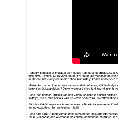
- Spotify-pomokin oli muistaakseni joskus kannustanut artisteja rivakkaa
mitä ei voi kiirehtiä. Mulla vaan tää mun pikku studio mahdollistaa ja
mutta itse just kun tykkään old school bluesista ja kenttä-äänitetystä
Mielestäni tuo on nimenomaan vahvuus eikä heikkous, sillä Nobodyn ero
kuinka esität kappaleitasi? Onko kyseessä mies & kitara -viritelmät, v
- Joo, saa nähdä! Pari keikkaa oon vetäny soolona ja cajonin soittajan 
soittajat, niin ei mua haittais vaik ne vetäis sähkösillä. Toivottavasti se 
Sähköt/sähköttömyys ei siis ole ongelma, sillä artistia lainatakseni ”
vai
antaa vapauden, niin haaveitahan riittää.
- Jos sais ballet-rumpuryhmää hakkaamaan perkkoja sillä infernaalisell
2020 Guineassa opiskelemassa paikallista Mandengue-musiikkia, ja siell