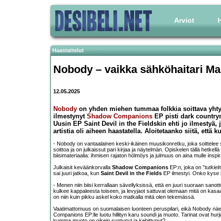
Arviot
H
Haastattelut
Nobody – vaikka sähköhaitari Mars
12.05.2025
Nobody
on yhden miehen tummaa folkkia soittava yhtye
ilmestynyt
Shadow Companions
EP pisti dark country
Uusin EP Saint Devil in the Fieldskin ehti jo ilmestyä, 
artistia oli aiheen haastatella. Aloitetaanko siitä, ett
- Nobody on vantaalainen keski-ikäinen muusikonretku, joka soittelee 
soittoa ja on julkaissut pari kirjaa ja näytelmän. Opiskelen tällä hetkell
biisimateriaalia: ihmisen rajaton hölmöys ja julmuus on aina mulle inspir
Julkaisit keväänkorvalla
Shadow Companions
EP:n, joka on "
tutkiel
sai juuri jatkoa, kun
Saint Devil in the Fields
EP ilmestyi. Onko kyse k
- Menen niin biisi kerrallaan sävellyksissä, että en juuri suoraan san
kulkee kappaleesta toiseen, ja levyjaot sattuvat olemaan mitä on kasaa
on niin kuin pikku askel koko matkalla mitä olen tekemässä.
Vaatimattomuus on suomalaisen luonteen peruspilari, eikä Nobody näe it
Companions EP:lle luotu hillityn karu soundi ja muoto. Tarinat ovat hurjia
kumma muoto on oikein syntynyt ja kehittynyt?