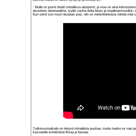
- Mulla on juuret death metallissa alunperin, ja mua on aina kiinnos
akustinen äänimaailma, tyyliin vanha delta blues ja maailmanmusiikki, eten
Kun säröt sun muut riisutaan pois, niin on mielenkiintoista nähdä mitä si
Tutkimusmatkailu on tietysti riskialtista puuhaa, mutta matka se vain 
kasvatella erinäköistä floraa ja faunaa.