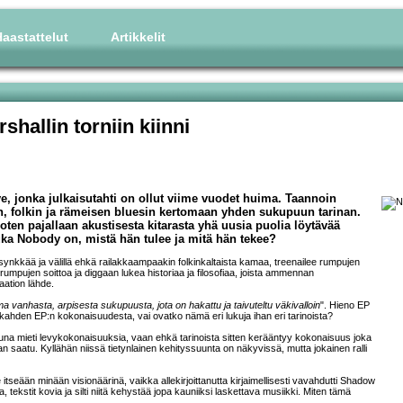
aastattelut
Artikkelit
hallin torniin kiinni
, jonka julkaisutahti on ollut viime vuodet huima. Taannoin
n, folkin ja rämeisen bluesin kertomaan yhden sukupuun tarinan.
joten pajallaan akustisesta kitarasta yhä uusia puolia löytävää
ä kuka Nobody on, mistä hän tulee ja mitä hän tekee?
synkkää ja välillä ehkä railakkaampaakin folkinkaltaista kamaa, treenailee rumpujen
ä rumpujen soittoa ja diggaan lukea historiaa ja filosofiaa, joista ammennan
aation lähde.
ma vanhasta, arpisesta sukupuusta, jota on hakattu ja taivuteltu väkivalloin
". Hieno EP
ahden EP:n kokonaisuudesta, vai ovatko nämä eri lukuja ihan eri tarinoista?
ottuna mieti levykokonaisuuksia, vaan ehkä tarinoista sitten kerääntyy kokonaisuus joka
n saatu. Kyllähän niissä tietynlainen kehityssuunta on näkyvissä, mutta jokainen ralli
seään minään visionäärinä, vaikka allekirjoittanutta kirjaimellisesti vavahdutti Shadow
, tekstit kovia ja silti niitä kehystää jopa kauniiksi laskettava musiikki. Miten tämä