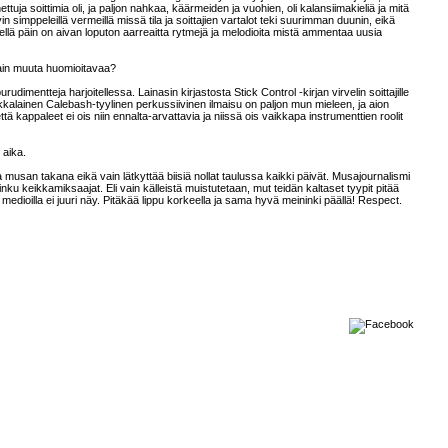
ja soittimia oli, ja paljon nahkaa, käärmeiden ja vuohien, oli kalansiimakieliä ja mitä
n simppeleillä vermeillä missä tila ja soittajien vartalot teki suurimman duunin, eikä
iellä päin on aivan loputon aarreaitta rytmejä ja melodioita mistä ammentaa uusia
otain muuta huomioitavaa?
dimentteja harjoitellessa. Lainasin kirjastosta Stick Control -kirjan virvelin soittajille
frikkalainen Calebash-tyylinen perkussiivinen ilmaisu on paljon mun mieleen, ja aion
ttä kappaleet ei ois niin ennalta-arvattavia ja niissä ois vaikkapa instrumenttien roolit
 aika.
ioita musan takana eikä vain lätkyttää biisiä nollat taulussa kaikki päivät. Musajournalismi
nku keikkamiksaajat. Eli vain källeistä muistutetaan, mut teidän kaltaset tyypit pitää
a medioilla ei juuri näy. Pitäkää lippu korkeella ja sama hyvä meininki päällä! Respect.