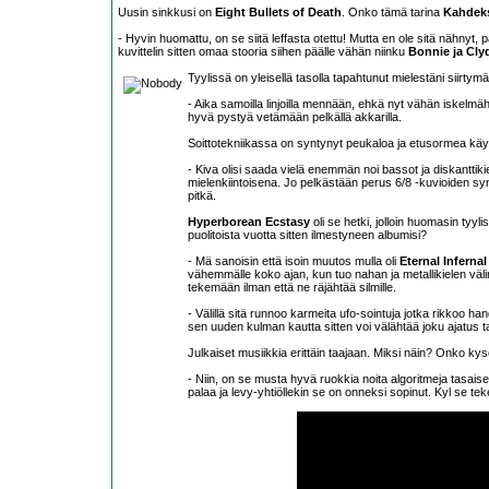
Uusin sinkkusi on
Eight Bullets of Death
. Onko tämä tarina
Kahdeks
- Hyvin huomattu, on se siitä leffasta otettu! Mutta en ole sitä nähnyt, 
kuvittelin sitten omaa stooria siihen päälle vähän niinku
Bonnie ja Cly
Tyylissä on yleisellä tasolla tapahtunut mielestäni siirtym
- Aika samoilla linjoilla mennään, ehkä nyt vähän iskelmäh
hyvä pystyä vetämään pelkällä akkarilla.
Soittotekniikassa on syntynyt peukaloa ja etusormea käyttä
- Kiva olisi saada vielä enemmän noi bassot ja diskanttiki
mielenkiintoisena. Jo pelkästään perus 6/8 -kuvioiden syn
pitkä.
Hyperborean Ecstasy
oli se hetki, jolloin huomasin tyyl
puolitoista vuotta sitten ilmestyneen albumisi?
- Mä sanoisin että isoin muutos mulla oli
Eternal Infernal
vähemmälle koko ajan, kun tuo nahan ja metallikielen väline
tekemään ilman että ne räjähtää silmille.
- Välillä sitä runnoo karmeita ufo-sointuja jotka rikkoo han
sen uuden kulman kautta sitten voi välähtää joku ajatus ta
Julkaiset musiikkia erittäin taajaan. Miksi näin? Onko kys
- Niin, on se musta hyvä ruokkia noita algoritmeja tasaisee
palaa ja levy-yhtiöllekin se on onneksi sopinut. Kyl se tek