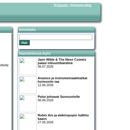
Kirjaudu
Rekisteröidy
|
Artistihaku
Haastattelussa myös
Jann Wilde & The Neon Comets
palasi tribuuttibändinä
06.07.2026
Anastus ja instrumentaalimatkat
horisontin taa
12.06.2026
Polut johtavat Suonuotiolle
06.06.2026
Robin Aro ja elektropopin hallittu
kaaos
27.05.2026