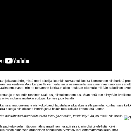
n julkaisutahtiin, mistä moni taiteilija tietenkin suivaantui, koska luominen on niin herkkä pro
tkuvan työskentelyn. Aika käppäsillä vermeillähän ja osaamisella tässä mennään suoraan sanot
 maailmanmusasta, niin se tuotannon kirkkaus ei oo koskaan ollu mulle mikään pakollinen tavoi
ttaa juuri soundin rosoinen raakuus, silottelemattomuus. Vaan entä kun siirrytään livetilant
ai onko mukana muitakin soittajia, kenties jopa bändi?
kanssa, mut unelmana olis koko bändi taustalla ja aika akustisella painolla. Kunhan sais keik
aika tulee ja olis oikeesti ihmisiä jotka haluis tulla keikalle kattoo tätä kamaa.
kka sähköhaitari Marshallin torniin kiinni jyrisemään, kaikki käy!
” Ja jos mielikuvituksella
a paukutuksella mitä oon nähny maailmanmusapiireissä, niin olisi täydellistä. Kävin
ä niiden akustisen orgaaninen hengellinen rymistely jätti lähtemättömän jäljen, mitä