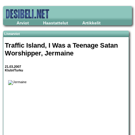
Arviot
Haastattelut
Artikkelit
Livearviot
Traffic Island
,
I Was a Teenage Satan
Worshipper
,
Jermaine
21.03.2007
Klubi/Turku