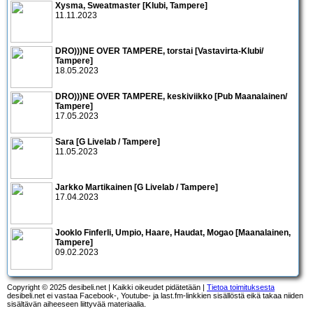
Xysma, Sweatmaster [Klubi, Tampere]
11.11.2023
DRO)))NE OVER TAMPERE, torstai [Vastavirta-Klubi/
Tampere]
18.05.2023
DRO)))NE OVER TAMPERE, keskiviikko [Pub Maanalainen/
Tampere]
17.05.2023
Sara [G Livelab / Tampere]
11.05.2023
Jarkko Martikainen [G Livelab / Tampere]
17.04.2023
Jooklo Finferli, Umpio, Haare, Haudat, Mogao [Maanalainen,
Tampere]
09.02.2023
Copyright © 2025 desibeli.net | Kaikki oikeudet pidätetään |
Tietoa toimituksesta
desibeli.net ei vastaa Facebook-, Youtube- ja last.fm-linkkien sisällöstä eikä takaa niiden
sisältävän aiheeseen liittyvää materiaalia.