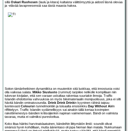
sillä
Oskari Ruohosen
(laulu ja kitara) kaltaista välittömyyttä ja aidosti läsnä olevaa
ja -elävää lavapreesensiä saa tästä maasta hakea.
Soiton tämänhetkinen dynamiikka on muutenkin sitä luokkaa, että innostusta voisi
olla vaikeaa salata.
Mikko Siusluoto
(rummut) tarjoilee nelikolle kompillaan niin
tukevan kivijalan, että sen varaan uskaltaa rakentaa suuriakin linnoja. Traffic
Islandin ehdottomia vahvuuksia on myös biisimateriaalin monipuolisuus, joka ei silti
hävitä bändin ominaissoundia.
Drink Drink Drink
in kyyninen rähinä taipuu
luontevasti
Colours
in tunnelmointiin ja toisaalta ensisinkku
Day Without Air
in
riffittelyyn. Traffic Islandin sydämellisyys sai ainakin tällä kertaa kovimpien
rakettimenestys-bändien kritisoijienkin napinan vaimenemaan. Bändi on valmista
tavaraa, mutta ei valmiiksi pureskeltua.
Koko iltaa häiritsi harvinaislaatuinen, bändeihin liittymätön ilmiö: soundit olivat
sinänsä hyvin kohdillaan, mutta äänentaso oli jopa hieman liian matala. Nukkumaan
mennessä tämä on tietysti miellyttävää, mutta tuntuu väärältä, että bändi menettää