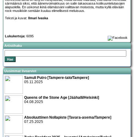
särmäänsä siksi, että äänenvoimakkuus on salin takaosassa kotikuuntelutasojen
alapuolella. En uskonut ikinä elämässäni valittavan moisesta, mutta kyllä elävään
rock-musiikkiin sentään kuuluu elimellisesti meluisuus.
Teksti ja kuvat:
Ilmari Ivaska
Lukukertoja:
6095
Artistihaku
Uusimmat livearviot
Samuli Putro [Tampere-talo/Tampere]
05.11.2025
Queens of the Stone Age [Jäähalli/Helsinki]
04.08.2025
Absoluuttinen Nollapiste [Tavara-asema/Tampere]
07.25.2025