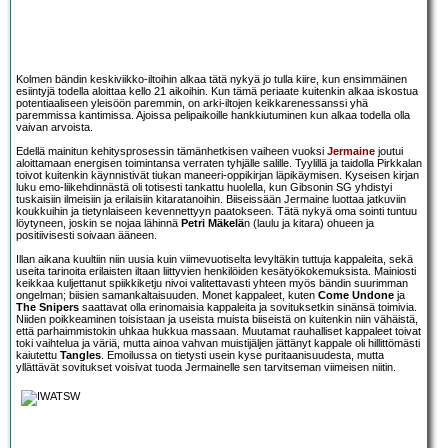
Kolmen bändin keskiviikko-iltoihin alkaa tätä nykyä jo tulla kiire, kun ensimmäinen
esiintyjä todella aloittaa kello 21 aikoihin. Kun tämä periaate kuitenkin alkaa iskostua
potentiaaliseen yleisöön paremmin, on arki-iltojen keikkarenessanssi yhä
paremmissa kantimissa. Ajoissa pelipaikoille hankkiutuminen kun alkaa todella olla
vaivan arvoista.
Edellä mainitun kehitysprosessin tämänhetkisen vaiheen vuoksi
Jermaine
joutui
aloittamaan energisen toimintansa verraten tyhjälle salille. Tyylillä ja taidolla Pirkkalan
toivot kuitenkin käynnistivät tiukan maneeri-oppikirjan läpikäymisen. Kyseisen kirjan
luku emo-liikehdinnästä oli totisesti tankattu huolella, kun Gibsonin SG yhdistyi
tuskaisiin ilmeisiin ja erilaisiin kitaratanoihin. Biiseissään Jermaine luottaa jatkuviin
koukkuihin ja tietynlaiseen kevennettyyn paatokseen. Tätä nykyä oma sointi tuntuu
löytyneen, joskin se nojaa lähinnä
Petri Mäkelä
n (laulu ja kitara) ohueen ja
positiivisesti soivaan ääneen.
Illan aikana kuultiin niin uusia kuin viimevuotiselta levyltäkin tuttuja kappaleita, sekä
useita tarinoita erilaisten iltaan liittyvien henkilöiden kesätyökokemuksista. Mainiosti
keikkaa kuljettanut spiikkiketju nivoi valitettavasti yhteen myös bändin suurimman
ongelman; biisien samankaltaisuuden. Monet kappaleet, kuten
Come Undone
ja
The Snipers
saattavat olla erinomaisia kappaleita ja sovituksetkin sinänsä toimivia.
Niiden poikkeaminen toisistaan ja useista muista biiseistä on kuitenkin niin vähäistä,
että parhaimmistokin uhkaa hukkua massaan. Muutamat rauhalliset kappaleet toivat
toki vaihtelua ja väriä, mutta ainoa vahvan muistijäljen jättänyt kappale oli hillittömästi
kaiutettu
Tangles
. Emoilussa on tietysti usein kyse puritaanisuudesta, mutta
yllättävät sovitukset voisivat tuoda Jermainelle sen tarvitseman viimeisen niitin.