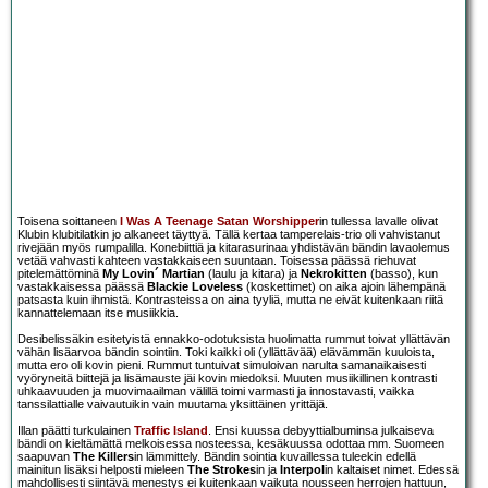
Toisena soittaneen
I Was A Teenage Satan Worshipper
in tullessa lavalle olivat
Klubin klubitilatkin jo alkaneet täyttyä. Tällä kertaa tamperelais-trio oli vahvistanut
rivejään myös rumpalilla. Konebiittiä ja kitarasurinaa yhdistävän bändin lavaolemus
vetää vahvasti kahteen vastakkaiseen suuntaan. Toisessa päässä riehuvat
pitelemättöminä
My Lovin´ Martian
(laulu ja kitara) ja
Nekrokitten
(basso), kun
vastakkaisessa päässä
Blackie Loveless
(koskettimet) on aika ajoin lähempänä
patsasta kuin ihmistä. Kontrasteissa on aina tyyliä, mutta ne eivät kuitenkaan riitä
kannattelemaan itse musiikkia.
Desibelissäkin esitetyistä ennakko-odotuksista huolimatta rummut toivat yllättävän
vähän lisäarvoa bändin sointiin. Toki kaikki oli (yllättävää) elävämmän kuuloista,
mutta ero oli kovin pieni. Rummut tuntuivat simuloivan narulta samanaikaisesti
vyöryneitä biittejä ja lisämauste jäi kovin miedoksi. Muuten musiikillinen kontrasti
uhkaavuuden ja muovimaailman välillä toimi varmasti ja innostavasti, vaikka
tanssilattialle vaivautuikin vain muutama yksittäinen yrittäjä.
Illan päätti turkulainen
Traffic Island
. Ensi kuussa debyyttialbuminsa julkaiseva
bändi on kieltämättä melkoisessa nosteessa, kesäkuussa odottaa mm. Suomeen
saapuvan
The Killers
in lämmittely. Bändin sointia kuvaillessa tuleekin edellä
mainitun lisäksi helposti mieleen
The Strokes
in ja
Interpol
in kaltaiset nimet. Edessä
mahdollisesti siintävä menestys ei kuitenkaan vaikuta nousseen herrojen hattuun,