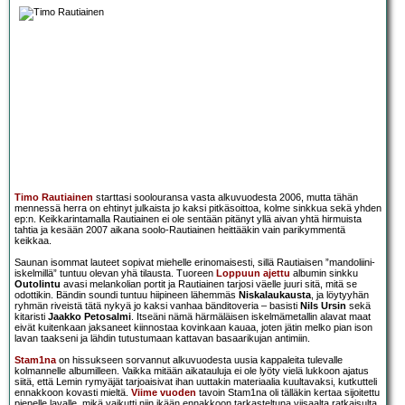
Timo Rautiainen
starttasi soolouransa vasta alkuvuodesta 2006, mutta tähän
mennessä herra on ehtinyt julkaista jo kaksi pitkäsoittoa, kolme sinkkua sekä yhden
ep:n. Keikkarintamalla Rautiainen ei ole sentään pitänyt yllä aivan yhtä hirmuista
tahtia ja kesään 2007 aikana soolo-Rautiainen heittääkin vain parikymmentä
keikkaa.
Saunan isommat lauteet sopivat miehelle erinomaisesti, sillä Rautiaisen ”mandoliini-
iskelmillä” tuntuu olevan yhä tilausta. Tuoreen
Loppuun ajettu
albumin sinkku
Outolintu
avasi melankolian portit ja Rautiainen tarjosi väelle juuri sitä, mitä se
odottikin. Bändin soundi tuntuu hiipineen lähemmäs
Niskalaukausta
, ja löytyyhän
ryhmän riveistä tätä nykyä jo kaksi vanhaa bänditoveria – basisti
Nils Ursin
sekä
kitaristi
Jaakko Petosalmi
. Itseäni nämä härmäläisen iskelmämetallin alavat maat
eivät kuitenkaan jaksaneet kiinnostaa kovinkaan kauaa, joten jätin melko pian ison
lavan taakseni ja lähdin tutustumaan kattavan basaarikujan antimiin.
Stam1na
on hissukseen sorvannut alkuvuodesta uusia kappaleita tulevalle
kolmannelle albumilleen. Vaikka mitään aikatauluja ei ole lyöty vielä lukkoon ajatus
siitä, että Lemin rymyäjät tarjoaisivat ihan uuttakin materiaalia kuultavaksi, kutkutteli
ennakkoon kovasti mieltä.
Viime vuoden
tavoin Stam1na oli tälläkin kertaa sijoitettu
pienelle lavalle, mikä vaikutti niin ikään ennakkoon tarkasteltuna viisaalta ratkaisulta,