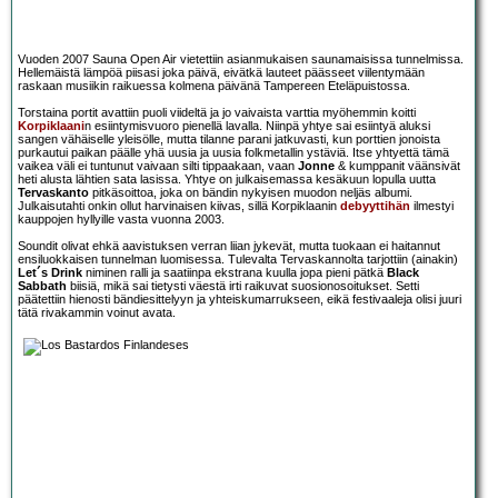
Vuoden 2007 Sauna Open Air vietettiin asianmukaisen saunamaisissa tunnelmissa.
Hellemäistä lämpöä piisasi joka päivä, eivätkä lauteet päässeet viilentymään
raskaan musiikin raikuessa kolmena päivänä Tampereen Eteläpuistossa.
Torstaina portit avattiin puoli viideltä ja jo vaivaista varttia myöhemmin koitti
Korpiklaani
n esiintymisvuoro pienellä lavalla. Niinpä yhtye sai esiintyä aluksi
sangen vähäiselle yleisölle, mutta tilanne parani jatkuvasti, kun porttien jonoista
purkautui paikan päälle yhä uusia ja uusia folkmetallin ystäviä. Itse yhtyettä tämä
vaikea väli ei tuntunut vaivaan silti tippaakaan, vaan
Jonne
& kumppanit väänsivät
heti alusta lähtien sata lasissa. Yhtye on julkaisemassa kesäkuun lopulla uutta
Tervaskanto
pitkäsoittoa, joka on bändin nykyisen muodon neljäs albumi.
Julkaisutahti onkin ollut harvinaisen kiivas, sillä Korpiklaanin
debyyttihän
ilmestyi
kauppojen hyllyille vasta vuonna 2003.
Soundit olivat ehkä aavistuksen verran liian jykevät, mutta tuokaan ei haitannut
ensiluokkaisen tunnelman luomisessa. Tulevalta Tervaskannolta tarjottiin (ainakin)
Let´s Drink
niminen ralli ja saatiinpa ekstrana kuulla jopa pieni pätkä
Black
Sabbath
biisiä, mikä sai tietysti väestä irti raikuvat suosionosoitukset. Setti
päätettiin hienosti bändiesittelyyn ja yhteiskumarrukseen, eikä festivaaleja olisi juuri
tätä rivakammin voinut avata.