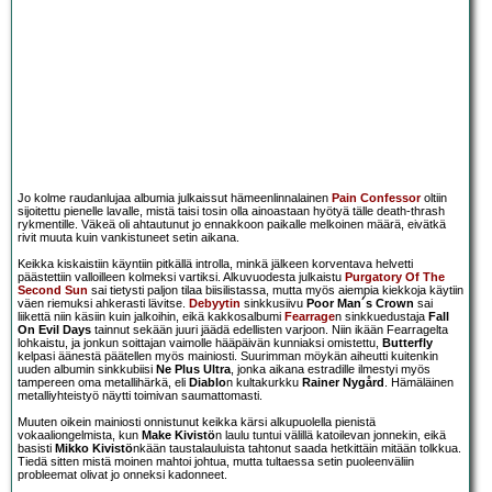
Jo kolme raudanlujaa albumia julkaissut hämeenlinnalainen
Pain Confessor
oltiin
sijoitettu pienelle lavalle, mistä taisi tosin olla ainoastaan hyötyä tälle death-thrash
rykmentille. Väkeä oli ahtautunut jo ennakkoon paikalle melkoinen määrä, eivätkä
rivit muuta kuin vankistuneet setin aikana.
Keikka kiskaistiin käyntiin pitkällä introlla, minkä jälkeen korventava helvetti
päästettiin valloilleen kolmeksi vartiksi. Alkuvuodesta julkaistu
Purgatory Of The
Second Sun
sai tietysti paljon tilaa biisilistassa, mutta myös aiempia kiekkoja käytiin
väen riemuksi ahkerasti lävitse.
Debyytin
sinkkusiivu
Poor Man´s Crown
sai
liikettä niin käsiin kuin jalkoihin, eikä kakkosalbumi
Fearrage
n sinkkuedustaja
Fall
On Evil Days
tainnut sekään juuri jäädä edellisten varjoon. Niin ikään Fearragelta
lohkaistu, ja jonkun soittajan vaimolle hääpäivän kunniaksi omistettu,
Butterfly
kelpasi äänestä päätellen myös mainiosti. Suurimman möykän aiheutti kuitenkin
uuden albumin sinkkubiisi
Ne Plus Ultra
, jonka aikana estradille ilmestyi myös
tampereen oma metallihärkä, eli
Diablo
n kultakurkku
Rainer Nygård
. Hämäläinen
metalliyhteistyö näytti toimivan saumattomasti.
Muuten oikein mainiosti onnistunut keikka kärsi alkupuolella pienistä
vokaaliongelmista, kun
Make Kivistö
n laulu tuntui välillä katoilevan jonnekin, eikä
basisti
Mikko Kivistö
nkään taustalauluista tahtonut saada hetkittäin mitään tolkkua.
Tiedä sitten mistä moinen mahtoi johtua, mutta tultaessa setin puoleenväliin
probleemat olivat jo onneksi kadonneet.