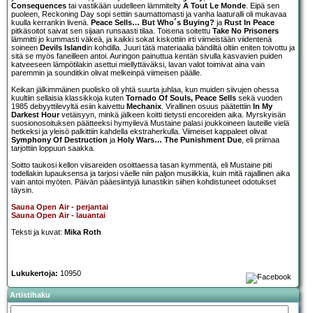
Consequences
tai vastikään uudelleen lämmitelty
A Tout Le Monde
. Eipä sen
puoleen, Reckoning Day sopi settiin saumattomasti ja vanha laaturalli oli mukavaa
kuulla kerrankin livenä.
Peace Sells… But Who´s Buying?
ja
Rust In Peace
pitkäsoitot saivat sen sijaan runsaasti tilaa. Toisena soitettu
Take No Prisoners
lämmitti jo kummasti väkeä, ja kaikki sokat kiskottiin irti viimeistään viidentenä
soineen
Devils Island
in kohdilla. Juuri tätä materiaalia bändiltä oltiin eniten toivottu ja
sitä se myös faneilleen antoi. Auringon painuttua kentän sivulla kasvavien puiden
katveeseen lämpötilakin asettui miellyttäväksi, lavan valot toimivat aina vain
paremmin ja sounditkin olivat melkeinpä viimeisen päälle.
Keikan jälkimmäinen puolisko oli yhtä suurta juhlaa, kun muiden siivujen ohessa
kuultiin sellaisia klassikkoja kuten
Tornado Of Souls, Peace Sells
sekä vuoden
1985 debyyttilevyltä esiin kaivettu
Mechanix
. Virallinen osuus päätettiin
In My
Darkest Hour
vetäisyyn, minkä jälkeen koitti tietysti encoreiden aika. Myrskyisän
suosionosoituksen päätteeksi hymyilevä Mustaine palasi joukkoineen lauteille vielä
hetkeksi ja yleisö palkittiin kahdella ekstraherkulla. Viimeiset kappaleet olivat
Symphony Of Destruction
ja
Holy Wars… The Punishment Due
, eli priimaa
tarjottiin loppuun saakka.
Soitto taukosi kellon viisareiden osoittaessa tasan kymmentä, eli Mustaine piti
todellakin lupauksensa ja tarjosi väelle niin paljon musiikkia, kuin mitä rajallinen aika
vain antoi myöten. Päivän pääesiintyjä lunastikin siihen kohdistuneet odotukset
täysin.
Sauna Open Air - perjantai
Sauna Open Air - lauantai
Teksti ja kuvat:
Mika Roth
Lukukertoja:
10950
Artistihaku