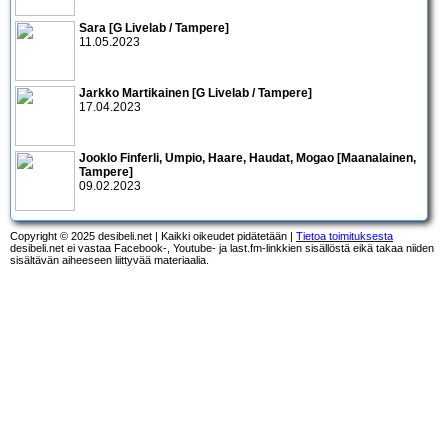
Sara [G Livelab / Tampere]
11.05.2023
Jarkko Martikainen [G Livelab / Tampere]
17.04.2023
Jooklo Finferli, Umpio, Haare, Haudat, Mogao [Maanalainen,
Tampere]
09.02.2023
Copyright © 2025 desibeli.net | Kaikki oikeudet pidätetään |
Tietoa toimituksesta
desibeli.net ei vastaa Facebook-, Youtube- ja last.fm-linkkien sisällöstä eikä takaa niiden
sisältävän aiheeseen liittyvää materiaalia.