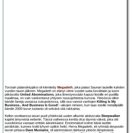
Torstain pääesiintyjäksi oli kiinnitetty
Megadeth
, joka palasi Saunan lauteille kahden
vuoden tauon jälkeen. Megadeth on elänyt viime vuodet uutta kevättään ja tuore
pitkäsoitto
United Abominations
, joka ilmestyessään kapusi listoille eri puolilla
maailmaa, on vain vankentanut yhtyeen nousujohteista kurssia. Yleisössä olikin
bändin faneja useassa sukupolvessa, sillä osa vannoi vanhojen
Killing Is My
Business.. And Business Is Good!
–aikojen nimeen, kun taas toisille metallipäille
bändin 2000-luvun tuotanto oli selvästi sitä rakkainta.
Kellon osoittaessa tasan puoli yhdeksää uuden albumin aloitusraita
Sleepwalker
kajahti ämyreistä eetteriin. Tässä vaiheessa kenttä oli jo täynnä väkeä, joka otti
suosikkinsa vastaan erittäin äänekkäästi. Ensimmäiset kolme biisiä taottiin
peräkkäin, kunnes koitti lyhyen spiikin hetki. Herra Megadeth, eli ryhmää despootin
tavoin johtava
Dave Mustaine
, oli äärimmäisen ilahtunut yleisön lämpimästä