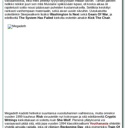
vastaanotosta, eikä mies peitellyt tyytyväisyyttään millään tavoin. Tämän jälkeen
nelikko tekikin juuri sen mitä Mustaine spiikissään lupasi, eli koska aikaa oli
rajoitetusti soitto nousi pääosaan puheiden kustannuksella. Settilista keskittyi
rankasti vanhempaan materiaalin, sekä aivan uusiin siivuihin. Uutukaiselta
soitettiinkin Sleepwalkerin lisäksi
Washington Is Next
sekä
Gears Of War
, ja
edelliseltä
The System Has Failed
kiekolta esitettiin ainakin
Kick The Chair
.
Megadeth kadotti hetkeksi suuntansa vuosituhannen vaihteessa, mutta onneksi
vuoden 1999 kauheus
Risk
sivuutettiin nyt kokonaan ja sitä edeltäneeltä
Cryptic
Writings
kiekoltakaan ei soitettu kuin
She-Wolf
. Pienenä yllätyksenä voi
vastaavasti pitää sitä, että jopa vuoden 1994 klassikkoalbumi
Youthanasia
ohitettiin
yhdellä ainoalla raidalla, joka oli yllättäen
Reckoning Day
, eikä esimerkiksi
Train Of