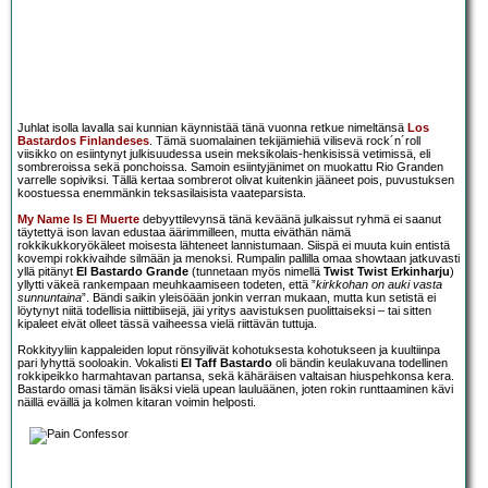
Juhlat isolla lavalla sai kunnian käynnistää tänä vuonna retkue nimeltänsä
Los
Bastardos Finlandeses
. Tämä suomalainen tekijämiehiä vilisevä rock´n´roll
viisikko on esiintynyt julkisuudessa usein meksikolais-henkisissä vetimissä, eli
sombreroissa sekä ponchoissa. Samoin esiintyjänimet on muokattu Rio Granden
varrelle sopiviksi. Tällä kertaa sombrerot olivat kuitenkin jääneet pois, puvustuksen
koostuessa enemmänkin teksasilaisista vaateparsista.
My Name Is El Muerte
debyyttilevynsä tänä keväänä julkaissut ryhmä ei saanut
täytettyä ison lavan edustaa äärimmilleen, mutta eiväthän nämä
rokkikukkoryökäleet moisesta lähteneet lannistumaan. Siispä ei muuta kuin entistä
kovempi rokkivaihde silmään ja menoksi. Rumpalin pallilla omaa showtaan jatkuvasti
yllä pitänyt
El Bastardo Grande
(tunnetaan myös nimellä
Twist Twist Erkinharju
)
yllytti väkeä rankempaan meuhkaamiseen todeten, että ”
kirkkohan on auki vasta
sunnuntaina
”. Bändi saikin yleisöään jonkin verran mukaan, mutta kun setistä ei
löytynyt niitä todellisia niittibiisejä, jäi yritys aavistuksen puolittaiseksi – tai sitten
kipaleet eivät olleet tässä vaiheessa vielä riittävän tuttuja.
Rokkityyliin kappaleiden loput rönsyilivät kohotuksesta kohotukseen ja kuultiinpa
pari lyhyttä sooloakin. Vokalisti
El Taff Bastardo
oli bändin keulakuvana todellinen
rokkipeikko harmahtavan partansa, sekä kähäräisen valtaisan hiuspehkonsa kera.
Bastardo omasi tämän lisäksi vielä upean lauluäänen, joten rokin runttaaminen kävi
näillä eväillä ja kolmen kitaran voimin helposti.