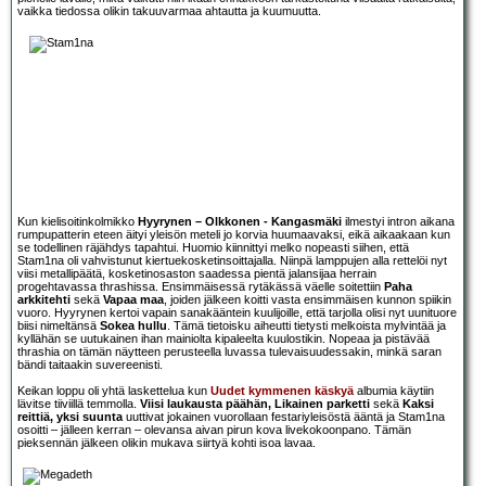
vaikka tiedossa olikin takuuvarmaa ahtautta ja kuumuutta.
Kun kielisoitinkolmikko
Hyyrynen – Olkkonen - Kangasmäki
ilmestyi intron aikana
rumpupatterin eteen äityi yleisön meteli jo korvia huumaavaksi, eikä aikaakaan kun
se todellinen räjähdys tapahtui. Huomio kiinnittyi melko nopeasti siihen, että
Stam1na oli vahvistunut kiertuekosketinsoittajalla. Niinpä lamppujen alla rettelöi nyt
viisi metallipäätä, kosketinosaston saadessa pientä jalansijaa herrain
progehtavassa thrashissa. Ensimmäisessä rytäkässä väelle soitettiin
Paha
arkkitehti
sekä
Vapaa maa
, joiden jälkeen koitti vasta ensimmäisen kunnon spiikin
vuoro. Hyyrynen kertoi vapain sanakääntein kuulijoille, että tarjolla olisi nyt uunituore
biisi nimeltänsä
Sokea hullu
. Tämä tietoisku aiheutti tietysti melkoista mylvintää ja
kyllähän se uutukainen ihan mainiolta kipaleelta kuulostikin. Nopeaa ja pistävää
thrashia on tämän näytteen perusteella luvassa tulevaisuudessakin, minkä saran
bändi taitaakin suvereenisti.
Keikan loppu oli yhtä laskettelua kun
Uudet kymmenen käskyä
albumia käytiin
lävitse tiiviillä temmolla.
Viisi laukausta päähän, Likainen parketti
sekä
Kaksi
reittiä, yksi suunta
uuttivat jokainen vuorollaan festariyleisöstä ääntä ja Stam1na
osoitti – jälleen kerran – olevansa aivan pirun kova livekokoonpano. Tämän
pieksennän jälkeen olikin mukava siirtyä kohti isoa lavaa.