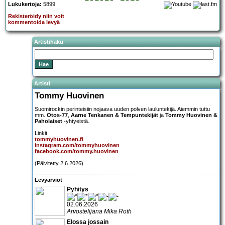
Lukukertoja:
5899
Rekisteröidy niin voit
kommentoida levyä
Artistihaku
Artisti
Tommy Huovinen
Suomirockin perinteisiin nojaava uuden polven lauluntekijä. Aiemmin tuttu
mm.
Otos-77
,
Aarne Tenkanen & Tempuntekijät
ja
Tommy Huovinen &
Paholaiset
-yhtyeistä.
Linkit:
tommyhuovinen.fi
instagram.com/tommyhuovinen
facebook.com/tommy.huovinen
(Päivitetty 2.6.2026)
Levyarviot
Pyhitys
02.06.2026
Arvostelijana Mika Roth
Elossa jossain