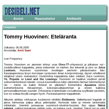
Arviot
Haastattelut
Artikkelit
Levyarvio
Tommy Huovinen: Eteläranta
Julkaistu: 06.06.2005
Arvostelija:
Antti Saari
Low Frequency
Tommy Huovinen on aiemmin tehnyt uraa
Otos-77
–yhtyeessä ja julkaisee nyt
soololevyllisen kappaleita, joista seitsemän on miehen itse tekemiä ja yksi on
Juice
Leskisen
, Huovisen suurimman innoittajan aiemmin julkaisematon biisi.
Kansipapereissa levyn kerrotaan syntyneen ilman kompromisseja, täysin rehellisesti
tekijänsä vision mukaiseksi. Useimmista kappaleista tulee mieleen Juice Leskinen,
Yö
,
Popeda
tai
Leevi and the Leavings
. Huovinen on haalinut studioon peräti
seitsemänhenkisen bändin. Levyä kuunnellessa tulee väkisinkin hieman hämmentynyt
olo – minne ne kaikki ihmiset on piilotettu? Esimerkiksi
Apulanta
tekee
kolmehenkisenä rikkaamman, kokonaisvaltaisemman ja ennen kaikkea
persoonallisemman soundin. Orkesteria ei tietenkään voi kaikesta syyllistää varsinkin,
kun se soittaa levyllä sangen hyvin. Pureutukaamme kappaleisiin.
Albumin aloittaa rokkaavan kuuloisesti nimibiisi
Eteläranta
. Valitettavasti kappale ei
jaksa kiinnostaa paljoa alkua pidempään. Kertosäe tulee ja menee tarttumatta
mihinkään. Jotenkin junnaavaa suomirock-iskelmä-fuusiota. Sen sijaan
Näinä
päivinä
, vaikkei tarjoakaan mitään uutta, on toimiva rock- iskelmä. Teksti nyt on mitä