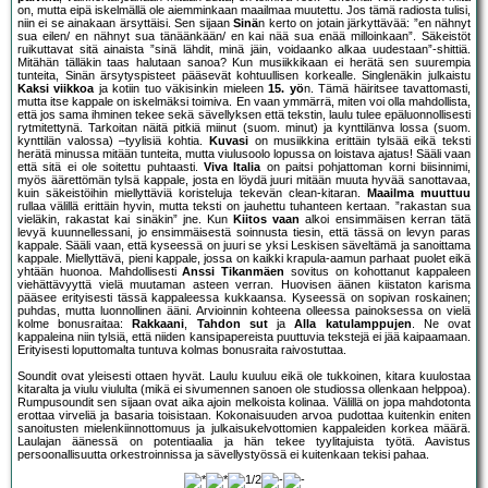
on, mutta eipä iskelmällä ole aiemminkaan maailmaa muutettu. Jos tämä radiosta tulisi,
niin ei se ainakaan ärsyttäisi. Sen sijaan
Sinä
n kerto on jotain järkyttävää: ”en nähnyt
sua eilen/ en nähnyt sua tänäänkään/ en kai nää sua enää milloinkaan”. Säkeistöt
ruikuttavat sitä ainaista ”sinä lähdit, minä jäin, voidaanko alkaa uudestaan”-shittiä.
Mitähän tälläkin taas halutaan sanoa? Kun musiikkikaan ei herätä sen suurempia
tunteita, Sinän ärsytyspisteet pääsevät kohtuullisen korkealle. Singlenäkin julkaistu
Kaksi viikkoa
ja kotiin tuo väkisinkin mieleen
15. yö
n. Tämä häiritsee tavattomasti,
mutta itse kappale on iskelmäksi toimiva. En vaan ymmärrä, miten voi olla mahdollista,
että jos sama ihminen tekee sekä sävellyksen että tekstin, laulu tulee epäluonnollisesti
rytmitettynä. Tarkoitan näitä pitkiä miinut (suom. minut) ja kynttilänva lossa (suom.
kynttilän valossa) –tyylisiä kohtia.
Kuvasi
on musiikkina erittäin tylsää eikä teksti
herätä minussa mitään tunteita, mutta viulusoolo lopussa on loistava ajatus! Sääli vaan
että sitä ei ole soitettu puhtaasti.
Viva Italia
on paitsi pohjattoman korni biisinnimi,
myös äärettömän tylsä kappale, josta en löydä juuri mitään muuta hyvää sanottavaa,
kuin säkeistöihin miellyttäviä koristeluja tekevän clean-kitaran.
Maailma muuttuu
rullaa välillä erittäin hyvin, mutta teksti on jauhettu tuhanteen kertaan. ”rakastan sua
vieläkin, rakastat kai sinäkin” jne. Kun
Kiitos vaan
alkoi ensimmäisen kerran tätä
levyä kuunnellessani, jo ensimmäisestä soinnusta tiesin, että tässä on levyn paras
kappale. Sääli vaan, että kyseessä on juuri se yksi Leskisen säveltämä ja sanoittama
kappale. Miellyttävä, pieni kappale, jossa on kaikki krapula-aamun parhaat puolet eikä
yhtään huonoa. Mahdollisesti
Anssi Tikanmäen
sovitus on kohottanut kappaleen
viehättävyyttä vielä muutaman asteen verran. Huovisen äänen kiistaton karisma
pääsee erityisesti tässä kappaleessa kukkaansa. Kyseessä on sopivan roskainen;
puhdas, mutta luonnollinen ääni. Arvioinnin kohteena olleessa painoksessa on vielä
kolme bonusraitaa:
Rakkaani
,
Tahdon sut
ja
Alla katulamppujen
. Ne ovat
kappaleina niin tylsiä, että niiden kansipapereista puuttuvia tekstejä ei jää kaipaamaan.
Erityisesti loputtomalta tuntuva kolmas bonusraita raivostuttaa.
Soundit ovat yleisesti ottaen hyvät. Laulu kuuluu eikä ole tukkoinen, kitara kuulostaa
kitaralta ja viulu viululta (mikä ei sivumennen sanoen ole studiossa ollenkaan helppoa).
Rumpusoundit sen sijaan ovat aika ajoin melkoista kolinaa. Välillä on jopa mahdotonta
erottaa virveliä ja basaria toisistaan. Kokonaisuuden arvoa pudottaa kuitenkin eniten
sanoitusten mielenkiinnottomuus ja julkaisukelvottomien kappaleiden korkea määrä.
Laulajan äänessä on potentiaalia ja hän tekee tyylitajuista työtä. Aavistus
persoonallisuutta orkestroinnissa ja sävellystyössä ei kuitenkaan tekisi pahaa.