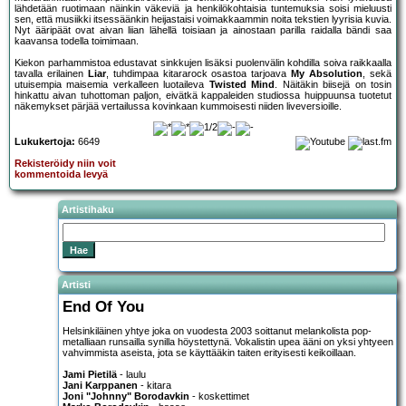
lähdetään ruotimaan näinkin väkeviä ja henkilökohtaisia tuntemuksia soisi mieluusti
sen, että musiikki itsessäänkin heijastaisi voimakkaammin noita tekstien lyyrisia kuvia.
Nyt ääripäät ovat aivan liian lähellä toisiaan ja ainostaan parilla raidalla bändi saa
kaavansa todella toimimaan.
Kiekon parhammistoa edustavat sinkkujen lisäksi puolenvälin kohdilla soiva raikkaalla
tavalla erilainen
Liar
, tuhdimpaa kitararock osastoa tarjoava
My Absolution
, sekä
utuisempia maisemia verkalleen luotaileva
Twisted Mind
. Näitäkin biisejä on tosin
hinkattu aivan tuhottoman paljon, eivätkä kappaleiden studiossa huippuunsa tuotetut
näkemykset pärjää vertailussa kovinkaan kummoisesti niiden liveversioille.
Lukukertoja:
6649
Rekisteröidy niin voit
kommentoida levyä
Artistihaku
Artisti
End Of You
Helsinkiläinen yhtye joka on vuodesta 2003 soittanut melankolista pop-
metalliaan runsailla synilla höystettynä. Vokalistin upea ääni on yksi yhtyeen
vahvimmista aseista, jota se käyttääkin taiten erityisesti keikoillaan.
Jami Pietilä
- laulu
Jani Karppanen
- kitara
Joni "Johnny" Borodavkin
- koskettimet