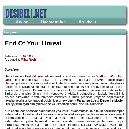
Arviot
Haastattelut
Artikkelit
Levyarvio
End Of You: Unreal
Julkaistu: 05.04.2006
Arvostelija:
Mika Roth
Spinefarm
Helsinkiläinen
End Of You
julkaisi melko tarkkaan vuosi sitten
Walking With No
One
promo/demonsa, joka toi yhtyeelle muassaan levytys-sopimuksen.
Debyyttipitkäsoittoa saatiin odottaa kuitenkin vielä vuoden päivät, mitä odotellessa
orkesteri on lykännyt ulos kaksi sinkkua. Demon mukaisesti nimetty ensisinkku ja sitä
seurannut
Upside Down
saivat kumpainenkin vuorollaan mukavasti radiosoittoa.
Sinkuroista ensimmäinen niitti menestystä vieläpä suhteellisen laajalla kentällä ja
pitkällä aikavälillä. Nämä näytteet esittelivät suurelle yleisölle yhtyeen popahtavalla
tavalla metallista konegoottirockia, jota on ryyditetty
Paradise Lost / Depeche Mode /
HIM
tyylisillä synkeillä lyriikoilla sekä viimeisen päälle hiotuilla soundeilla.
Kun odotukset pääsivät nousemaan yhä vain korkeammalle on sitäkin harmillisempaa
todeta, että Unreal ei yllä kokonaisuutena lähellekään parhaiden osien – ja erityisesti
sinkkuraitojensa – tasoa. End Of You tuntuu toki oivaltaneen ne kovimmat
vahvuutensa, jotka lepäävät pääosin metallin, koneosaston ja tarttuvan popin
tuoreessa yhdistelyssä, mutta silti liian monella raidalla tyydytään vain joko
mukarankkaan kompromissirockiin tai semikevyeen tunnelmointiin. Kun lyriikoissa