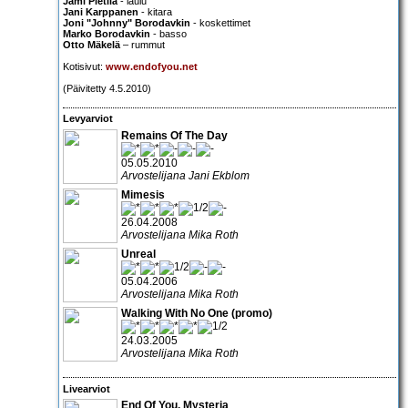
Jami Pietilä
- laulu
Jani Karppanen
- kitara
Joni "Johnny" Borodavkin
- koskettimet
Marko Borodavkin
- basso
Otto Mäkelä
– rummut
Kotisivut:
www.endofyou.net
(Päivitetty 4.5.2010)
Levyarviot
Remains Of The Day
05.05.2010
Arvostelijana Jani Ekblom
Mimesis
26.04.2008
Arvostelijana Mika Roth
Unreal
05.04.2006
Arvostelijana Mika Roth
Walking With No One (promo)
24.03.2005
Arvostelijana Mika Roth
Livearviot
End Of You, Mysteria