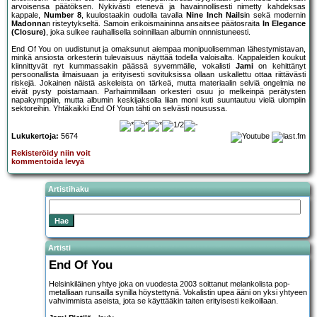
arvoisensa päätöksen. Nykivästi etenevä ja havainnollisesti nimetty kahdeksas
kappale,
Number 8
, kuulostaakin oudolla tavalla
Nine Inch Nails
in sekä modernin
Madonna
n risteytykseltä. Samoin erikoismaininna ansaitsee päätosraita
In Elegance
(Closure)
, joka sulkee rauhallisella soinnillaan albumin onnnistuneesti.
End Of You on uudistunut ja omaksunut aiempaa monipuolisemman lähestymistavan,
minkä ansiosta orkesterin tulevaisuus näyttää todella valoisalta. Kappaleiden koukut
kiinnittyvät nyt kummassakin päässä syvemmälle, vokalisti
Jami
on kehittänyt
persoonallista ilmaisuaan ja erityisesti sovituksissa ollaan uskallettu ottaa riittävästi
riskejä. Jokainen näistä askeleista on tärkeä, mutta materiaalin selviä ongelmia ne
eivät pysty poistamaan. Parhaimmillaan orkesteri osuu jo melkeinpä perätysten
napakymppiin, mutta albumin keskijaksolla liian moni kuti suuntautuu vielä ulompiin
sektoreihin. Yhtäkaikki End Of Youn tähti on selvästi nousussa.
Lukukertoja:
5674
Rekisteröidy niin voit
kommentoida levyä
Artistihaku
Artisti
End Of You
Helsinkiläinen yhtye joka on vuodesta 2003 soittanut melankolista pop-
metalliaan runsailla synilla höystettynä. Vokalistin upea ääni on yksi yhtyeen
vahvimmista aseista, jota se käyttääkin taiten erityisesti keikoillaan.