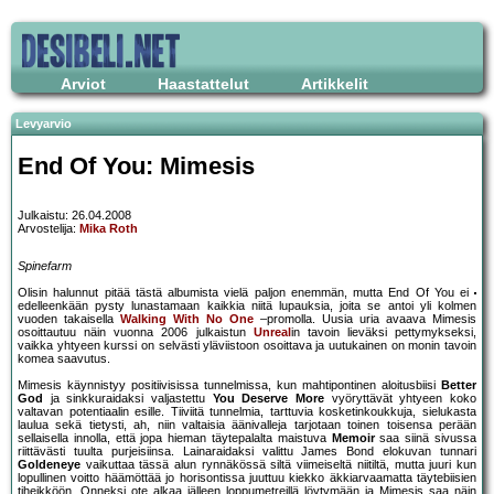
Arviot
Haastattelut
Artikkelit
Levyarvio
End Of You: Mimesis
Julkaistu: 26.04.2008
Arvostelija:
Mika Roth
Spinefarm
Olisin halunnut pitää tästä albumista vielä paljon enemmän, mutta End Of You ei
edelleenkään pysty lunastamaan kaikkia niitä lupauksia, joita se antoi yli kolmen
vuoden takaisella
Walking With No One
–promolla. Uusia uria avaava Mimesis
osoittautuu näin vuonna 2006 julkaistun
Unreal
in tavoin lieväksi pettymykseksi,
vaikka yhtyeen kurssi on selvästi yläviistoon osoittava ja uutukainen on monin tavoin
komea saavutus.
Mimesis käynnistyy positiivisissa tunnelmissa, kun mahtipontinen aloitusbiisi
Better
God
ja sinkkuraidaksi valjastettu
You Deserve More
vyöryttävät yhtyeen koko
valtavan potentiaalin esille. Tiiviitä tunnelmia, tarttuvia kosketinkoukkuja, sielukasta
laulua sekä tietysti, ah, niin valtaisia äänivalleja tarjotaan toinen toisensa perään
sellaisella innolla, että jopa hieman täytepalalta maistuva
Memoir
saa siinä sivussa
riittävästi tuulta purjeisiinsa. Lainaraidaksi valittu James Bond elokuvan tunnari
Goldeneye
vaikuttaa tässä alun rynnäkössä siltä viimeiseltä niitiltä, mutta juuri kun
lopullinen voitto häämöttää jo horisontissa juuttuu kiekko äkkiarvaamatta täytebiisien
tiheikköön. Onneksi ote alkaa jälleen loppumetreillä löytymään ja Mimesis saa näin