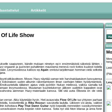
aastattelut
Artikkelit
Arti
 Of Life Show
Artis
Mo
Mene
heng
mitukselle saapuneen, bändin mukaan nimetyn ep:n ensimmäisistä säkeistä lähtien.
jazz-orgaanin ja juurevien puhaltimien maustama menevä rock-keitos kuulosti todella
Link
tisestään. Levymuodossa kakkos-ep
Again
onnistui tarjoilemaan homman vielä selkeitä
ajana.
(Päi
yytti-pitkäsoittoon. Moses Hazy näyttää saman tein harvinaislaatuisen luovuutensa
tävät kokonaisen uuden albumin rakentamiseen ilman vanhojen hittien hyödyntämistä.
Levy
Ensikuuntelulla tällainen ajatus vielä pyörikin hiukan mielessä, vaikka samalla tuli
lostamaan levymuodossa. Muutaman kuuntelukerran jälkeen uudetkin kappaleet ovat
savahvoina aiemman Hazy-materiaalin kanssa. Silti sitä uutta Elbowta en ole vielä
an verran. Aika käytetään hyvin. Heti avausraita
Flow Of Life
tuo yhtyeen parhaat
tiolla, koskettimilla ja
Riku Rousu
n savuisella laululla. Liikkeen voi aistia, vaikkei
oihin kehottava
Play That Damn Guitar
nykii kepeällä menneiden vuosikymmenien
ä suoraviivaisen mutta kepeän rokin kanssa. Soita nyt sitä hiton kitaraa ja anna fonin