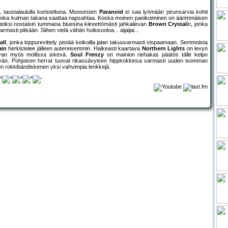
, taustalaululla koristeltuna. Moosesten
Paranoid
ei saa lyömään pirunsarvia kohti
 joka kulman takana saattaa napsahtaa. Koska moinen panikoiminen on äärimmäisen
eiksi nostaisin tummana bluesina kiireettömästi jahkailevan
Brown Crystal
in, jonka
asti pitkään. Siihen vielä vähän huilusooloa... aijaijai...
all
, jonka loppurevittely pistää keikoilla jalan takuuvarmasti vispaamaan. Semmoista
ain
herkistelee jälleen autereisemmin. Haikeasti kaartava
Northern Lights
on levyn
levan myös mollissa iskevä.
Soul Frenzy
on mainion riehakas päätös tälle kelpo
tävän. Pohjoisen herrat tuovat rikassävyisen hippirokkinsa varmasti uuden isomman
luvun rokkibändiskenen yksi vahvimpia lenkkejä.