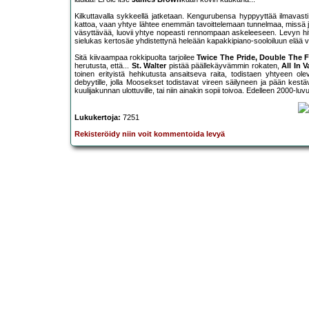
Kilkuttavalla sykkeellä jatketaan. Kengurubensa hyppyyttää ilmavasti
kattoa, vaan yhtye lähtee enemmän tavoittelemaan tunnelmaa, missä
väsyttävää, luovii yhtye nopeasti rennompaan askeleeseen. Levyn hit
sielukas kertosäe yhdistettynä heleään kapakkipiano-sooloiluun elää varm
Sitä kiivaampaa rokkipuolta tarjoilee
Twice The Pride, Double The F
herutusta, että...
St. Walter
pistää päällekäyvämmin rokaten,
All In V
toinen erityistä hehkutusta ansaitseva raita, todistaen yhtyeen o
debyytille, jolla Moosekset todistavat vireen säilyneen ja pään kes
kuulijakunnan ulottuville, tai niin ainakin sopii toivoa. Edelleen 2000-
Lukukertoja:
7251
Rekisteröidy niin voit kommentoida levyä