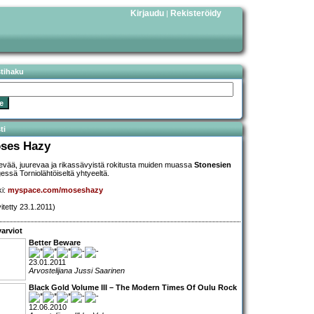
Kirjaudu
Rekisteröidy
|
stihaku
ti
ses Hazy
vää, juurevaa ja rikassävyistä rokitusta muiden muassa
Stonesien
essä Torniolähtöiseltä yhtyeeltä.
ki:
myspace.com/moseshazy
vitetty 23.1.2011)
arviot
Better Beware
23.01.2011
Arvostelijana Jussi Saarinen
Black Gold Volume III – The Modern Times Of Oulu Rock
12.06.2010