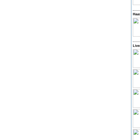
Haas
Live