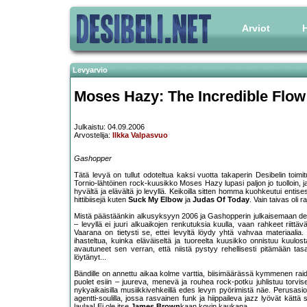
Arviot
H
Levyarvio
Moses Hazy: The Incredible Flow
Julkaistu: 04.09.2006
Arvostelija:
Ilkka Valpasvuo
Gashopper
Tätä levyä on tullut odoteltua kaksi vuotta takaperin Desibelin toi
Tornio-lähtöinen rock-kuusikko Moses Hazy lupasi paljon jo tuolloin, 
hyvältä ja elävältä jo levyllä. Keikoilla sitten homma kuohkeutui en
hittibiisejä kuten
Suck My Elbow
ja
Judas Of Today
. Vain taivas oli r
Mistä päästäänkin alkusyksyyn 2006 ja Gashopperin julkaisemaan deb
– levyllä ei juuri alkuaikojen renkutuksia kuulla, vaan rahkeet riit
Vaarana on tietysti se, ettei levyltä löydy yhtä vahvaa materiaalia. 
ihasteltua, kuinka eläväiseltä ja tuoreelta kuusikko onnistuu kuu
avautuneet sen verran, että niistä pystyy rehellisesti pitämään ta
löytänyt...
Bändille on annettu aikaa kolme varttia, biisimäärässä kymmenen raid
puolet esiin – juureva, menevä ja rouhea rock-potku juhlistuu torvisek
nykyaikaisilla musiikkivehkeillä edes levyn pyörimistä näe. Perusasi
agentti-soulilla, jossa rasvainen funk ja hiippaileva jazz lyövät kätt
laulaa! Ei ole itse
James Brown
kaan kovin kaukana...