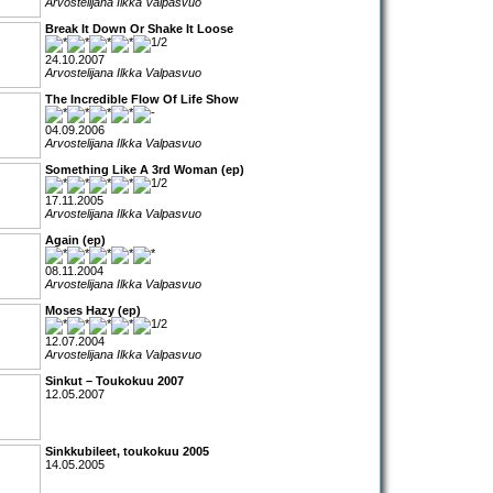
Arvostelijana Ilkka Valpasvuo
Break It Down Or Shake It Loose
24.10.2007
Arvostelijana Ilkka Valpasvuo
The Incredible Flow Of Life Show
04.09.2006
Arvostelijana Ilkka Valpasvuo
Something Like A 3rd Woman (ep)
17.11.2005
Arvostelijana Ilkka Valpasvuo
Again (ep)
08.11.2004
Arvostelijana Ilkka Valpasvuo
Moses Hazy (ep)
12.07.2004
Arvostelijana Ilkka Valpasvuo
Sinkut – Toukokuu 2007
12.05.2007
Sinkkubileet, toukokuu 2005
14.05.2005