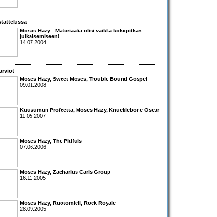
tattelussa
Moses Hazy
- Materiaalia olisi vaikka kokopitkän
julkaisemiseen!
14.07.2004
arviot
Moses Hazy, Sweet Moses, Trouble Bound Gospel
09.01.2008
Kuusumun Profeetta
,
Moses Hazy
,
Knucklebone Oscar
11.05.2007
Moses Hazy
,
The Pitifuls
07.06.2006
Moses Hazy
,
Zacharius Carls Group
16.11.2005
Moses Hazy
,
Ruotomieli
,
Rock Royale
28.09.2005