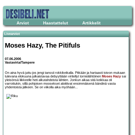
Arviot
Haastattelut
Artikkelit
Livearviot
Moses Hazy
,
The Pitifuls
07.06.2006
Vastavirta/Tampere
On aina hyvä juttu jos jengi tanssii rokkikeikalla. Pitkään ja hartaasti toivon mukaan
tulevana elokuuna julkaistavaa debyyttiään viritellyt torniolähtöinen
Moses Hazy
sai
yleisönsä liikkeelle heti alkutahdeista lähtien. Jonkun aikaa sitä keikkaa oli
varrottukin, sillä pohjoisen moosekset aloittivat ensimmäisenä bändinä vasta
yhdentoista jälkeen. Se on viikolla aika myöhään...