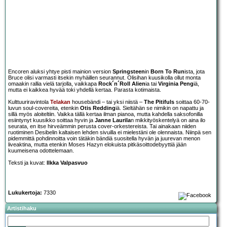
Encoren aluksi yhtye pisti mainion version
Springsteen
in
Born To Run
ista, jota
Bruce olisi varmasti itsekin myhäillen seurannut. Olisihan kuusikolla ollut monta
omaakin rallia vielä tarjolla, vaikkapa
Rock´n´Roll Alien
ia tai
Virginia Peng
iä,
mutta ei kaikkea hyvää toki yhdellä kertaa. Parasta kotimaista.
Kulttuuriravintola
Telakan
housebändi – tai yksi niistä –
The Pitifuls
soittaa 60-70-
luvun soul-covereita, etenkin
Otis Redding
iä. Sieltähän se nimikin on napattu ja
sillä myös aloiteltiin. Vaikka tällä kertaa ilman pianoa, mutta kahdella saksofonilla
esiintynyt kuusikko soittaa hyvin ja
Janne Laurila
n mikkityöskentelyä on aina ilo
seurata, en itse hirveämmin perusta cover-orkestereista. Tai ainakaan niiden
ruotiminen Desibelin kaltaisen lehden sivuilla ei mielestäni ole olennaista. Niinpä sen
pidemmittä pohdinnoitta voin tätäkin bändiä suositella hyvän ja juurevan menon
liveaktina, mutta etenkin Moses Hazyn elokuista pitkäsoittodebyyttiä jään
kuumeisena odottelemaan.
Teksti ja kuvat:
Ilkka Valpasvuo
Lukukertoja:
7330
Artistihaku