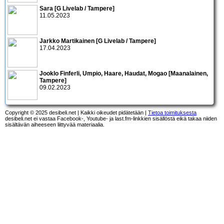
Sara [G Livelab / Tampere]
11.05.2023
Jarkko Martikainen [G Livelab / Tampere]
17.04.2023
Jooklo Finferli, Umpio, Haare, Haudat, Mogao [Maanalainen,
Tampere]
09.02.2023
Copyright © 2025 desibeli.net | Kaikki oikeudet pidätetään |
Tietoa toimituksesta
desibeli.net ei vastaa Facebook-, Youtube- ja last.fm-linkkien sisällöstä eikä takaa niiden
sisältävän aiheeseen liittyvää materiaalia.