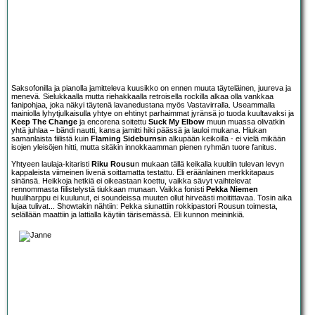
Saksofonilla ja pianolla jamitteleva kuusikko on ennen muuta täyteläinen, juureva ja
menevä. Sielukkaalla mutta riehakkaalla retroisella rockilla alkaa olla vankkaa
fanipohjaa, joka näkyi täytenä lavanedustana myös Vastavirralla. Useammalla
mainiolla lyhytjulkaisulla yhtye on ehtinyt parhaimmat jyränsä jo tuoda kuultavaksi ja
Keep The Change
ja encorena soitettu
Suck My Elbow
muun muassa olivatkin
yhtä juhlaa – bändi nautti, kansa jamitti hiki päässä ja lauloi mukana. Hiukan
samanlaista fiilistä kuin
Flaming Sideburns
in alkupään keikoilla - ei vielä mikään
isojen yleisöjen hitti, mutta sitäkin innokkaamman pienen ryhmän tuore fanitus.
Yhtyeen laulaja-kitaristi
Riku Rousu
n mukaan tällä keikalla kuultiin tulevan levyn
kappaleista viimeinen livenä soittamatta testattu. Eli eräänlainen merkkitapaus
sinänsä. Heikkoja hetkiä ei oikeastaan koettu, vaikka sävyt vaihtelevat
rennommasta fiilistelystä tiukkaan munaan. Vaikka fonisti
Pekka Niemen
huuliharppu ei kuulunut, ei soundeissa muuten ollut hirveästi moitittavaa. Tosin aika
lujaa tulivat... Showtakin nähtiin: Pekka siunattiin rokkipastori Rousun toimesta,
selällään maattiin ja lattialla käytiin tärisemässä. Eli kunnon meininkiä.