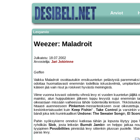
Arviot
H
Levyarvio
Weezer: Maladroit
Julkaistu: 18.07.2002
Arvostelija:
Jari Jokirinne
Geffen
Vaikka Maladroit osoittautuikin ensikuuntelun pelästystä paremmaksi 
odottaa huomattavasti enemmän todellisia iskusävelmiä, umpitarttu
käteen jää vain risut ja roiskeet hyvästä meiningistä.
Viime vuonna kovasti odotettu vihreä levy ei vuoden kuuntelun jäljil
mainitsi, alun huippubiisien jälkeen loppu levystä sujui enemmän 
oikeastaan missään vaiheessa lähde todenteolla lentoon. Ykkösluoka
hitaasti auenneeseen
Pinkerton
-mestariteokseen ovat oikeutettuja
keskinkertaisuudet kuin
Keep Fishin’
,
Take Control
ja varsinkin 
bändi joka teki kuninkaalliset
Undone: The Sweater Song
in,
El Scor
Pahin syöksykierre onneksi katkeaa tähän ja lopusta löytyy jopa W
ryhdikäs
Slob
, josta letkeän
Burndt Jamb
in on helppo jatkaa no
tyyppinen
Possibilities
pinnistää levy sittenkin plussan puolelle. Mai
paras levy.