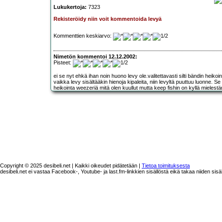
Lukukertoja:
7323
Rekisteröidy niin voit kommentoida levyä
Kommenttien keskiarvo:
Nimetön kommentoi 12.12.2002:
Pisteet:
ei se nyt ehkä ihan noin huono levy ole.valitettavasti silti bändin heiko
vaikka levy sisältääkin hienoja kipaleita, niin levyltä puuttuu luonne. 
heikointa weezeriä mitä olen kuullut mutta keep fishin on kyllä mielestän
Copyright © 2025 desibeli.net | Kaikki oikeudet pidätetään |
Tietoa toimituksesta
desibeli.net ei vastaa Facebook-, Youtube- ja last.fm-linkkien sisällöstä eikä takaa niiden sisä