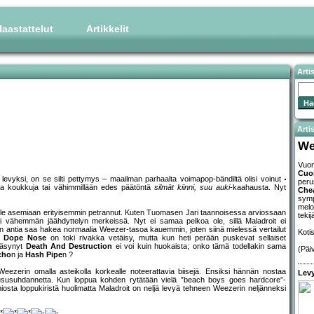
aastattelut
Artikkelit
Arti
Artis
We
Vuon
Cu
levyksi, on se silti pettymys – maailman parhaalta voimapop-bändiltä olisi voinut
peru
via koukkuja tai vähimmillään edes päätöntä
silmät kiinni, suu auki
-kaahausta. Nyt
Chea
symp
melo
tä ole asemiaan erityisemmin petrannut. Kuten Tuomasen Jari taannoisessa arviossaan
tekij
tai vähemmän jäähdyttelyn merkeissä. Nyt ei samaa pelkoa ole, sillä Maladroit ei
n antia saa hakea normaalia Weezer-tasoa kauemmin, joten siinä mielessä vertailut
Koti
.
Dope Nose
on toki rivakka vetäisy, mutta kun heti perään puskevat sellaiset
väsynyt
Death And Destruction
ei voi kuin huokaista; onko tämä todellakin sama
(Päi
cho
n ja
Hash Pipe
n ?
eezerin omalla asteikolla korkealle noteerattavia biisejä. Ensiksi hännän nostaa
Levy
ususuhdannetta. Kun loppua kohden rytätään vielä ”beach boys goes hardcore”-
niosta loppukiristä huolimatta Maladroit on neljä levyä tehneen Weezerin neljänneksi