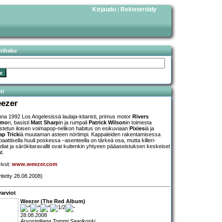
Kirjaudu
Rekisteröidy
|
stihaku
ti
ezer
na 1992 Los Angelesissä laulaja-kitaristi, primus motor
Rivers
omo
n, basisti
Matt Sharp
in ja rumpali
Patrick Wilson
in toimesta
stetun iloisen voimapop-nelikon habitus on esikuviaan
Pixies
iä ja
p Trick
iä muutaman asteen nörtimpi. Kappaleiden rakentamisessa
aattisella huuli poskessa –asenteella on tärkeä osa, mutta killeri-
diat ja särökitaravallit ovat kuitenkin yhtyeen pääaseistuksen keskeiset
ät.
sivut:
www.weezer.com
vitetty 28.08.2008)
arviot
Weezer (The Red Album)
28.08.2008
Arvostelijana Tommi Saarikoski