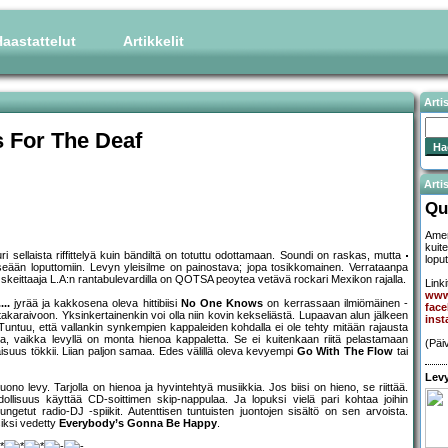
aastattelut
Artikkelit
Arti
 For The Deaf
Artis
Qu
Amer
kuite
uuri sellaista riffittelyä kuin bändiltä on totuttu odottamaan. Soundi on raskas, mutta
loput
 itseään loputtomiin. Levyn yleisilme on painostava; jopa tosikkomainen. Verrataanpa
keittaaja L.A:n rantabulevardilla on QOTSA peoytea vetävä rockari Mexikon rajalla.
Linki
www
..
jyrää ja kakkosena oleva hittibiisi
No One Knows
on kerrassaan ilmiömäinen -
fac
takaraivoon. Yksinkertainenkin voi olla niin kovin kekseliästä. Lupaavan alun jälkeen
ins
Tuntuu, että vallankin synkempien kappaleiden kohdalla ei ole tehty mitään rajausta
ta, vaikka levyllä on monta hienoa kappaletta. Se ei kuitenkaan riitä pelastamaan
(Päi
isuus tökkii. Liian paljon samaa. Edes välillä oleva kevyempi
Go With The Flow
tai
Levy
o levy. Tarjolla on hienoa ja hyvintehtyä musiikkia. Jos biisi on hieno, se riittää.
ollisuus käyttää CD-soittimen skip-nappulaa. Ja lopuksi vielä pari kohtaa joihin
ngetut radio-DJ -spiikit. Autenttisen tuntuisten juontojen sisältö on sen arvoista.
siksi vedetty
Everybody’s Gonna Be Happy
.