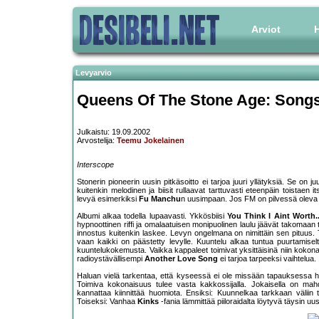
Arviot
H
Levyarvio
Queens Of The Stone Age: Songs
Julkaistu: 19.09.2002
Arvostelija:
Teemu Jokelainen
Interscope
Stonerin pioneerin uusin pitkäsoitto ei tarjoa juuri yllätyksiä. Se on j
kuitenkin melodinen ja biisit rullaavat tarttuvasti eteenpäin toistaen
levyä esimerkiksi
Fu Manchu
n uusimpaan. Jos FM on pilvessä oleva s
Albumi alkaa todella lupaavasti. Ykkösbiisi
You Think I Aint Worth...
hypnoottinen riffi ja omalaatuisen monipuolinen laulu jäävät takomaan 
innostus kuitenkin laskee. Levyn ongelmana on nimittäin sen pituus. 
vaan kaikki on päästetty levylle. Kuuntelu alkaa tuntua puurtamisel
kuuntelukokemusta. Vaikka kappaleet toimivat yksittäisinä niin kokona
radioystävällisempi
Another Love Song
ei tarjoa tarpeeksi vaihtelua.
Haluan vielä tarkentaa, että kyseessä ei ole missään tapauksessa huon
Toimiva kokonaisuus tulee vasta kakkossijalla. Jokaisella on mahd
kannattaa kiinnittää huomiota. Ensiksi: Kuunnelkaa tarkkaan väliin tu
Toiseksi: Vanhaa
Kinks
-fania lämmittää piiloraidalta löytyvä täysin uu