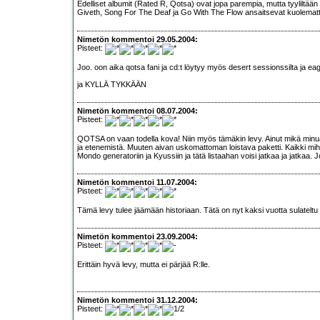
Edelliset albumit (Rated R, Qotsa) ovat jopa parempia, mutta tyyliltään hy
Giveth, Song For The Deaf ja Go With The Flow ansaitsevat kuolemattom
Nimetön kommentoi 29.05.2004:
Pisteet:
Joo. oon aika qotsa fani ja cd:t löytyy myös desert sessionssilta ja eag
ja KYLLÄ TYKKÄÄN
Nimetön kommentoi 08.07.2004:
Pisteet:
QOTSA on vaan todella kova! Niin myös tämäkin levy. Ainut mikä minua i
ja etenemistä. Muuten aivan uskomattoman loistava paketti. Kaikki mi
Mondo generatoriin ja Kyussiin ja tätä listaahan voisi jatkaa ja jatkaa
Nimetön kommentoi 11.07.2004:
Pisteet:
Tämä levy tulee jäämään historiaan. Tätä on nyt kaksi vuotta sulateltu
Nimetön kommentoi 23.09.2004:
Pisteet:
Erittäin hyvä levy, mutta ei pärjää R:lle.
Nimetön kommentoi 31.12.2004:
Pisteet: