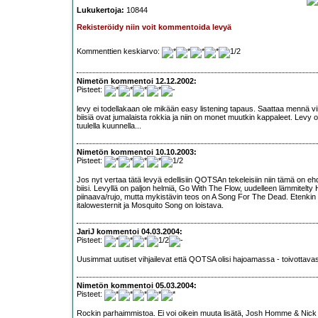
Lukukertoja:
10844
Rekisteröidy niin voit kommentoida levyä
Kommenttien keskiarvo:
Nimetön kommentoi 12.12.2002:
Pisteet:
levy ei todellakaan ole mikään easy listening tapaus. Saattaa mennä vii
biisiä ovat jumalaista rokkia ja niin on monet muutkin kappaleet. Levy o
tuulella kuunnella...
Nimetön kommentoi 10.10.2003:
Pisteet:
Jos nyt vertaa tätä levyä edellisiin QOTSAn tekeleisiin niin tämä on
biisi. Levyllä on paljon helmiä, Go With The Flow, uudelleen lämmitelty 
piinaava/rujo, mutta mykistävin teos on A Song For The Dead. Etenkin
italowesternit ja Mosquito Song on loistava.
JariJ kommentoi 04.03.2004:
Pisteet:
Uusimmat uutiset vihjailevat että QOTSA olisi hajoamassa - toivottavast
Nimetön kommentoi 05.03.2004:
Pisteet:
Rockin parhaimmistoa. Ei voi oikein muuta lisätä, Josh Homme & Nick Ol