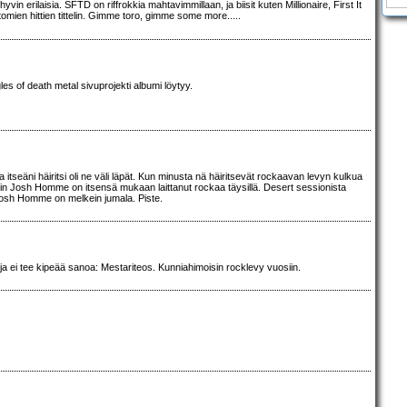
vin erilaisia. SFTD on riffrokkia mahtavimmillaan, ja biisit kuten Millionaire, First It
ien hittien tittelin. Gimme toro, gimme some more.....
les of death metal sivuprojekti albumi löytyy.
tseäni häiritsi oli ne väli läpät. Kun minusta nä häiritsevät rockaavan levyn kulkua
hin Josh Homme on itsensä mukaan laittanut rockaa täysillä. Desert sessionista
. Josh Homme on melkein jumala. Piste.
 ja ei tee kipeää sanoa: Mestariteos. Kunniahimoisin rocklevy vuosiin.