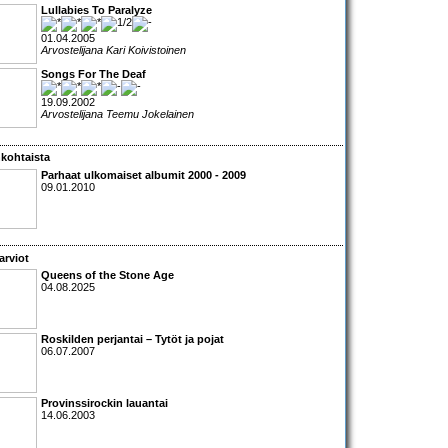
Lullabies To Paralyze
01.04.2005
Arvostelijana Kari Koivistoinen
Songs For The Deaf
19.09.2002
Arvostelijana Teemu Jokelainen
kohtaista
Parhaat ulkomaiset albumit 2000 - 2009
09.01.2010
arviot
Queens of the Stone Age
04.08.2025
Roskilden perjantai – Tytöt ja pojat
06.07.2007
Provinssirockin lauantai
14.06.2003