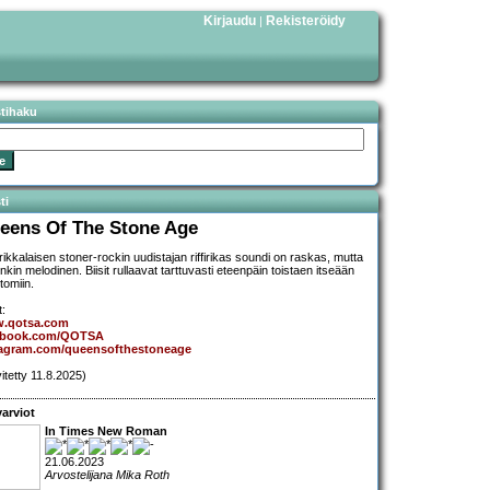
Kirjaudu
Rekisteröidy
|
stihaku
ti
eens Of The Stone Age
ikkalaisen stoner-rockin uudistajan riffirikas soundi on raskas, mutta
nkin melodinen. Biisit rullaavat tarttuvasti eteenpäin toistaen itseään
tomiin.
t:
.qotsa.com
ebook.com/QOTSA
tagram.com/queensofthestoneage
vitetty 11.8.2025)
arviot
In Times New Roman
21.06.2023
Arvostelijana Mika Roth