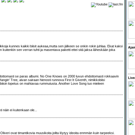
kkoja kunnes kaikki biisit aukeaa,mutta sen jälkeen se onkin rokin juhlaa. Ekat kaksi
Ajan
n kuitenkin sen verran tuhti ja masentava paketti ettei sitä jaksa läheskään joka
 ehdottomasti se paras albumi. No One Knows on 2000 luvun ehdottomasti rokkaavin
Live
Hangin' Tree, aivan sairaan hienosti runnova First It Giventh, nimikkobiisi
 biisin lopetus on mahtavaa rummutusta. Another Love Song tuo mieleen
i näin ei kuitenkaan ole...
iveri ovat timantikovia muusikoita joilta löytyy ideoita enmmän kuin tarpeeksi.