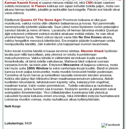
Karman Kauniit Kuvat
ei saanut minusta mitään irti, eikä
CMX
:nkään sateinen
soittelu innostanut.
In Flames
keikkaa sen sijaan kehuttiin todella paljon, mutta sen
aikana hieman lepäiltiin, jubailtiin ja tankkailtiin backstagella. Päivän isot bändit olivat
vasta edessä.
Edellisestä
Queens Of The Stone Age
n Provinssin keikasta ei ollut juuri
muistikuvia, vaikka rockia oltiin silloinkin bailaamassa ja kovaa. Nyt paremmalla
menestyksellä tykitettiin päälavalla. Suuri yleisö tuntui löytäneen rockin pelastajiksi
sanotun bändin ja meno oli hieno. Lavatouhu oli hieman lakonista eivätkä Quotsan
äijät erityisesti yrittäneet esiintyä eivätkä ainakaan esittää mitään, he vain olivat
yksinkertaisen hyviä. Yleisö sekosi täysin vasta hitin
No One Knows
aikana,
vaikka hengailikin messissä kiitettävästi. Encorejakin päästiin kuulemaan useita
monipuoliselta bändiltä. Jäin kuitenkin yhä kaipaamaan kunnon lavashowta.
Koko kesän kovinta bändiä ei kauaa tarvinnut odottaa.
Massive Attack
hyökkäsi
lavalta juuri niillä bassoillaan, joita yleensä on totuttu kuuntelemaan
makuuhuoneessa. Vaikka bändiä ei välttämättä tarvisikaan kuulla suurella
festarikeikalla, oli tämä todella vaikuttavaa. Mahtavat biisit soljuivat suoraan
varpaista korviin, tai toisin päin. Erityisesti
Mezzanine
oli laajassa soitossa, mutta
toki myös uutta
100th Window
:ta sekä vanhempia levyjä kuultiin. Bändi ei yleisön
kanssa kovin paljoa keskustellut, mutta musiikki keskusteli heidän puolestaan.
Tunnelma oli hyvin harras ja tunteellinen taustalla menevien tekstien ansiosta.
Keikka olisi jäänyt liian kliiniseksi ilman maailmanparannuksen julistusta. Aidsiin
kuolleiden lukumäärät, laihdutukseen käytetty raha, kalanpyynnin ongelmat,
maailman kartat, Irakin sodan pommitukset... Todella vaikuttava ja rauhoittava
kokonaisuus, jonka Suomen sää kruunasi. Keskiyön aurinko ja pakkanen saivat
esiintyjätkin ihmettelemään. Yksi chillailubändien kuninkaista kiitti yleisöä ja
vakuutteli hyvästä keikasta ennen encoreja, mikä inhimillisti esitystä huomattavasti.
Loistavaa musiikin voimaa, mutta rauhallisuus alkaa kyllästyttämään.
Nelli Korpi
Lukukertoja:
8428