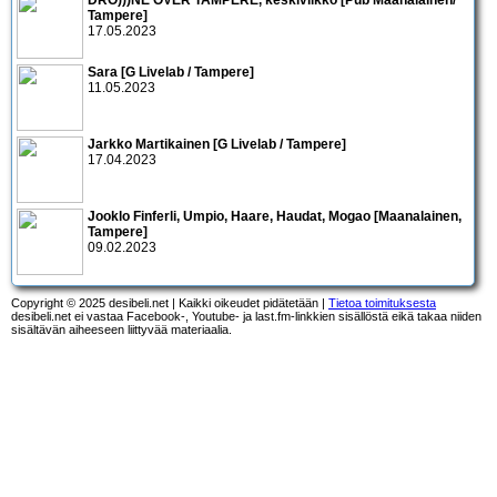
Tampere]
17.05.2023
Sara [G Livelab / Tampere]
11.05.2023
Jarkko Martikainen [G Livelab / Tampere]
17.04.2023
Jooklo Finferli, Umpio, Haare, Haudat, Mogao [Maanalainen,
Tampere]
09.02.2023
Copyright © 2025 desibeli.net | Kaikki oikeudet pidätetään |
Tietoa toimituksesta
desibeli.net ei vastaa Facebook-, Youtube- ja last.fm-linkkien sisällöstä eikä takaa niiden
sisältävän aiheeseen liittyvää materiaalia.