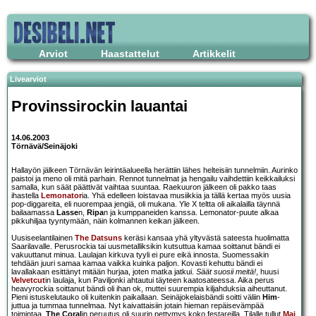
Arviot
Haastattelut
Artikkelit
Livearviot
Provinssirockin lauantai
14.06.2003
Törnävä/Seinäjoki
Hallayön jälkeen Törnävän leirintäalueella herättiin lähes helteisiin tunnelmiin. Aurinko
paistoi ja meno oli mitä parhain. Rennot tunnelmat ja hengailu vaihdettiin keikkailuksi
samalla, kun säät päättivät vaihtaa suuntaa. Raekuuron jälkeen oli pakko taas
ihastella
Lemonator
ia. Yhä edelleen loistavaa musiikkia ja tällä kertaa myös uusia
pop-diggareita, eli nuorempaa jengiä, oli mukana. Yle X teltta oli aikalailla täynnä
bailaamassa
Lasse
n,
Ripa
n ja kumppaneiden kanssa. Lemonator-puute alkaa
pikkuhiljaa tyyntymään, näin kolmannen keikan jälkeen.
Uusiseelantilainen
The Datsuns
keräsi kansaa yhä yltyvästä sateesta huolimatta
Saarilavalle. Perusrockia tai uusmetalliksikin kutsuttua kamaa soittanut bändi ei
vakuuttanut minua. Laulajan kirkuva tyyli ei pure eikä innosta. Suomessakin
tehdään juuri samaa kamaa vaikka kuinka paljon. Kovasti kehuttu bändi ei
lavallakaan esittänyt mitään hurjaa, joten matka jatkui.
Säät suosii meitä!
, huusi
Velvetcut
in laulaja, kun Paviljonki ahtautui täyteen kaatosateessa. Aika perus
heavyrockia soittanut bändi oli ihan ok, muttei suurempia kiljahduksia aiheuttanut.
Pieni istuskelutauko oli kuitenkin paikallaan. Seinäjokelaisbändi soitti väliin
Him
-
juttua ja tummaa tunnelmaa. Nyt kaivattaisiin jotain hieman repäisevämpää
toimintaa.
The Coral
in peruutus oli suurin pettymys koko festareilla. Tilalle tullut
Maj