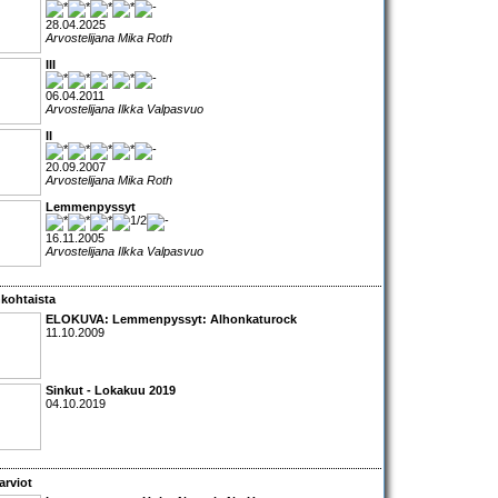
28.04.2025
Arvostelijana Mika Roth
III
06.04.2011
Arvostelijana Ilkka Valpasvuo
II
20.09.2007
Arvostelijana Mika Roth
Lemmenpyssyt
16.11.2005
Arvostelijana Ilkka Valpasvuo
kohtaista
ELOKUVA:
Lemmenpyssyt: Alhonkaturock
11.10.2009
Sinkut - Lokakuu 2019
04.10.2019
arviot