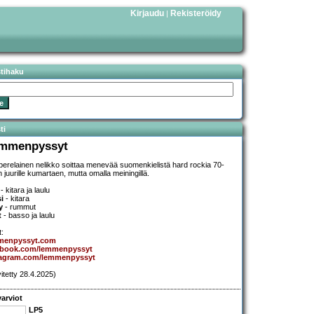
Kirjaudu
Rekisteröidy
|
stihaku
ti
mmenpyssyt
erelainen nelikko soittaa menevää suomenkielistä hard rockia 70-
n juurille kumartaen, mutta omalla meiningillä.
- kitara ja laulu
si
- kitara
y
- rummut
t
- basso ja laulu
t:
menpyssyt.com
ebook.com/lemmenpyssyt
tagram.com/lemmenpyssyt
vitetty 28.4.2025)
arviot
LP5