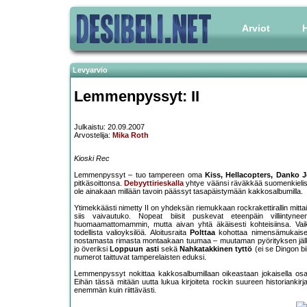
Arviot
H
Levyarvio
Lemmenpyssyt: II
Julkaistu: 20.09.2007
Arvostelija:
Mika Roth
Kioski Rec
Lemmenpyssyt – tuo tampereen oma
Kiss, Hellacopters, Danko 
pitkäsoittonsa.
Debyyttirieskalla
yhtye väänsi räväkkää suomenkieli
ole ainakaan millään tavoin päässyt tasapäistymään kakkosalbumilla.
Ytimekkäästi nimetty II on yhdeksän riemukkaan rockrakettirallin mitta
siis vaivautuko. Nopeat biisit puskevat eteenpäin villiintyn
huomaamattomammin, mutta aivan yhtä äkäisesti kohteisiinsa. Vaikk
todellista valioyksilöä. Aloitusraita
Polttaa
kohottaa nimensämukaises
nostamasta rimasta montaakaan tuumaa – muutaman pyörityksen jälke
jo överiksi
Loppuun asti
sekä
Nahkatakkinen tyttö
(ei se Dingon bi
numerot taittuvat tamperelaisten eduksi.
Lemmenpyssyt nokittaa kakkosalbumillaan oikeastaan jokaisella osa-alue
Eihän tässä mitään uutta lukua kirjoiteta rockin suureen historiankirja
enemmän kuin riittävästi.