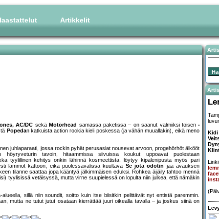
aastattelut
Artikkelit
Arti
Artis
Le
Tamp
luvu
Jones, AC/DC
sekä
Motörhead
samassa paketissa – on saanut valmiiksi toisen
stä
Popeda
n katkuista action rockia kieli poskessa (ja vähän muuallakin), eikä meno
Kidi
Veit
Dyn
inen juhlaparaati, jossa rockin pyhät perusasiat nousevat arvoon, progehörhöt älkööt
Klin
een höyryveturin tavoin, hitaammissa siivuissa koukut uppoavat puolestaan
a tyylillinen kehitys onkin lähinnä kosmeettista, löytyy kipalenipusta myös pari
Linki
ti lämmöt kattoon, eikä puolessavälissä kuultava
Se jota odotin
jää avauksen
lem
en tilanne saattaa jopa kääntyä jälkimmäisen eduksi. Rohkea äijäily tahtoo mennä
fac
isi) tyylisissä vetäisyssä, mutta virne suupielessä on lopulta niin julkea, että nämäkin
ins
(Päi
ella, sillä niin soundit, soitto kuin itse biisitkin pelittävät nyt entistä paremmin.
an, mutta ne tutut jutut osataan kierrättää juuri oikealla tavalla – ja joskus siinä on
Levy