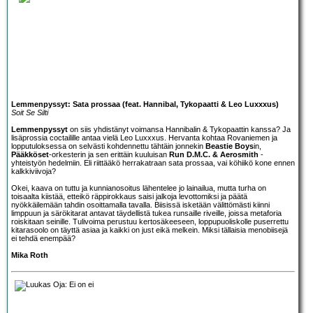
Lemmenpyssyt: Sata prossaa (feat. Hannibal, Tykopaatti & Leo Luxxxus)
Soit Se Silti
Lemmenpyssyt
on siis yhdistänyt voimansa Hannibalin & Tykopaattin kanssa? Ja
lisäprossia coctailille antaa vielä Leo Luxxxus. Hervanta kohtaa Rovaniemen ja
lopputuloksessa on selvästi kohdennettu tähtäin jonnekin
Beastie Boys
in,
Pääkköset
-orkesterin ja sen erittäin kuuluisan
Run D.M.C. & Aerosmith
-
yhteistyön hedelmiin. Eli riittääkö herrakatraan sata prossaa, vai köhiikö kone ennen
kalkkiviivoja?
Okei, kaava on tuttu ja kunnianosoitus lähentelee jo lainailua, mutta turha on
toisaalta kiistää, etteikö räppirokkaus saisi jalkoja levottomiksi ja päätä
nyökkäilemään tahdin osoittamalla tavalla. Biisissä isketään välittömästi kiinni
limppuun ja särökitarat antavat täydellistä tukea runsaille riveille, joissa metaforia
roiskitaan seinille. Tulivoima perustuu kertosäkeeseen, loppupuoliskolle puserrettu
kitarasoolo on täyttä asiaa ja kaikki on just eikä melkein. Miksi tällaisia menobiisejä
ei tehdä enempää?
Mika Roth