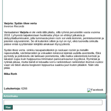
Varjola: Sydän itkee verta
Inverse Records
Vantaalainen
Varjola
ei ole vielä iällä pilattu, sillä ryhmä perustettiin vasta vuonna
2018. Lyhyestä taipaleestaan huolimatta yhtye on ehtinyt julkaista jo
debyyttialbuminsakin, jolla tummasävyinen rock soi vielä iisimmin, perinteisemmin ja
jotenkin säyseämmin. Se oli kuitenkin silloin ja nyt on nyt, eikä tuoreella sinkulla
pääse enää syyttämään tekijöitä ainakaan löysyydestä.
Sydän itkee verta -sinkku tasapainoileekin jo raskaan rockin ja metallin
rajaseuduilla, särökitaroiden ja vokaalien iskiessä kipinää uudella asenteella. Eikä
pyristely ja potkiskelu ole lainkaan ponnetonta, sillä matka säkeistöstä kertsiin ja
takaisin sujuu kuin huippuunsa trimmatun panssarivaunun kyydissä. Ryminää ja
rytinää piisaa, mutta bändi ei toisaalta sorru rankisteluun rankistelun itsensä vuoksi
vaan vie biisin alusta loogiseen loppuunsa saakka juuri kuten pitääkin. Näin sitä
pitää.
Mika Roth
Lukukertoja:
6266
Artistihaku