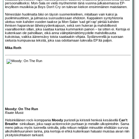
persoonalliseksi. Mon-Sala on vielä myöhemmin tänä vuonna julkaisemassa EP-
levyllisen musiikkia ja Boys Don’t Cry on tulevan kiekon ensimmäinen maistiainen.
Nimestään huolimatta biisi on täysin suomenkielinen, mitaltaan vain kaksi ja
puoliminuuttinen, ja julmassa suoruudessaan ehdoton. Kappaleen syntyhistoria
ulottuu noin kahden vuoden taakse ja Mon-Salan ’sad girl rap’ piirtää kahden
ihmisen haparoivan läheisyydenkaipuun, sekä sen huteran ja mahdollisesti
vaarallisenkin sillan, joka saattaa kantaa kummankin painon – tai sitten ei. Kertoja ei
kuitenkaan ole pahoillaan, eikä anna välinpitämättömyydelle mahdollisuutta
kukoistaa, vaikka äänensävy toista saattaakin vihjata. Sydänverellä ja suoraan
sielusta kumpuavaa tekstiä, joka saa odottamaan tulevalta EP:ltä paljon.
Mika Roth
Moody: On The Run
Raate Music
Helsinkiläinen rock-komppania
Moody
puristeli ja kiristeli henkeä kesäisellä
Can’t
Breathe
-sinkullaan, joka raapi actionrockin purttaan jo metallin ulkopintoihin. Sama
meno jatkuu myös tuoreella sinkulla, jolla reiluun neljään minuuttiin ehditään survoa
alkoholinhuuruinen tarina, jota kertoja ei ehkä kuitenkaan haluaisi muistaa aivan niin
yksityiskohtaisen tarkasti.