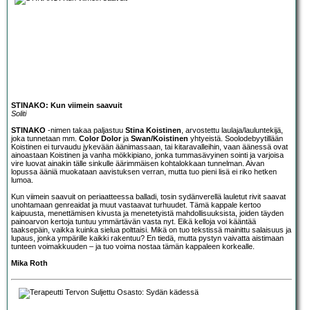
STINAKO: Kun viimein saavuit
Soliti
STINAKO
-nimen takaa paljastuu
Stina Koistinen
, arvostettu laulaja/lauluntekijä,
joka tunnetaan mm.
Color Dolor
ja
Swan/Koistinen
yhtyeistä. Soolodebyytillään
Koistinen ei turvaudu jykevään äänimassaan, tai kitaravalleihin, vaan äänessä ovat
ainoastaan Koistinen ja vanha mökkipiano, jonka tummasävyinen sointi ja varjoisa
vire luovat ainakin tälle sinkulle äärimmäisen kohtalokkaan tunnelman. Aivan
lopussa ääniä muokataan aavistuksen verran, mutta tuo pieni lisä ei riko hetken
lumoa.
Kun viimein saavuit on periaatteessa balladi, tosin sydänverellä lauletut rivit saavat
unohtamaan genreaidat ja muut vastaavat turhuudet. Tämä kappale kertoo
kaipuusta, menettämisen kivusta ja menetetyistä mahdollisuuksista, joiden täyden
painoarvon kertoja tuntuu ymmärtävän vasta nyt. Eikä kelloja voi kääntää
taaksepäin, vaikka kuinka sielua polttaisi. Mikä on tuo tekstissä mainittu salaisuus ja
lupaus, jonka ympärille kaikki rakentuu? En tiedä, mutta pystyn vaivatta aistimaan
tunteen voimakkuuden – ja tuo voima nostaa tämän kappaleen korkealle.
Mika Roth