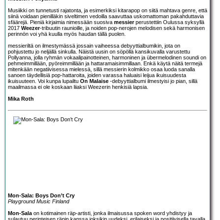
Musiikki on tunnetusti rajatonta, ja esimerkiksi kitarapop on siitä mahtava genre, että
siinä voidaan pienilläkin siveltimen vedoilla saavuttaa uskomattoman pakahduttavia
sfäärejä. Pieniä kirjaimia nimessään suosiva
messier
perustettiin Oulussa syksyllä
2017
Weezer
-tribuutin raunioille, ja noiden pop-nerojen melodisen sekä harmonisen
perinnön voi yhä kuulla myös haudan tällä puolen.
messieriltä on ilmestymässä jossain vaiheessa debyyttialbumikin, jota on
pohjustettu jo neljällä sinkulla. Näistä uusin on söpöllä kansikuvalla varustettu
Pollyanna, jolla ryhmän vokaalipainotteinen, harmoninen ja übermelodinen soundi on
pehmeimmillään, pyöreimmillään ja hattaramaisimmillaan. Enkä käytä näitä termejä
mitenkään negatiivisessa mielessä, sillä messierin kolmikko osaa luoda sanalla
sanoen täydellisiä pop-hattaroita, joiden varassa haluaisi leijua ikuisuudesta
ikuisuuteen. Voi kunpa lupailtu
On Malaise
-debyyttialbumi ilmestyisi jo pian, sillä
maailmassa ei ole koskaan liiaksi Weezerin henkisiä lapsia.
Mika Roth
Mon-Sala: Boys Don’t Cry
Playground Music Finland
Mon-Sala
on kotimainen räp-artisti, jonka ilmaisussa spoken word yhdistyy ja
sulautuu perinteisen räpin kanssa joksikin uudeksi, erilaiseksi ja positiivisella tavalla