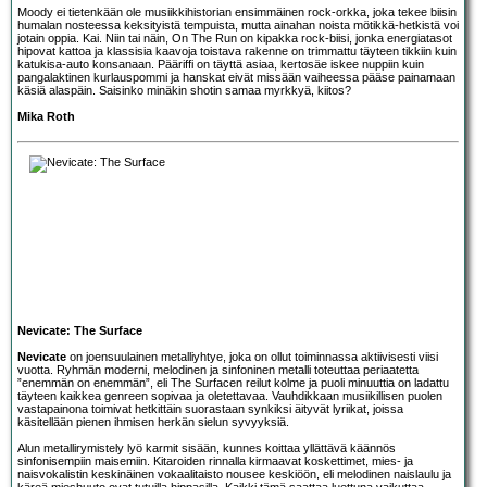
Moody ei tietenkään ole musiikkihistorian ensimmäinen rock-orkka, joka tekee biisin
humalan nosteessa keksityistä tempuista, mutta ainahan noista mötikkä-hetkistä voi
jotain oppia. Kai. Niin tai näin, On The Run on kipakka rock-biisi, jonka energiatasot
hipovat kattoa ja klassisia kaavoja toistava rakenne on trimmattu täyteen tikkiin kuin
katukisa-auto konsanaan. Pääriffi on täyttä asiaa, kertosäe iskee nuppiin kuin
pangalaktinen kurlauspommi ja hanskat eivät missään vaiheessa pääse painamaan
käsiä alaspäin. Saisinko minäkin shotin samaa myrkkyä, kiitos?
Mika Roth
Nevicate: The Surface
Nevicate
on joensuulainen metalliyhtye, joka on ollut toiminnassa aktiivisesti viisi
vuotta. Ryhmän moderni, melodinen ja sinfoninen metalli toteuttaa periaatetta
”enemmän on enemmän”, eli The Surfacen reilut kolme ja puoli minuuttia on ladattu
täyteen kaikkea genreen sopivaa ja oletettavaa. Vauhdikkaan musiikillisen puolen
vastapainona toimivat hetkittäin suorastaan synkiksi äityvät lyriikat, joissa
käsitellään pienen ihmisen herkän sielun syvyyksiä.
Alun metallirymistely lyö karmit sisään, kunnes koittaa yllättävä käännös
sinfonisempiin maisemiin. Kitaroiden rinnalla kirmaavat koskettimet, mies- ja
naisvokalistin keskinäinen vokaalitaisto nousee keskiöön, eli melodinen naislaulu ja
käreä mieshuuto ovat tutuilla hippasilla. Kaikki tämä saattaa luettuna vaikuttaa