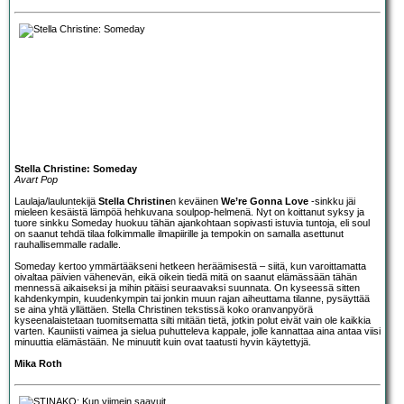
Stella Christine: Someday
Avart Pop
Laulaja/lauluntekijä
Stella Christine
n keväinen
We’re Gonna Love
-sinkku jäi
mieleen kesäistä lämpöä hehkuvana soulpop-helmenä. Nyt on koittanut syksy ja
tuore sinkku Someday huokuu tähän ajankohtaan sopivasti istuvia tuntoja, eli soul
on saanut tehdä tilaa folkimmalle ilmapiirille ja tempokin on samalla asettunut
rauhallisemmalle radalle.
Someday kertoo ymmärtääkseni hetkeen heräämisestä – siitä, kun varoittamatta
oivaltaa päivien vähenevän, eikä oikein tiedä mitä on saanut elämässään tähän
mennessä aikaiseksi ja mihin pitäisi seuraavaksi suunnata. On kyseessä sitten
kahdenkympin, kuudenkympin tai jonkin muun rajan aiheuttama tilanne, pysäyttää
se aina yhtä yllättäen. Stella Christinen tekstissä koko oranvanpyörä
kyseenalaistetaan tuomitsematta silti mitään tietä, jotkin polut eivät vain ole kaikkia
varten. Kauniisti vaimea ja sielua puhutteleva kappale, jolle kannattaa aina antaa viisi
minuuttia elämästään. Ne minuutit kuin ovat taatusti hyvin käytettyjä.
Mika Roth