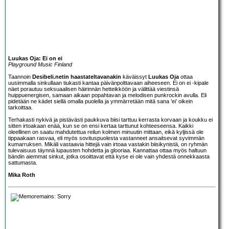
Luukas Oja: Ei on ei
Playground Music Finland
Taannoin
Desibeli.netin haastateltavanakin
käväissyt
Luukas Oja
ottaa
uusimmalla sinkullaan tiukasti kantaa päivänpolttavaan aiheeseen. Ei on ei -kipale
näet porautuu seksuaalisen häirinnän hetteikköön ja välittää viestinsä
huippuenergisen, samaan aikaan popahtavan ja melodisen punkrockin avulla. Eli
pidetään ne kädet siellä omalla puolella ja ymmärretään mitä sana ’ei’ oikein
tarkoittaa.
Terhakasti nykivä ja pistävästi paukkuva biisi tarttuu kerrasta korvaan ja koukku ei
sitten irtoakaan enää, kun se on ensi kertaa tarttunut kohteeseensa. Kaikki
oleellinen on saatu mahdutettua reilun kolmen minuutin mittaan, eikä kyljissä ole
tippaakaan rasvaa, eli myös sovituspuolesta vastanneet ansaitsevat syvimmän
kumarruksen. Mikäli vastaavia hittejä vain irtoaa vastakin biisikynistä, on ryhmän
tulevaisuus täynnä lupausten hohdetta ja glooriaa. Kannattaa ottaa myös haltuun
bändin aiemmat sinkut, jotka osoittavat että kyse ei ole vain yhdestä onnekkaasta
sattumasta.
Mika Roth