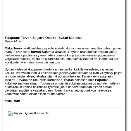
Terapeutti Tervon Suljettu Osasto: Sydän kädessä
Raate Music
Miika Tervo
päätti vaihtaa psykoterapeutin duunit musiikkiammattilaisuuteen ja näin
syntyi
Terapeutti Tervon Suljettu Osasto
. Yhtyeen uran kolmas sinkku jatkaa
lyriikoidensa puolesta syvemmälle suomirockin ja suomenkielisen popmusiikin
varjoisalle puolelle, mutta se ei tarkoita sitä, että sävellyksen pitäisi laahustaa halki
kurakoiden – ennemminkin päinvastoin.
Sydän kädessä -kappaleen kertoja antaa periksi kaikille vieteilleen, siis aivan
kaikille. Varovaisuuden ja kaikenlaisen järjellisyyden lentäessä olan yli syntyy paljon
ja monenlaista jälkeä, jälkeläisistä nyt puhumattakaan. Tämä kaikki esitetään
iloisesti kurvailevan rockbiisin karmeissa, kitaran soidessa kuin
Popeda
n
kultahetkinä konsanaan. Touhussa on pientä sukulaisuutta myös monille muillekin
suomirockin ironiaa hallinneille ryhmille, jotka osaavat samaan aikaan silittää
yleisöään myötä- ja vastakarvaan. Iloinen korvamato ja puukkoa haavoissa
kääntävät sanat, eihän siihen muuta tarvita.
Mika Roth