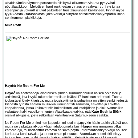
ainakin tämän näytteen perusteella biisikyniä ei kannata viskata pysyvästi
pöytälaatikkoon. Melodisen hard rock -palan virtaus on vahva, rytmi vie junaa
eteenpäin ja vokaalit istuvat paikoilleen taustalauluineen kaikkineen. Pinnat myös
tyylikkäästä kitarasoolosta, joka varioi ja siirtyilee nätisti melodian ympärillä ilman
sen kummempia kikkoja.
Mika Roth
Haydé: No Room For Me
Haydé
on saatesanoja lainatakseni yhden suuruudenhullun naisen orkesteri ja
artistiminä, jota levyllä tukee elektroniikan lisäksi 17-henkinen orkesteri. Tuosta
joukosta ei löydy kitaristia, mutta jousisoittimia ja puhaltimia on sitten senkin edestä.
Pienestä tytöstä saakka musiikkia luonut artisti sanoittaa, säveltää ja sovittaa
kappaleensa, jossa kaikuvat niin kokeellisten lauluntekijöiden ja elokuvamusiikin
vaikutteet halki vuosikymmenten. Ajatelkaapa vaikka, että
Kate Bush
ja
Björk
olisivat alkupiste, josta retkeillään vähintäänkin Saturnukseen saakka.
No Room For Me on kolmen ja puolen minuutin rajapyykin hädin tuskin ylittävä teos,
mutta se vaikuttaa alkuun yhtä mahdottomalta kuin
Hugo
n ensimmäinen pitkä
kamera-ajo, tai horisonttiin katoava seisova pöytä. Informaatioähkyn varjo nousee
korkeana kohti taivaita, ja tunnet oman pienuutesi. Vuorollaan huomio kiinnittyy
tuohon teemaan, noihin jousiin, kaiken päällä, väleissä ja vieressä kirmaaviin