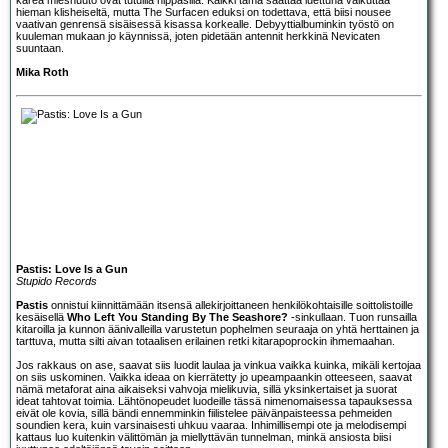
hieman klisheiseltä, mutta The Surfacen eduksi on todettava, että biisi nousee
vaativan genrensä sisäisessä kisassa korkealle. Debyyttialbuminkin työstö on
kuuleman mukaan jo käynnissä, joten pidetään antennit herkkinä Nevicaten
suuntaan.
Mika Roth
Pastis: Love Is a Gun
Stupido Records
Pastis
onnistui kiinnittämään itsensä allekirjoittaneen henkilökohtaisille soittolistoille
kesäisellä
Who Left You Standing By The Seashore?
-sinkullaan. Tuon runsailla
kitaroilla ja kunnon äänivalleilla varustetun pophelmen seuraaja on yhtä herttainen ja
tarttuva, mutta silti aivan totaalisen erilainen retki kitarapoprockin ihmemaahan.
Jos rakkaus on ase, saavat siis luodit laulaa ja vinkua vaikka kuinka, mikäli kertojaa
on siis uskominen. Vaikka ideaa on kierrätetty jo upeampaankin otteeseen, saavat
nämä metaforat aina aikaiseksi vahvoja mielikuvia, sillä yksinkertaiset ja suorat
ideat tahtovat toimia. Lähtönopeudet luodeille tässä nimenomaisessa tapauksessa
eivät ole kovia, sillä bändi ennemminkin fiilistelee päivänpaisteessa pehmeiden
soundien kera, kuin varsinaisesti uhkuu vaaraa. Inhimillisempi ote ja melodisempi
kattaus luo kuitenkin välittömän ja miellyttävän tunnelman, minkä ansiosta biisi