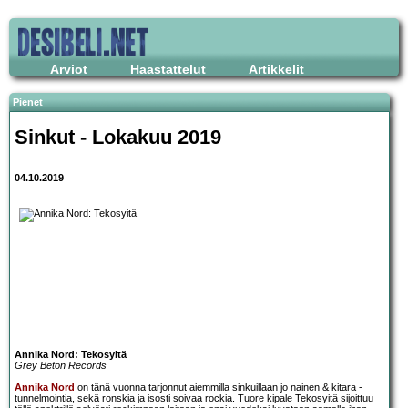
Arviot
Haastattelut
Artikkelit
Pienet
Sinkut - Lokakuu 2019
04.10.2019
Annika Nord: Tekosyitä
Grey Beton Records
Annika Nord
on tänä vuonna tarjonnut aiemmilla sinkuillaan jo nainen & kitara -
tunnelmointia, sekä ronskia ja isosti soivaa rockia. Tuore kipale Tekosyitä sijoittuu