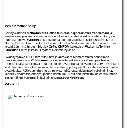
Memoremains: Sorry
Seinäjokelainen
Memoremains
jättää tällä erää oopperametallit vähemmälle ja
seisoo – vai pitäisikö sanoa, tanssii – tukevammin diskoteekin puolella. Sorry on
suora lämmitys
Madonna
n kappaleesta, joka oli aikoinaan
Confessions On A
Dance Floor
in toinen sinkkulohkaisu. Eikä idea Madonnan metalliversioinnista ole
tietenkään mikään uusi:
Mötley Crüe
,
KMFDM
ja kotoiset
Waltari
ja
Twilight
Guardians
ovat jo kaikki käyneet aiemmin kylässä.
Avainkysymys kuuluukin: mitä uutta ja arvokasta Memoremains osaa tuoda
mukaan versioonsa?
Johanna
on kieltämättä vokalistina vahvempaa tekoa,
rouheat kitarat ja tuikkivat koskettimet löytävät biisistä bilevaihteen ja rytmiryhmä ei
vedä hommaa onneksi överiksi. Jytäävä komppi käy päälle, mutta toisaalta: lyriikat
ovat kipakat. Väliosan leijunnassa rohkeampi lähestymiskulmakin olisi toiminut,
finaalin korvatessa onneksi pienen odottelun. Ei mikään ikimuistoisin versio, mutta
ensimmäinen kuulemani tästä nimenomaisesta kipaleesta.
Mika Roth