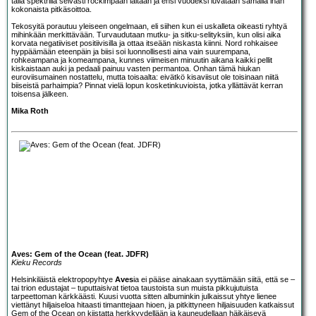
tällä spektrillä selvästi rockimpaan laitaan ja ensi vuodeksi luvataan samalla ihan
kokonaista pitkäsoittoa.
Tekosyitä porautuu yleiseen ongelmaan, eli siihen kun ei uskalleta oikeasti ryhtyä
mihinkään merkittävään. Turvaudutaan mutku- ja sitku-selityksiin, kun olisi aika
korvata negatiiviset positiivisilla ja ottaa itseään niskasta kiinni. Nord rohkaisee
hyppäämään eteenpäin ja biisi soi luonnollisesti aina vain suurempana,
rohkeampana ja komeampana, kunnes viimeisen minuutin aikana kaikki pellit
kiskaistaan auki ja pedaali painuu vasten permantoa. Onhan tämä hiukan
euroviisumainen nostattelu, mutta toisaalta: eivätkö kisaviisut ole toisinaan niitä
biiseistä parhaimpia? Pinnat vielä lopun kosketinkuvioista, jotka yllättävät kerran
toisensa jälkeen.
Mika Roth
Aves: Gem of the Ocean (feat. JDFR)
Kieku Records
Helsinkiläistä elektropopyhtye
Aves
ia ei pääse ainakaan syyttämään siitä, että se –
tai trion edustajat – tuputtaisivat tietoa taustoista sun muista pikkujutuista
tarpeettoman kärkkäästi. Kuusi vuotta sitten albuminkin julkaissut yhtye lienee
viettänyt hiljaiseloa hitaasti timanttejaan hioen, ja pitkittyneen hiljaisuuden katkaissut
Gem of the Ocean on kiistatta herkkyydellään ja kauneudellaan häikäisevä