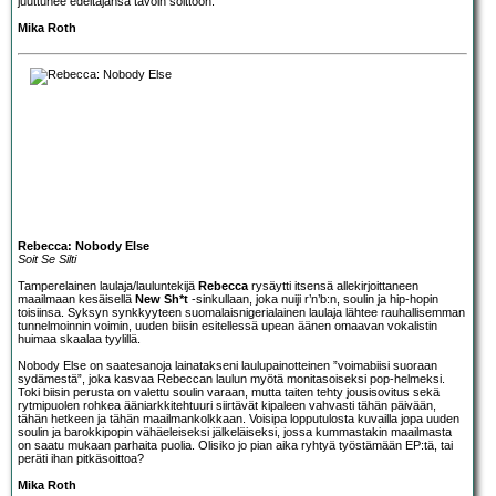
juuttunee edeltäjänsä tavoin soittoon.
Mika Roth
Rebecca: Nobody Else
Soit Se Silti
Tamperelainen laulaja/lauluntekijä
Rebecca
rysäytti itsensä allekirjoittaneen
maailmaan kesäisellä
New Sh*t
-sinkullaan, joka nuiji r’n’b:n, soulin ja hip-hopin
toisiinsa. Syksyn synkkyyteen suomalaisnigerialainen laulaja lähtee rauhallisemman
tunnelmoinnin voimin, uuden biisin esitellessä upean äänen omaavan vokalistin
huimaa skaalaa tyylillä.
Nobody Else on saatesanoja lainatakseni laulupainotteinen ”voimabiisi suoraan
sydämestä”, joka kasvaa Rebeccan laulun myötä monitasoiseksi pop-helmeksi.
Toki biisin perusta on valettu soulin varaan, mutta taiten tehty jousisovitus sekä
rytmipuolen rohkea ääniarkkitehtuuri siirtävät kipaleen vahvasti tähän päivään,
tähän hetkeen ja tähän maailmankolkkaan. Voisipa lopputulosta kuvailla jopa uuden
soulin ja barokkipopin vähäeleiseksi jälkeläiseksi, jossa kummastakin maailmasta
on saatu mukaan parhaita puolia. Olisiko jo pian aika ryhtyä työstämään EP:tä, tai
peräti ihan pitkäsoittoa?
Mika Roth