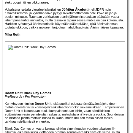
elektropopin öinen pikku aarre.
Vokalistina raidalla vierailee islantilainen
Jófríður Ákadóttir
, eli JDFR noin
tuttavallisemmin, ja kyllähän taika pysyy rikkotumattomana halki koko neljän ja
puolen minuutin. Raukean verkkaisen startin jälkeen itse asiaan päästään vasta
lähempänä kahta minuuttia, mutta tässäkin tapauksessa matka on osa kokemusta.
Harkiten työstettyä äänimateriaalia käytetään säästeliäästi, eikä äänimaisemaa
tuutata tukkoon, vaikka moiseen tarjoutuu mahdollisuuksia. Äärimmäisen lupaavaa.
Mika Roth
Doom Unit: Black Day Comes
ProRecords / Pro Promotion
Kun yhtyeen nimi on
Doom Unit
, sitä puoliksi odottaa törmäävänsä joko doom
metal -orkesteriin tai konsolipeliräiskintäactionrockin sekamelskaan. Tamperelainen
Doom Unit ei kuitenkaan kuulu kumpaiseenkaan leiriin, vaan bändi kiskoo
soittimistaan esiin perinteistä, raskasta, melodista ja riffivetoista rockia. Soundeissa
on kiistatta pientä metallin kilinää mukana, mutta muuten tässä ollaan melko
tarkkaan siellä missä ennenkin.
Black Day Comes on vasta kolmas sinkku sitten kuuden vuoden takaisen
III
-
albumin, eikä hiljaiseloa viettäneen ryhmän seuraavista liikkeistä ole tietoa, mutta