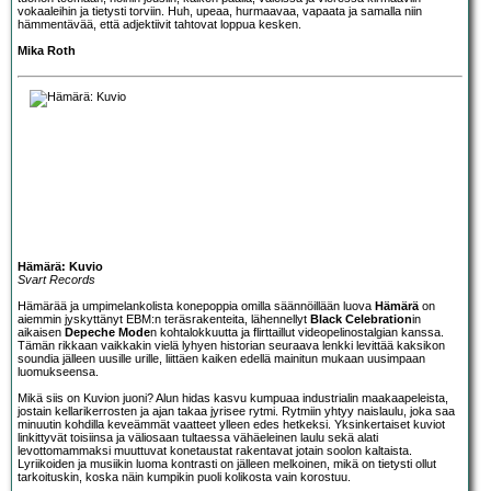
vokaaleihin ja tietysti torviin. Huh, upeaa, hurmaavaa, vapaata ja samalla niin
hämmentävää, että adjektiivit tahtovat loppua kesken.
Mika Roth
Hämärä: Kuvio
Svart Records
Hämärää ja umpimelankolista konepoppia omilla säännöillään luova
Hämärä
on
aiemmin jyskyttänyt EBM:n teräsrakenteita, lähennellyt
Black Celebration
in
aikaisen
Depeche Mode
n kohtalokkuutta ja flirttaillut videopelinostalgian kanssa.
Tämän rikkaan vaikkakin vielä lyhyen historian seuraava lenkki levittää kaksikon
soundia jälleen uusille urille, liittäen kaiken edellä mainitun mukaan uusimpaan
luomukseensa.
Mikä siis on Kuvion juoni? Alun hidas kasvu kumpuaa industrialin maakaapeleista,
jostain kellarikerrosten ja ajan takaa jyrisee rytmi. Rytmiin yhtyy naislaulu, joka saa
minuutin kohdilla keveämmät vaatteet ylleen edes hetkeksi. Yksinkertaiset kuviot
linkittyvät toisiinsa ja väliosaan tultaessa vähäeleinen laulu sekä alati
levottomammaksi muuttuvat konetaustat rakentavat jotain soolon kaltaista.
Lyriikoiden ja musiikin luoma kontrasti on jälleen melkoinen, mikä on tietysti ollut
tarkoituskin, koska näin kumpikin puoli kolikosta vain korostuu.