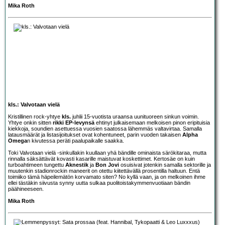
Mika Roth
kls.: Valvotaan vielä
Kristillinen rock-yhtye
kls.
juhlii 15-vuotista uraansa uunituoreen sinkun voimin.
Yhtye onkin sitten
rikki EP-levynsä
ehtinyt julkaisemaan melkoisen pinon eripituisia
kiekkoja, soundien asettuessa vuosien saatossa lähemmäs valtavirtaa. Samalla
latausmäärät ja listasijoitukset ovat kohentuneet, parin vuoden takaisen
Alpha
Omega
n kivutessa peräti paalupaikalle saakka.
Toki Valvotaan vielä -sinkullakin kuullaan yhä bändille ominaista särökitaraa, mutta
rinnalla säksättävät kovasti kasarille maistuvat koskettimet. Kertosäe on kuin
turboahtimeen tungettu
Aknestik
ja
Bon Jovi
osuisivat jotenkin samalla sektorille ja
muutenkin stadionrockin maneerit on otettu kiitettävällä prosentilla haltuun. Entä
toimiiko tämä häpeilemätön korvamato siten? No kyllä vaan, ja on melkoinen ihme
ellei tästäkin siivusta synny uutta sulkaa puolitoistakymmenvuotiaan bändin
päähineeseen.
Mika Roth