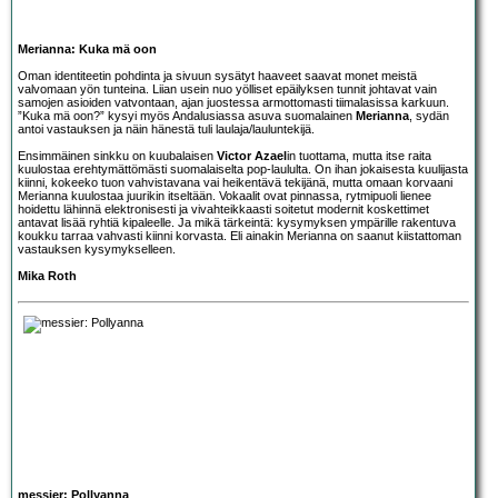
Merianna: Kuka mä oon
Oman identiteetin pohdinta ja sivuun sysätyt haaveet saavat monet meistä
valvomaan yön tunteina. Liian usein nuo yölliset epäilyksen tunnit johtavat vain
samojen asioiden vatvontaan, ajan juostessa armottomasti tiimalasissa karkuun.
”Kuka mä oon?” kysyi myös Andalusiassa asuva suomalainen
Merianna
, sydän
antoi vastauksen ja näin hänestä tuli laulaja/lauluntekijä.
Ensimmäinen sinkku on kuubalaisen
Victor Azael
in tuottama, mutta itse raita
kuulostaa erehtymättömästi suomalaiselta pop-laululta. On ihan jokaisesta kuulijasta
kiinni, kokeeko tuon vahvistavana vai heikentävä tekijänä, mutta omaan korvaani
Merianna kuulostaa juurikin itseltään. Vokaalit ovat pinnassa, rytmipuoli lienee
hoidettu lähinnä elektronisesti ja vivahteikkaasti soitetut modernit koskettimet
antavat lisää ryhtiä kipaleelle. Ja mikä tärkeintä: kysymyksen ympärille rakentuva
koukku tarraa vahvasti kiinni korvasta. Eli ainakin Merianna on saanut kiistattoman
vastauksen kysymykselleen.
Mika Roth
messier: Pollyanna