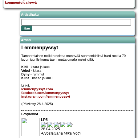
kommentoida levyä
Artistihaku
Artisti
Lemmenpyssyt
Tamperelainen nelikko soittaa menevää suomenkielistä hard rockia 70-
luvun juurille kumartaen, mutta omalla meiningillä.
Kidi
- kitara ja laulu
Veitsi
- kitara
Dyny
- rummut
Klint
- basso ja laulu
Linkit:
lemmenpyssyt.com
facebook.com/lemmenpyssyt
instagram.com/lemmenpyssyt
(Päivitetty 28.4.2025)
Levyarviot
LP5
28.04.2025
Arvostelijana Mika Roth