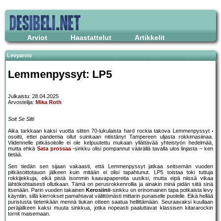
Arviot
Haastattelut
Artikkelit
Levyarvio
Lemmenpyssyt: LP5
Julkaistu: 28.04.2025
Arvostelija:
Mika Roth
Soit Se Silti
Aika tarkkaan kaksi vuotta sitten 70-lukulaista hard rockia takova Lemmenpyssyt
osoitti, ettei pandemia ollut suinkaan nitistänyt Tampereen uljasta rokkimasiinaa.
Viidennelle pitkäsoitolle ei ole kelpuutettu mukaan yllättävää yhteistyön hedelmää,
mutta ehkä
Sata prossaa
-sinkku olisi pompannut väärällä tavalla ulos linjasta – ken
tietää.
Sen tiedän sen sijaan vakaasti, että Lemmenpyssyt jatkaa seitsemän vuoden
pitkäsoittotauon jälkeen kuin mitään ei olisi tapahtunut. LP5 toistaa toki tuttuja
rokkijekkuja, eikä pistä isommin kaavapapereita uusiksi, mutta eipä niissä vikaa
lähtökohtaisesti ollutkaan. Tämä on perusrokkenrollia ja ainakin minä pidän siitä sinä
itsenään. Parin vuoden takainen
Kerosiinii
-sinkku on erinomainen tapa potkaista levy
käyntiin, sillä kierrokset pamahtavat välittömästi mittarin punaiselle puolelle. Eikä hellää
puristusta tietenkään mennä tiukan otteen saatua hellittämään. Seuraavaksi kuullaan
peräjälkeen kaksi muuta sinkkua, jotka nopeasti paaluttavat klassisen kitararockin
tornit maisemaan.