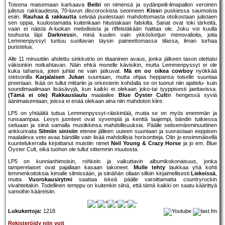
Toisena maisemaan karkaava
Beibi
on nimensä ja sydänpeili-ilmapallon veroinen
julistus rakkaudesta, 70-luvun discorockista seonneen
Kiss
in puskiessa saumoista
esiin.
Rauhaa & rakkautta
selviää puolestaan mahdottomasta otsikostaan julistaen
sen oppia, kuulostamatta kuitenkaan hitustakaan falskilta. Sanat ovat toki tärkeitä,
vaan ei näistä A-luokan melodioista ja riffeistäkään haittaa ole. Joku voi kuulla
touhusta läpi
Darkness
in, minä kuulen vain ykkösketjun menovalioita, joita
Lemmenpyssyt tuntuu suoltavan täysin paineettomassa tilassa, ilman turhaa
puristelua.
Alle 11 minuuttiin ahdettu sinkkutrio on titaaninen avaus, jonka jälkeen tason olettaisi
väkisinkin notkahtavan. Näin ehkä monelle kävisikin, mutta Lemmenpyssyt ei ole
kuka tahansa, joten juhlat ne vain jatkuvat.
Mä en oo oikea cowboy
nyökkää
stetsonilla
Karjalaisen Jukan
suuntaan, mutta ohjaa heppansa toiselle suuntaa
preeriaan. Ikää on tullut mittariin ja orkesterin kohdalla se on tuonut niin ajattelu- kuin
soundimaailmaan lisäsävyjä, kun kaikki ei olekaan joko-tai tyyppisesti jaettavissa.
(Tämä ei ole) Rakkauslaulu
maalailee
Blue Öyster Cult
in hengessä syviä
äänimaisemiaan, joissa ei enää olekaan aina niin mahdoton kiire.
LP5 on yhtäältä tuttua Lemmenpyssyt-räiskintää, mutta se on myös enemmän ja
runsaampaa. Levyn juonteet ovat syvempiä ja kenttä laajempi, bändin tutkiessa
sieluaan ja siinä samalla musiikkinsa mahdollisuuksia. Päälle seitsemänminuuttinen
ankkuriraita
Silmiin sinisiin
etenee jälleen uuteen suuntaan ja suorastaan eeppisen
maalaileva veto avaa bändille vain lisää mahdollisia horisontteja. Olin jo ensimmäisellä
kuuntelukerralla kirjoittanut muistiin nimet
Neil Young & Crazy Horse
ja jo em. Blue
Öyster Cult, eikä tuohon ole tullut sittemmin muutosta.
LP5 on kunnianhimoisin, rohkein ja vaikuttavin albumikokonaisuus, jonka
tamperelaiset ovat pajallaan kasaan takoneet.
Mulle tehty
laukkaa yhä kohti
lemmenkoitoksia kimalle silmissään, ja siinähän ollaan silloin kirjaimellisesti
Liekeissä
,
mutta
Vuorokausirytmi
saattaa iskeä päälle varoittamatta countryrockin
vivahteitakin. Todellinen temppu on kuitenkin siinä, että tämä kaikki on saatu käärittyä
samoihin kääreisiin.
Lukukertoja:
1218
Rekisteröidy niin voit