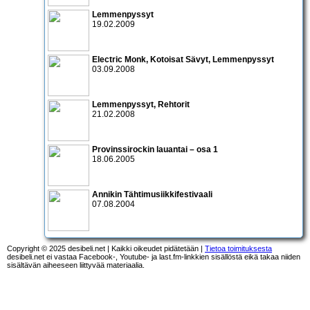
Lemmenpyssyt
19.02.2009
Electric Monk
,
Kotoisat Sävyt
,
Lemmenpyssyt
03.09.2008
Lemmenpyssyt
,
Rehtorit
21.02.2008
Provinssirockin lauantai – osa 1
18.06.2005
Annikin Tähtimusiikkifestivaali
07.08.2004
Copyright © 2025 desibeli.net | Kaikki oikeudet pidätetään |
Tietoa toimituksesta
desibeli.net ei vastaa Facebook-, Youtube- ja last.fm-linkkien sisällöstä eikä takaa niiden
sisältävän aiheeseen liittyvää materiaalia.