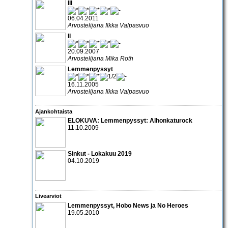
III
06.04.2011
Arvostelijana Ilkka Valpasvuo
II
20.09.2007
Arvostelijana Mika Roth
Lemmenpyssyt
16.11.2005
Arvostelijana Ilkka Valpasvuo
Ajankohtaista
ELOKUVA:
Lemmenpyssyt: Alhonkaturock
11.10.2009
Sinkut - Lokakuu 2019
04.10.2019
Livearviot
Lemmenpyssyt
,
Hobo News
ja
No Heroes
19.05.2010