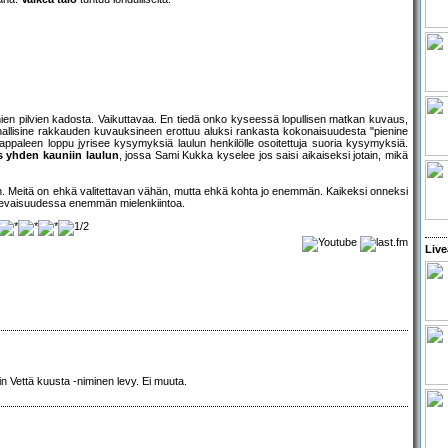
ien pilvien kadosta. Vaikuttavaa. En tiedä onko kyseessä lopullisen matkan kuvaus,
hallisine rakkauden kuvauksineen erottuu aluksi rankasta kokonaisuudesta "pienine
. Kappaleen loppu jyrisee kysymyksiä laulun henkilölle osoitettuja suoria kysymyksiä.
 yhden kauniin laulun
, jossa Sami Kukka kyselee jos saisi aikaiseksi jotain, mikä
iin. Meitä on ehkä valitettavan vähän, mutta ehkä kohta jo enemmän. Kaikeksi onneksi
tulevaisuudessa enemmän mielenkiintoa.
Live
n Vettä kuusta -niminen levy. Ei muuta.