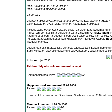
Mihin katosivat yön myrskypilvet /
Mihin katosivat kuoleman äänet
.
Ja perään:
Jossain kaukana valtameren takana on valkea talo, ikuinen kartano /
Talon takana on syvä hauta, johon on haudattuna kuolemaa.
Talossa asuu
minun isäni ja isäni poika
. Ja sitten taas kysymys tumm
mutta näin sen käsitin ja sellaisena tästä vaikutuin.
Oi sisko pieni
li
kauniine tisuineen" ja suudelmineen. Ääni tulee lähelle, liian lähelle
Piinasta päästään hetkeksi, kun kuullaan levyn tarttuvin kappale
Edes
liikuttaisi jotakuta.
Luulen, että sitä liikuttaa, joka uskaltaa tutustua Sami Kukan luomuks
Sami Kukka on aktivoitunut keikoille ja levyntekoon, ja kerännee lähi
Lukukertoja:
7590
Rekisteröidy niin voit kommentoida levyä
Kommenttien keskiarvo:
Happokanttori kommentoi 27.09.2008:
Pisteet:
Kuolema tekee tuloaan on Sami Kukan 3. albumi. vuonna 2002 julkaistii
Tuomas kommentoi 28.09.2008:
Pisteet: