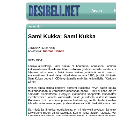
Arviot
H
Levyarvio
Sami Kukka: Sami Kukka
Julkaistu: 26.09.2008
Arvostelija:
Tuomas Tiainen
Helmi-levyt
Laulaja-lauluntekijä Sami Kukka oli hautautua lopulliseen unohduk
kakkosalbumin
Kuolema tekee tuloaan
yhdeksäntoista vuotta edel
hiljattain tutustuneet - heitä lienee Kukan ystävistä suurin osa -
ensimmäinen nimetön levy oli julkaistu vuonna 1988, ja sitä oli käyt
Sami Kukan debyytin CD-levynä meille myöhäisherännäisille. "Kadonneen"
toinen.
Artistin omaa nimeä kantava debyytti kuulostaa hyvin paljon seuraa
raukeudessaan ja vereslihaisuudessaan päälle. Efekti ei enää ole y
samoista elementeistä. Debyytin kymmenen kappaletta muodostava
metalliraiteiden vierellä kasvavista puista ja sateella loistavista 
Kuolema tuli
on soiton puolesta leikkisämpi, mutta itselleni mel
lohdullisuudessaan tarpeen jo alkuvaiheessa. Näin herkkää mutta pain
Se, mistä Sami Kukka todella laulaa, on minulle vielä arvoitus. Sanoituk
tarvitseeko niiden ytimiä tavoittaa. Kun ei tiedä laulujen taustoja,
tunnelmia sitä mukaa, kun Sami Kukka laulaa. Kuolema on usein tee