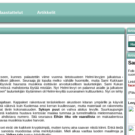
aastattelut
Artikkelit
Arti
Artis
Sa
Folk
suom
seen, kunnes palautettiin viime vuonna tietoisuuteen Helmi-levyjen julkaistua
lisen jälkeen. Seuraaja jäi lopulta melko vähälle huomiolle, mutta Sami Kukkaan
Linkk
 löysivät haurasta musiikkia esittävän arvoituksellisen lauluntekijän. Sami Kukan
fac
ännössä mahdotonta löytää mistään. Nyt Helmi-levyt on palannut asialle ja julkaisee
 lauluntekijän löytäminen oli Helmi-levyiltä suoranainen kulttuuriteko. Nyt on tehty
(Päi
jaltaan. Kappaleet rakentuvat teräskielisen akustisen kitaran ympärille ja käyvät
Levy
htä väkevä kuin Kuolemaa ensi kerran kuullessaan, mutta materiaali on rakennettu
t tiiviin kokonaisuuden.
Syksyn puut
on vahva aloitus levylle. Suurkaupungin
kivisistä kaduista huutava kertosäe maalaa tummaa ja tunnelmallista mielenmaisemaa.
ko ahdistava numero. Sitä seuraava
Eihän itku ole vaarallista
on makaaberissa
avaa musiikkia kuulee harvoin.
set eivät ole kaikkein kryptisimpiä, mutten tunnu aina saavan niistä kiinni. Enkä tiedä
 voi sanoista muodostaa omia merkityksiään. Mieli alkaa vaeltaa luoden maailmoja ja
mana.
Valkea talo
tuntuu lohdulliselta: