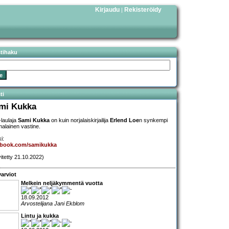
Kirjaudu
Rekisteröidy
|
stihaku
ti
mi Kukka
-laulaja
Sami Kukka
on kuin norjalaiskirjailija
Erlend Loe
n synkempi
alainen vastine.
i:
ebook.com/samikukka
vitetty 21.10.2022)
arviot
Melkein neljäkymmentä vuotta
18.09.2012
Arvostelijana Jani Ekblom
Lintu ja kukka