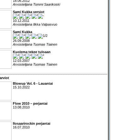
18.06.2012
Arvostelijana Tommi Saarikoski
Sami Kukka versiot
10.12.2011
Arvostelijana Ilkka Valpasvuo
Sami Kukka
26.09.2008
Arvostelijana Tuomas Tiainen
Kuolema tekee tuloaan
12.03.2007
Arvostelijana Tuomas Tiainen
arviot
Blowup Vol. 6 - Lauantai
15.10.2022
Flow 2010 – perjantai
13.08.2010
Ilosaarirockin perjantai
16.07.2010