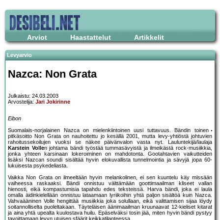
Arviot
Haastattelut
Artikkelit
Levyarvio
Nazca: Non Grata
Julkaistu: 24.03.2003
Arvostelija:
Jari Jokirinne
Eibon
Suomalais-norjalainen Nazca on mielenkiintoinen uusi tuttavuus. Bändin toinen
pitkäsoitto Non Grata on nauhoitettu jo kesällä 2001, mutta levy-yhtiöstä johtuvien
rahoitussekoilujen vuoksi se näkee päivänvalon vasta nyt. Lauluntekijä/laulaja
Karstein Volle
n johtama bändi työstää tummasävyistä ja ilmeikästä rock-musiikkia,
jonka yhteen karsinaan lokeroiminen on mahdotonta. Gootahtavien vaikutteiden
lisäksi Nazcan soundi sisältää hyvin elokuvallista tunnelmointia ja sävyjä jopa 60-
lukuisesta psykedeliasta.
Vaikka Non Grata on ilmeeltään hyvin melankolinen, ei sen kuuntelu käy missään
vaiheessa raskaaksi. Bändi onnistuu välttämään goottimaailman kliseet vallan
hienosti, eikä kompastumisia tapahdu edes teksteissä. Harva bändi, joka ei laula
omalla äidinkielellään onnistuu lataamaan lyriikoihin yhtä paljon sisältöä kuin Nazca.
Vahvaääninen Volle hengittää musiikkia joka solullaan, eikä valittamisen sijaa löydy
soitannolliselta puoleltakaan. Täyteläisen äänimaailman kruunaavat 12-kieliset kitarat
ja aina yhtä upealta kuulostava huilu. Epäselväksi tosin jää, miten hyvin bändi pystyy
tavoittamaan levyn utuisen sfäärit keikkatilanteessa.