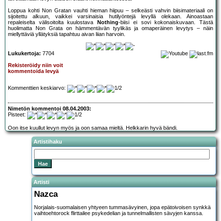
Loppua kohti Non Gratan vauhti hieman hiipuu – selkeästi vahvin biisimateriaali on
sijoitettu alkuun, vaikkei varsinaisia hutilyöntejä levyllä olekaan. Ainoastaan
repaleiselta välisoitolta kuulostava
Nothing
-biisi ei sovi kokonaiskuvaan. Tästä
huolimatta Non Grata on hämmentävän tyylikäs ja omaperäinen levytys – näin
miellyttäviä yllätyksiä tapahtuu aivan liian harvoin.
Lukukertoja:
7704
Rekisteröidy niin voit
kommentoida levyä
Kommenttien keskiarvo:
Nimetön kommentoi 08.04.2003:
Pisteet:
Oon itse kuullut levyn myös ja oon samaa mieltä. Helkkarin hyvä bändi.
Artistihaku
Artisti
Nazca
Norjalais-suomalaisen yhtyeen tummasävyinen, jopa epätoivoisen synkkä
vaihtoehtorock flirttailee psykedelian ja tunnelmallisten sävyjen kanssa.