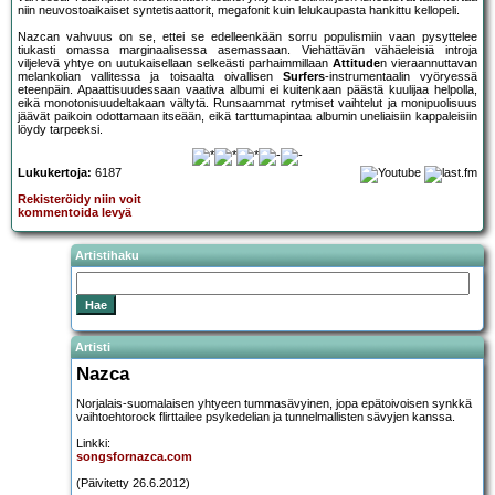
niin neuvostoaikaiset syntetisaattorit, megafonit kuin lelukaupasta hankittu kellopeli.
Nazcan vahvuus on se, ettei se edelleenkään sorru populismiin vaan pysyttelee
tiukasti omassa marginaalisessa asemassaan. Viehättävän vähäeleisiä introja
viljelevä yhtye on uutukaisellaan selkeästi parhaimmillaan
Attitude
n vieraannuttavan
melankolian vallitessa ja toisaalta oivallisen
Surfers
-instrumentaalin vyöryessä
eteenpäin. Apaattisuudessaan vaativa albumi ei kuitenkaan päästä kuulijaa helpolla,
eikä monotonisuudeltakaan vältytä. Runsaammat rytmiset vaihtelut ja monipuolisuus
jäävät paikoin odottamaan itseään, eikä tarttumapintaa albumin uneliaisiin kappaleisiin
löydy tarpeeksi.
Lukukertoja:
6187
Rekisteröidy niin voit
kommentoida levyä
Artistihaku
Artisti
Nazca
Norjalais-suomalaisen yhtyeen tummasävyinen, jopa epätoivoisen synkkä
vaihtoehtorock flirttailee psykedelian ja tunnelmallisten sävyjen kanssa.
Linkki:
songsfornazca.com
(Päivitetty 26.6.2012)