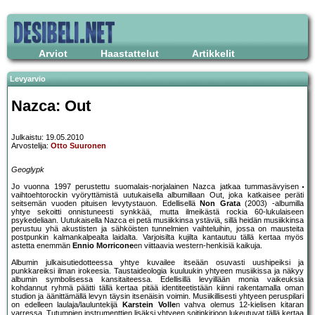
Arviot
Haastattelut
Artikkelit
Levyarvio
Nazca: Out
Julkaistu: 19.05.2010
Arvostelija:
Otto Suuronen
Geoglypk
Jo vuonna 1997 perustettu suomalais-norjalainen Nazca jatkaa tummasävyisen
vaihtoehtorockin vyöryttämistä uutukaisella albumillaan Out, joka katkaisee peräti
seitsemän vuoden pituisen levytystauon. Edellisellä
Non Grata
(2003) -albumilla
yhtye sekoitti onnistuneesti synkkää, mutta ilmeikästä rockia 60-lukulaiseen
psykedeliaan. Uutukaisella Nazca ei petä musiikkinsa ystäviä, sillä heidän musiikkinsa
perustuu yhä akustisten ja sähköisten tunnelmien vaihteluihin, jossa on mausteita
postpunkin kalmankalpealta laidalta. Varjoisilta kujilta kantautuu tällä kertaa myös
astetta enemmän
Ennio Morricone
en viittaavia western-henkisiä kaikuja.
Albumin julkaisutiedotteessa yhtye kuvailee itseään osuvasti uushipeiksi ja
punkkareiksi ilman irokeesia. Taustaideologia kuuluukin yhtyeen musiikissa ja näkyy
albumin symbolisessa kansitaiteessa. Edellisillä levyillään monia vaikeuksia
kohdannut ryhmä päätti tällä kertaa pitää identiteetistään kiinni rakentamalla oman
studion ja äänittämällä levyn täysin itsenäisin voimin. Musiikillisesti yhtyeen peruspilari
on edelleen laulaja/lauluntekijä
Karstein Volle
n vahva olemus 12-kielisen kitaran
varressa. Tutumpien instrumenttien lisäksi yhtyeen soitinkirjoon lukeutuvat tällä kertaa