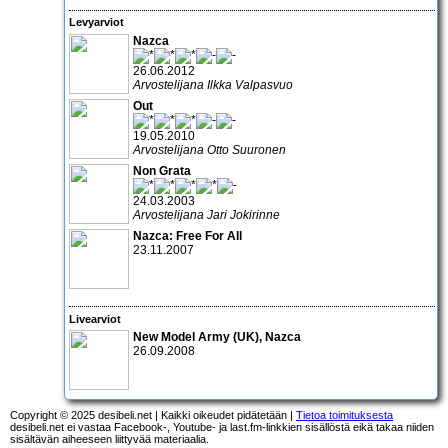
Levyarviot
Nazca
26.06.2012
Arvostelijana Ilkka Valpasvuo
Out
19.05.2010
Arvostelijana Otto Suuronen
Non Grata
24.03.2003
Arvostelijana Jari Jokirinne
Nazca: Free For All
23.11.2007
Livearviot
New Model Army
(UK),
Nazca
26.09.2008
Copyright © 2025 desibeli.net | Kaikki oikeudet pidätetään |
Tietoa toimituksesta
desibeli.net ei vastaa Facebook-, Youtube- ja last.fm-linkkien sisällöstä eikä takaa niiden
sisältävän aiheeseen liittyvää materiaalia.