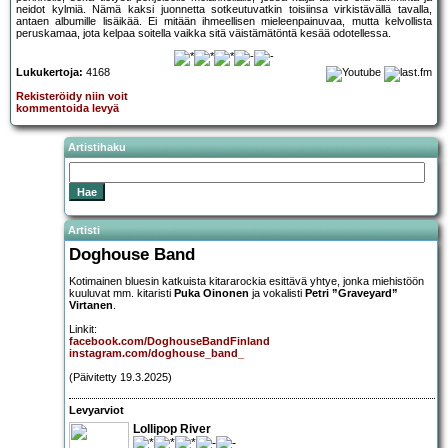
neidot kylmiä. Nämä kaksi juonnetta sotkeutuvatkin toisiinsa virkistävällä tavalla,
antaen albumille lisäikää. Ei mitään ihmeellisen mieleenpainuvaa, mutta kelvollista
peruskamaa, jota kelpaa soitella vaikka sitä väistämätöntä kesää odotellessa.
Lukukertoja:
4168
Rekisteröidy niin voit
kommentoida levyä
Artistihaku
Artisti
Doghouse Band
Kotimainen bluesin katkuista kitararockia esittävä yhtye, jonka miehistöön
kuuluvat mm. kitaristi
Puka Oinonen
ja vokalisti
Petri ”Graveyard”
Virtanen
.
Linkit:
facebook.com/DoghouseBandFinland
instagram.com/doghouse_band_
(Päivitetty 19.3.2025)
Levyarviot
Lollipop River