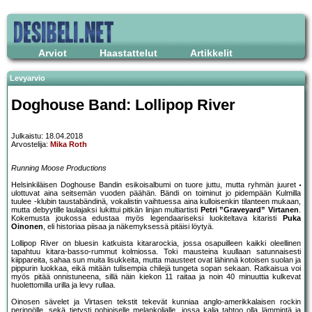
Arviot
Haastattelut
Artikkelit
Levyarvio
Doghouse Band: Lollipop River
Julkaistu: 18.04.2018
Arvostelija:
Mika Roth
Running Moose Productions
Helsinkiläisen Doghouse Bandin esikoisalbumi on tuore juttu, mutta ryhmän juuret
ulottuvat aina seitsemän vuoden päähän. Bändi on toiminut jo pidempään Kulmilla
tuulee -klubin taustabändinä, vokalistin vaihtuessa aina kulloisenkin tilanteen mukaan,
mutta debyytille laulajaksi lukittui pitkän linjan multiartisti
Petri ”Graveyard” Virtanen
.
Kokemusta joukossa edustaa myös legendaariseksi luokiteltava kitaristi
Puka
Oinonen
, eli historiaa piisaa ja näkemyksessä pitäisi löytyä.
Lollipop River on bluesin katkuista kitararockia, jossa osapuilleen kaikki oleellinen
tapahtuu kitara-basso-rummut kolmiossa. Toki mausteina kuullaan satunnaisesti
kiippareita, sahaa sun muita lisukkeita, mutta mausteet ovat lähinnä kotoisen suolan ja
pippurin luokkaa, eikä mitään tulisempia chilejä tungeta sopan sekaan. Ratkaisua voi
myös pitää onnistuneena, sillä näin kiekon 11 raitaa ja noin 40 minuuttia kulkevat
huolettomilla urilla ja levy rullaa.
Oinosen sävelet ja Virtasen tekstit tekevät kunniaa anglo-amerikkalaisen rockin
perinnölle, sekä tietysti pohjoiselle melankolialle, jossa kalja tahtoo olla lämmintä ja