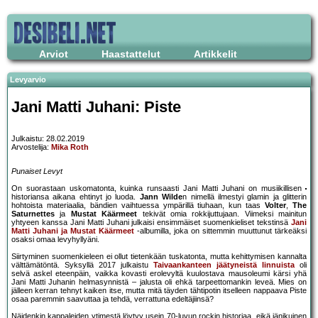
Arviot
Haastattelut
Artikkelit
Levyarvio
Jani Matti Juhani: Piste
Julkaistu: 28.02.2019
Arvostelija:
Mika Roth
Punaiset Levyt
On suorastaan uskomatonta, kuinka runsaasti Jani Matti Juhani on musiikillisen
historiansa aikana ehtinyt jo luoda.
Jann Wilde
n nimellä ilmestyi glamin ja glitterin
hohtoista materiaalia, bändien vaihtuessa ympärillä tiuhaan, kun taas
Volter
,
The
Saturnettes
ja
Mustat Käärmeet
tekivät omia rokkijuttujaan. Viimeksi mainitun
yhtyeen kanssa Jani Matti Juhani julkaisi ensimmäiset suomenkieliset tekstinsä
Jani
Matti Juhani ja Mustat Käärmeet
-albumilla, joka on sittemmin muuttunut tärkeäksi
osaksi omaa levyhyllyäni.
Siirtyminen suomenkieleen ei ollut tietenkään tuskatonta, mutta kehittymisen kannalta
välttämätöntä. Syksyllä 2017 julkaistu
Taivaankanteen jäätyneistä linnuista
oli
selvä askel eteenpäin, vaikka kovasti erolevyltä kuulostava mausoleumi kärsi yhä
Jani Matti Juhanin helmasynnistä – jalusta oli ehkä tarpeettomankin leveä. Mies on
jälleen kerran tehnyt kaiken itse, mutta mitä täyden tähtipotin itselleen nappaava Piste
osaa paremmin saavuttaa ja tehdä, verrattuna edeltäjiinsä?
Näidenkin kappaleiden ytimestä löytyy usein 70-luvun rockin historiaa, eikä iänikuinen