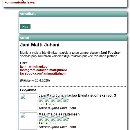
kommentoida levyä
Artistihaku
Artisti
Jani Matti Juhani
Monista muista bändi-inkarnaatioista tutun tamperelaisen
Jani Tuovisen
soololla pop soi retron kaihoisasti ja rokkikin puskee toisinaan pintaan.
Linkit:
janimattijuhani.com
instagram.com/janimattijuhani
facebook.com/janimattijuhani
(Päivitetty 28.4.2026)
Levyarviot
Jani Matti Juhani laulaa Elvistä suomeksi vol. 3
09.01.2025
Arvostelijana Mika Roth
Maailma palaa raiteilleen
14.04.2022
Arvostelijana Mika Roth