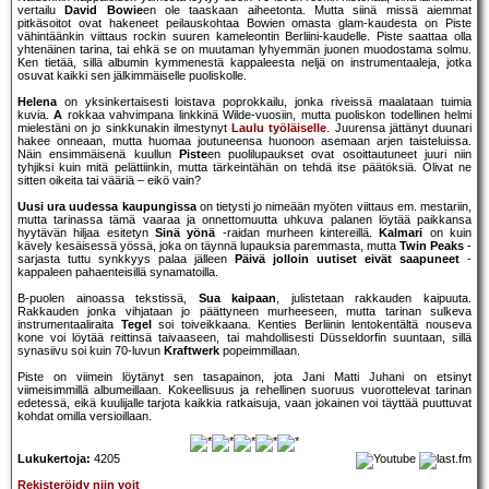
vertailu
David Bowie
en ole taaskaan aiheetonta. Mutta siinä missä aiemmat
pitkäsoitot ovat hakeneet peilauskohtaa Bowien omasta glam-kaudesta on Piste
vähintäänkin viittaus rockin suuren kameleontin Berliini-kaudelle. Piste saattaa olla
yhtenäinen tarina, tai ehkä se on muutaman lyhyemmän juonen muodostama solmu.
Ken tietää, sillä albumin kymmenestä kappaleesta neljä on instrumentaaleja, jotka
osuvat kaikki sen jälkimmäiselle puoliskolle.
Helena
on yksinkertaisesti loistava poprokkailu, jonka riveissä maalataan tuimia
kuvia.
A
rokkaa vahvimpana linkkinä Wilde-vuosiin, mutta puoliskon todellinen helmi
mielestäni on jo sinkkunakin ilmestynyt
Laulu työläiselle
. Juurensa jättänyt duunari
hakee onneaan, mutta huomaa joutuneensa huonoon asemaan arjen taisteluissa.
Näin ensimmäisenä kuullun
Piste
en puolilupaukset ovat osoittautuneet juuri niin
tyhjiksi kuin mitä pelättiinkin, mutta tärkeintähän on tehdä itse päätöksiä. Olivat ne
sitten oikeita tai vääriä – eikö vain?
Uusi ura uudessa kaupungissa
on tietysti jo nimeään myöten viittaus em. mestariin,
mutta tarinassa tämä vaaraa ja onnettomuutta uhkuva palanen löytää paikkansa
hyytävän hiljaa esitetyn
Sinä yönä
-raidan murheen kintereillä.
Kalmari
on kuin
kävely kesäisessä yössä, joka on täynnä lupauksia paremmasta, mutta
Twin Peaks
-
sarjasta tuttu synkkyys palaa jälleen
Päivä jolloin uutiset eivät saapuneet
-
kappaleen pahaenteisillä synamatoilla.
B-puolen ainoassa tekstissä,
Sua kaipaan
, julistetaan rakkauden kaipuuta.
Rakkauden jonka vihjataan jo päättyneen murheeseen, mutta tarinan sulkeva
instrumentaaliraita
Tegel
soi toiveikkaana. Kenties Berliinin lentokentältä nouseva
kone voi löytää reittinsä taivaaseen, tai mahdollisesti Düsseldorfin suuntaan, sillä
synasiivu soi kuin 70-luvun
Kraftwerk
popeimmillaan.
Piste on viimein löytänyt sen tasapainon, jota Jani Matti Juhani on etsinyt
viimeisimmillä albumeillaan. Kokeellisuus ja rehellinen suoruus vuorottelevat tarinan
edetessä, eikä kuulijalle tarjota kaikkia ratkaisuja, vaan jokainen voi täyttää puuttuvat
kohdat omilla versioillaan.
Lukukertoja:
4205
Rekisteröidy niin voit