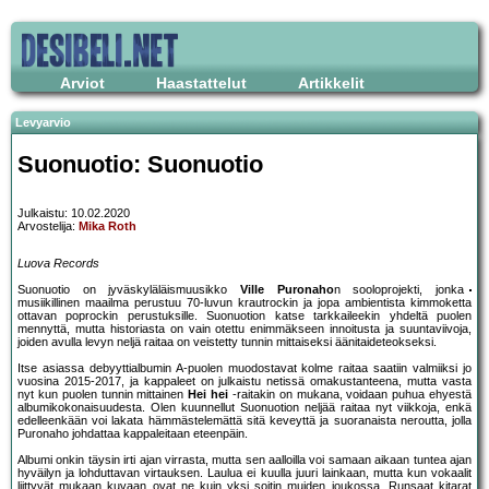
Arviot
Haastattelut
Artikkelit
Levyarvio
Suonuotio: Suonuotio
Julkaistu: 10.02.2020
Arvostelija:
Mika Roth
Luova Records
Suonuotio on jyväskyläläismuusikko
Ville Puronaho
n sooloprojekti, jonka
musiikillinen maailma perustuu 70-luvun krautrockin ja jopa ambientista kimmoketta
ottavan poprockin perustuksille. Suonuotion katse tarkkaileekin yhdeltä puolen
mennyttä, mutta historiasta on vain otettu enimmäkseen innoitusta ja suuntaviivoja,
joiden avulla levyn neljä raitaa on veistetty tunnin mittaiseksi äänitaideteokseksi.
Itse asiassa debyyttialbumin A-puolen muodostavat kolme raitaa saatiin valmiiksi jo
vuosina 2015-2017, ja kappaleet on julkaistu netissä omakustanteena, mutta vasta
nyt kun puolen tunnin mittainen
Hei hei
-raitakin on mukana, voidaan puhua ehyestä
albumikokonaisuudesta. Olen kuunnellut Suonuotion neljää raitaa nyt viikkoja, enkä
edelleenkään voi lakata hämmästelemättä sitä keveyttä ja suoranaista neroutta, jolla
Puronaho johdattaa kappaleitaan eteenpäin.
Albumi onkin täysin irti ajan virrasta, mutta sen aalloilla voi samaan aikaan tuntea ajan
hyväilyn ja lohduttavan virtauksen. Laulua ei kuulla juuri lainkaan, mutta kun vokaalit
liittyvät mukaan kuvaan ovat ne kuin yksi soitin muiden joukossa. Runsaat kitarat