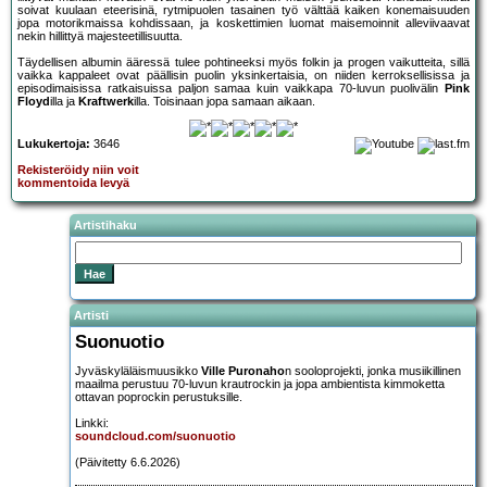
soivat kuulaan eteerisinä, rytmipuolen tasainen työ välttää kaiken konemaisuuden
jopa motorikmaissa kohdissaan, ja koskettimien luomat maisemoinnit alleviivaavat
nekin hillittyä majesteetillisuutta.
Täydellisen albumin ääressä tulee pohtineeksi myös folkin ja progen vaikutteita, sillä
vaikka kappaleet ovat päällisin puolin yksinkertaisia, on niiden kerroksellisissa ja
episodimaisissa ratkaisuissa paljon samaa kuin vaikkapa 70-luvun puolivälin
Pink
Floyd
illa ja
Kraftwerk
illa. Toisinaan jopa samaan aikaan.
Lukukertoja:
3646
Rekisteröidy niin voit
kommentoida levyä
Artistihaku
Artisti
Suonuotio
Jyväskyläläismuusikko
Ville Puronaho
n sooloprojekti, jonka musiikillinen
maailma perustuu 70-luvun krautrockin ja jopa ambientista kimmoketta
ottavan poprockin perustuksille.
Linkki:
soundcloud.com/suonuotio
(Päivitetty 6.6.2026)