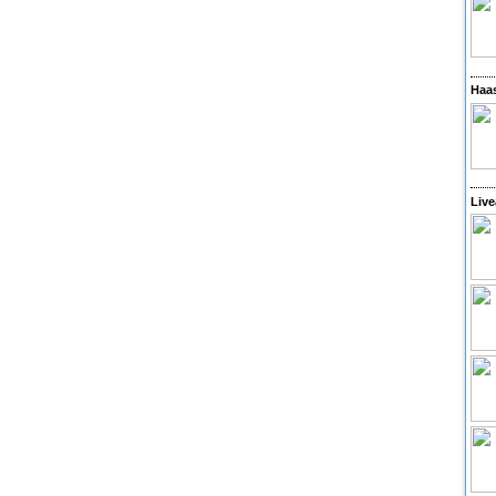
Haas
Live