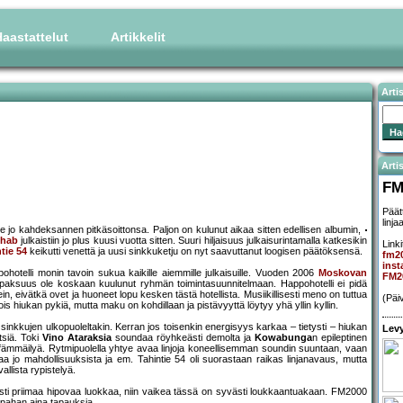
aastattelut
Artikkelit
Arti
Artis
FM
Päätt
linj
e jo kahdeksannen pitkäsoittonsa. Paljon on kulunut aikaa sitten edellisen albumin,
ehab
julkaistiin jo plus kuusi vuotta sitten. Suuri hiljaisuus julkaisurintamalla katkesikin
Linki
tie 54
keikutti venettä ja uusi sinkkuketju on nyt saavuttanut loogisen päätöksensä.
fm2
inst
ohotelli monin tavoin sukua kaikille aiemmille julkaisuille. Vuoden 2006
Moskovan
FM2
sapaksuus ole koskaan kuulunut ryhmän toimintasuunnitelmaan. Happohotelli ei pidä
, eivätkä ovet ja huoneet lopu kesken tästä hotellista. Musiikillisesti meno on tuttua
(Päi
s hiukan pykiä, mutta maku on kohdillaan ja pistävyyttä löytyy yhä yllin kyllin.
tulee sinkkujen ulkopuoleltakin. Kerran jos toisenkin energisyys karkaa – tietysti – hiukan
Levy
tsiä. Toki
Vino Ataraksia
soundaa röyhkeästi demolta ja
Kowabunga
n epileptinen
äfämmäilyä. Rytmipuolella yhtye avaa linjoja koneellisemman soundin suuntaan, vaan
a jo mahdollisuuksista ja em. Tahintie 54 oli suorastaan raikas linjanavaus, mutta
allista rypistelyä.
vasti priimaa hipovaa luokkaa, niin vaikea tässä on syvästi loukkaantuakaan. FM2000
atpahan aina tapauksia.