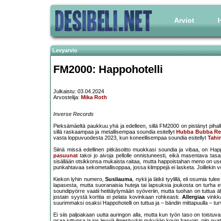
Arviot
H
Levyarvio
FM2000: Happohotelli
Julkaistu: 03.04.2024
Arvostelija:
Mika Roth
Inverse Records
Pieksämäeltä paukkuu yhä ja edelleen, sillä FM2000 on pistänyt pihall
sillä raskaampaa ja metallisempaa soundia esitellyt
Hubba Bubba R
vasta loppuvuodesta 2023, kun koneellisempaa soundia esitellyt
Tahin
Siinä missä edellinen pitkäsoitto muokkasi soundia ja vibaa, on Happ
pasuunat
takoi jo aivoja pellolle onnistuneesti, eikä masentava ta
sisällään otsikkonsa mukaista raitaa, mutta happoistahan meno on usein
punkahtavaa sekometallisoppaa, jossa klimppejä ei lasketa. Joillekin voi
Kiekon lyhin numero,
Susilauma
, nykii ja lätkii tyylillä, eli osumia 
lapasesta, mutta suoranaisia huteja tai lapsuksia joukosta on turha e
soundipyörre vaatii heittäytymään syöveriin, mutta tuohan on tuttua 
jostain syystä korttia ei pelata kovinkaan rohkeasti.
Allergiaa
vinkka
suurimmaksi osaksi Happohotelli on tuttua ja – bändin mittapuulla – turv
Ei siis paljoakaan uutta auringon alla, mutta kun työn taso on toistu
osaa juttunsa ja jos levyjä ilmestyykin nykyään kovin harvoin, niin ov