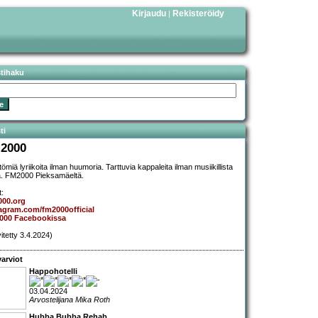
Kirjaudu
Rekisteröidy
|
stihaku
ti
2000
ömiä lyriikoita ilman huumoria. Tarttuvia kappaleita ilman musiikillista
aa. FM2000 Pieksamäeltä.
t:
000.org
agram.com/fm2000official
000 Facebookissa
vitetty 3.4.2024)
arviot
Happohotelli
03.04.2024
Arvostelijana Mika Roth
Hubba Bubba Rehab