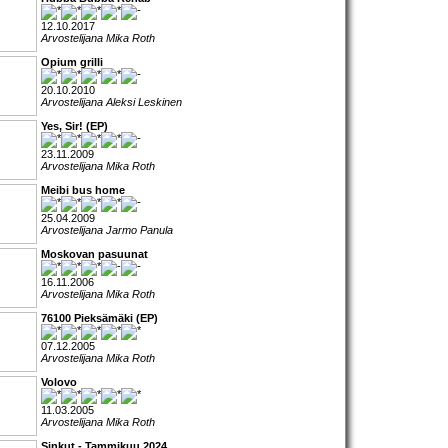
12.10.2017
Arvostelijana Mika Roth
Opium grilli
20.10.2010
Arvostelijana Aleksi Leskinen
Yes, Sir! (EP)
23.11.2009
Arvostelijana Mika Roth
Meibi bus home
25.04.2009
Arvostelijana Jarmo Panula
Moskovan pasuunat
16.11.2006
Arvostelijana Mika Roth
76100 Pieksämäki (EP)
07.12.2005
Arvostelijana Mika Roth
Volovo
11.03.2005
Arvostelijana Mika Roth
Sinkut - Tammikuu 2024