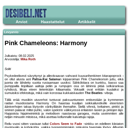
Arviot
Haastattelut
Artikkelit
Levyarvio
Pink Chameleons: Harmony
Julkaistu: 08.02.2025
Arvostelija:
Mika Roth
Soliti
Psykedeelisesti sävyttynyt ja alleviivaavan vahvasti kuusarihenkinen kitarapoprock
on ollut alusta asti
Paltsa-Kai Salama
n kipparoiman Pink Chameleonsin juttu, eikä
juonta ole lähdetty suotta rustaamaan uusiksi. Sähkökitara on kunkku, basso saa
pumppailla linjoillaan aaltoja peliin ja rumpujen osa on lähinnä pitää selkärankaa
ryhdissä, liikaa eteen tietenkään kiilaamatta. Vokaalit ovat erittäin kuulaiksi ja
sumuisiksi efektoituja, mikä vain korostaa kukkaiskauden
The Beatles
-viboja.
Tällä erää musiikin utuverhot tuntuvat paksuuntuneen entisestään ja kymmenen
raidan muodostama Harmony On haastaa kuulijan seikkailuretkelle eteeristen
ääniverhojen takaa löytyviin värikylläisiin ihemaihin. Siellä vihreä, keltainen, pinkki ja
sininen palavat miltei puhki, valon spektrin välkkyessä erilaisten lasien ja pintojen läpi.
Happoista hippimeininkiä ja melodisen raastavaa garagea, mutta useimmiten alle
neljän minuutin mitoissa, mikä asettaa kellunnalle kaivattuja rajoja.
Reilu vuosi sitten vastaan tullut
Colors Seem to Fade
-sinkku on edelleen kiistaton
muotovalio ja kohokohta, vaikka tuoreemmistakin sinkuista haastajia löytyy. Albumin