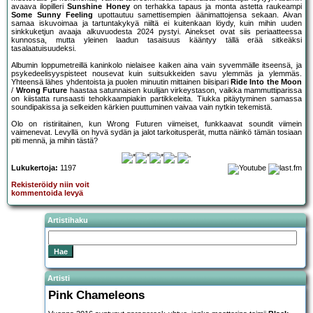
avaava ilopilleri
Sunshine Honey
on terhakka tapaus ja monta astetta raukeampi
Some Sunny Feeling
upottautuu samettisempien äänimattojensa sekaan. Aivan
samaa iskuvoimaa ja tartuntakykyä niiltä ei kuitenkaan löydy, kuin mihin uuden
sinkkuketjun avaaja alkuvuodesta 2024 pystyi. Ainekset ovat siis periaatteessa
kunnossa, mutta yleinen laadun tasaisuus kääntyy tällä erää sitkeäksi
tasalaatuisuudeksi.
Albumin loppumetreillä kaninkolo nielaisee kaiken aina vain syvemmälle itseensä, ja
psykedeelisyyspisteet nousevat kuin suitsukkeiden savu ylemmäs ja ylemmäs.
Yhteensä lähes yhdentoista ja puolen minuutin mittainen biisipari
Ride Into the Moon
/
Wrong Future
haastaa satunnaisen kuulijan virkeystason, vaikka mammuttiparissa
on kiistatta runsaasti tehokkaampiakin partikkeleita. Tiukka pitäytyminen samassa
soundipakissa ja selkeiden kärkien puuttuminen vaivaa vain nytkin tekemistä.
Olo on ristiriitainen, kun Wrong Futuren viimeiset, funkkaavat soundit viimein
vaimenevat. Levyllä on hyvä sydän ja jalot tarkoitusperät, mutta näinkö tämän tosiaan
piti mennä, ja mihin tästä?
Lukukertoja:
1197
Rekisteröidy niin voit
kommentoida levyä
Artistihaku
Artisti
Pink Chameleons