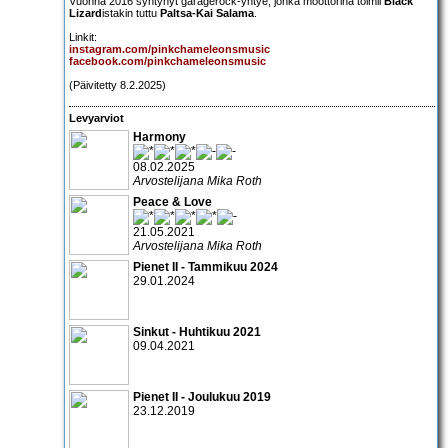
Vuonna 2016 syntynyt garagerock-yhtye, jonka moottorina toimii
Black
Lizard
istakin tuttu
Paltsa-Kai Salama
.
Linkit:
instagram.com/pinkchameleonsmusic
facebook.com/pinkchameleonsmusic
(Päivitetty 8.2.2025)
Levyarviot
Harmony
08.02.2025
Arvostelijana Mika Roth
Peace & Love
21.05.2021
Arvostelijana Mika Roth
Pienet II - Tammikuu 2024
29.01.2024
Sinkut - Huhtikuu 2021
09.04.2021
Pienet II - Joulukuu 2019
23.12.2019