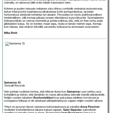
voimalla, on äänessä tällä erää mitään katumaton mies.
Kolmen ja puolen minuutin mittainen siivu tihkuu combolle ominaista testosteronia,
tiukan kitararockin kaahatessa pikakaistaa kohti auringonlaskua, tai jotain
horisontissa siintävää hohdetta nyt ainakin. Perusidea on myös poikkeuksellisen
hedelmällinen, sillä kertoja julistaa omaan elämäänsä tyytyväisyyttä. Suomalaisten
helmasyntihän on vatvoa menneitä ja pohtia kaikkea sitä, mitä on ihan turha enää
jälkikäteen katua. Se on kenties maan tapa, mutta ei tämän miehen tapa. Kertoja
kun haluaa, että otsikon tekstillä varustettu tuhkauurna ammutaan avaruuteen.
Mika Roth
Samanna: Ei
Texicalli Records
Voin puhtain sydämin kertoa, että hihkuin ilosta kun
Samanna
n uusi sinkku osui
kohdalleni ja selvisi, että tämähän on vasta alkusoittoa tulevalle toiselle pitkäsoitolle.
Neljän vuoden takainen
Ruohonleikkuri
kun puksuttaa edelleen korvissani ja
svengaava folkpop ei ole ainakaan pitkäpiimäistynyt vajaan neljän vuoden aikana.
Yhtye on pysynyt täysin samassa kokoonpanossa ja vokalisti
Anna Pesonen
revittelee koskettimiensa takana tuttuun tapaan,
Sami Sippola
n saksofonin
risteillessä pinnalla sinne ja tänne. Rytmiryhmä
Inari Ruonamaa
(basso) ja