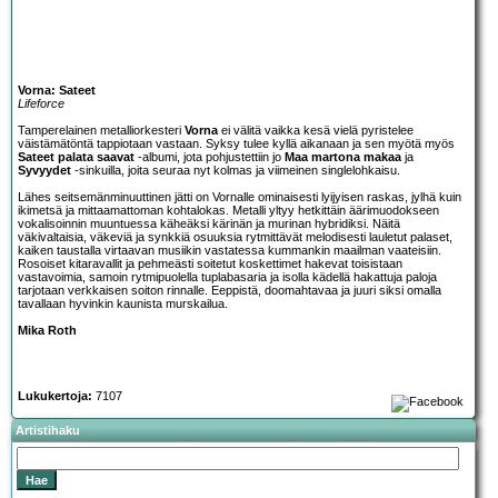
Vorna: Sateet
Lifeforce
Tamperelainen metalliorkesteri
Vorna
ei välitä vaikka kesä vielä pyristelee
väistämätöntä tappiotaan vastaan. Syksy tulee kyllä aikanaan ja sen myötä myös
Sateet palata saavat
-albumi, jota pohjustettiin jo
Maa martona makaa
ja
Syvyydet
-sinkuilla, joita seuraa nyt kolmas ja viimeinen singlelohkaisu.
Lähes seitsemänminuuttinen jätti on Vornalle ominaisesti lyijyisen raskas, jylhä kuin
ikimetsä ja mittaamattoman kohtalokas. Metalli yltyy hetkittäin äärimuodokseen
vokalisoinnin muuntuessa käheäksi kärinän ja murinan hybridiksi. Näitä
väkivaltaisia, väkeviä ja synkkiä osuuksia rytmittävät melodisesti lauletut palaset,
kaiken taustalla virtaavan musiikin vastatessa kummankin maailman vaateisiin.
Rosoiset kitaravallit ja pehmeästi soitetut koskettimet hakevat toisistaan
vastavoimia, samoin rytmipuolella tuplabasaria ja isolla kädellä hakattuja paloja
tarjotaan verkkaisen soiton rinnalle. Eeppistä, doomahtavaa ja juuri siksi omalla
tavallaan hyvinkin kaunista murskailua.
Mika Roth
Lukukertoja:
7107
Artistihaku