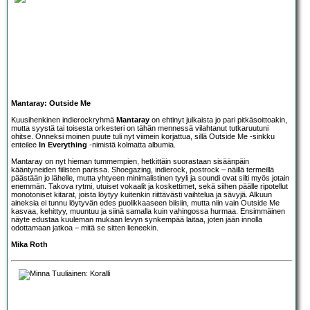
Mantaray: Outside Me
Kuusihenkinen indierockryhmä
Mantaray
on ehtinyt julkaista jo pari pitkäsoittoakin,
mutta syystä tai toisesta orkesteri on tähän mennessä vilahtanut tutkaruutuni
ohitse. Onneksi moinen puute tuli nyt viimein korjattua, sillä Outside Me -sinkku
enteilee
In Everything
-nimistä kolmatta albumia.
Mantaray on nyt hieman tummempien, hetkittäin suorastaan sisäänpäin
kääntyneiden fiilisten parissa. Shoegazing, indierock, postrock – näillä termeillä
päästään jo lähelle, mutta yhtyeen minimalistinen tyyli ja soundi ovat silti myös jotain
enemmän. Takova rytmi, utuiset vokaalit ja koskettimet, sekä siihen päälle ripotellut
monotoniset kitarat, joista löytyy kuitenkin riittävästi vaihtelua ja sävyjä. Alkuun
aineksia ei tunnu löytyvän edes puolikkaaseen biisiin, mutta niin vain Outside Me
kasvaa, kehittyy, muuntuu ja siinä samalla kuin vahingossa hurmaa. Ensimmäinen
näyte edustaa kuuleman mukaan levyn synkempää laitaa, joten jään innolla
odottamaan jatkoa – mitä se sitten lieneekin.
Mika Roth