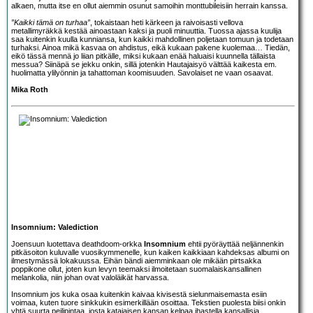
alkaen, mutta itse en ollut aiemmin osunut samoihin monttubileisiin herrain kanssa.
”Kaikki tämä on turhaa”
, tokaistaan heti kärkeen ja raivoisasti vellova
metallimyräkkä kestää ainoastaan kaksi ja puoli minuuttia. Tuossa ajassa kuulija
saa kuitenkin kuulla kunniansa, kun kaikki mahdollinen poljetaan tomuun ja todetaan
turhaksi. Ainoa mikä kasvaa on ahdistus, eikä kukaan pakene kuolemaa… Tiedän,
eikö tässä mennä jo liian pitkälle, miksi kukaan enää haluaisi kuunnella tällaista
messua? Siinäpä se jekku onkin, sillä jotenkin Hautajaisyö välttää kaikesta em.
huolimatta ylilyönnin ja tahattoman koomisuuden. Savolaiset ne vaan osaavat.
Mika Roth
Insomnium: Valediction
Joensuun luotettava deathdoom-orkka
Insomnium
ehtii pyöräyttää neljännenkin
pitkäsoiton kuluvalle vuosikymmenelle, kun kaiken kaikkiaan kahdeksas albumi on
ilmestymässä lokakuussa. Eihän bändi aiemminkaan ole mikään pirtsakka
poppikone ollut, joten kun levyn teemaksi ilmoitetaan suomalaiskansallinen
melankolia, niin johan ovat valoläikät harvassa.
Insomnium jos kuka osaa kuitenkin kaivaa kivisestä sielunmaisemasta esiin
voimaa, kuten tuore sinkkukin esimerkillään osoittaa. Tekstien puolesta biisi onkin
yhtä suurta peilipintaa, josta katajaisen kansan kelpaa ihastella kansallisia