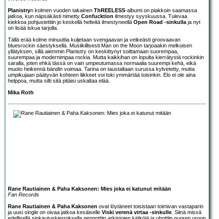
Planistry
n kolmen vuoden takainen
ThREELESS
-albumi on piakkoin saamassa
jatkoa, kun näpsäkästi nimetty
Confucktion
ilmestyy syyskuussa. Tulevaa
kiekkoa pohjustettiin jo keskellä helteitä ilmestyneellä
Open Road -sinkulla
ja nyt
on lisää iskua tarjolla.
Tällä erää kolme minuuttia kuljetaan svengaavan ja veikeästi groovaavan
bluesrockin säestyksellä. Musiikillisesti Man on the Moon tarjoaakin melkoisen
yllätyksen, sillä aiemmin Planistry on keskittynyt soittamaan suorempaa,
suurempaa ja modernimpaa rockia. Mutta kaikkihan on lopulta kierrätystä rockinkin
saralla, joten ehkä tässä on vain umpeutumassa normaalia suurempi kehä, eikä
muoto heikennä bändin voimaa. Tarina on taustaltaan surussa kylvetetty, mutta
umpikujaan päätyvän kohteen liikkeet voi toki ymmärtää toisinkin. Elo ei ole aina
helppoa, mutta silti sitä pitäisi uskaltaa elää.
Mika Roth
Rane Rautiainen & Paha Kaksonen: Mies joka ei katunut mitään
Fan Records
Rane Rautiainen & Paha Kaksonen
ovat löytäneet toisistaan toimivan vastaparin
ja uusi single on oivaa jatkoa kesäiselle
Viski verenä virtaa -sinkulle
. Siinä missä
edellisellä sinkautuskierroksella pengottiin arkistojen kätköjä ja uhottiin nuoren uroon