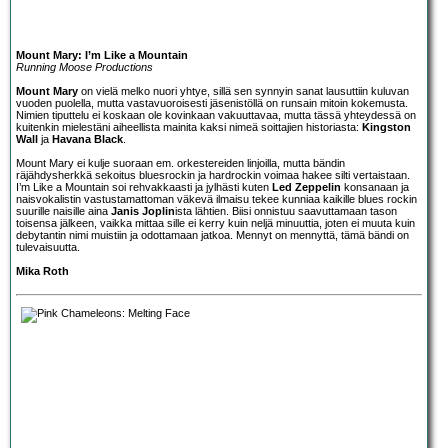
Mount Mary: I’m Like a Mountain
Running Moose Productions
Mount Mary
on vielä melko nuori yhtye, sillä sen synnyin sanat lausuttiin kuluvan
vuoden puolella, mutta vastavuoroisesti jäsenistöllä on runsain mitoin kokemusta.
Nimien tiputtelu ei koskaan ole kovinkaan vakuuttavaa, mutta tässä yhteydessä on
kuitenkin mielestäni aiheellista mainita kaksi nimeä soittajien historiasta:
Kingston
Wall
ja
Havana Black
.
Mount Mary ei kulje suoraan em. orkestereiden linjoilla, mutta bändin
räjähdysherkkä sekoitus bluesrockin ja hardrockin voimaa hakee silti vertaistaan.
I’m Like a Mountain soi rehvakkaasti ja jylhästi kuten
Led Zeppelin
konsanaan ja
naisvokalistin vastustamattoman väkevä ilmaisu tekee kunniaa kaikille blues rockin
suurille naisille aina
Janis Joplin
ista lähtien. Biisi onnistuu saavuttamaan tason
toisensa jälkeen, vaikka mittaa sille ei kerry kuin neljä minuuttia, joten ei muuta kuin
debytantin nimi muistiin ja odottamaan jatkoa. Mennyt on mennyttä, tämä bändi on
tulevaisuutta.
Mika Roth