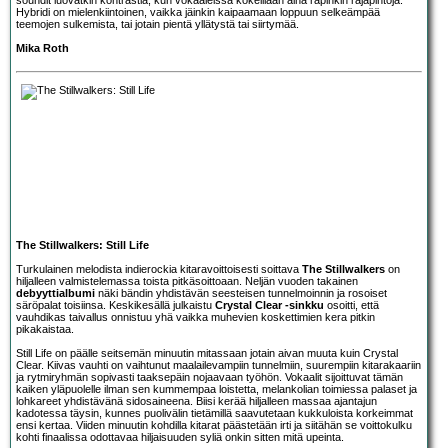
Hybridi on mielenkiintoinen, vaikka jäinkin kaipaamaan loppuun selkeämpää
teemojen sulkemista, tai jotain pientä yllätystä tai siirtymää.
Mika Roth
The Stillwalkers: Still Life
Turkulainen melodista indierockia kitaravoittoisesti soittava
The Stillwalkers
on
hiljalleen valmistelemassa toista pitkäsoittoaan. Neljän vuoden takainen
debyyttialbumi
näki bändin yhdistävän seesteisen tunnelmoinnin ja rosoiset
säröpalat toisiinsa. Keskikesällä julkaistu
Crystal Clear -sinkku
osoitti, että
vauhdikas taivallus onnistuu yhä vaikka muhevien koskettimien kera pitkin
pikakaistaa.
Still Life on päälle seitsemän minuutin mitassaan jotain aivan muuta kuin Crystal
Clear. Kiivas vauhti on vaihtunut maalailevampiin tunnelmiin, suurempiin kitarakaariin
ja rytmiryhmän sopivasti taaksepäin nojaavaan työhön. Vokaalit sijoittuvat tämän
kaiken yläpuolelle ilman sen kummempaa loistetta, melankolian toimiessa palaset ja
lohkareet yhdistävänä sidosaineena. Biisi kerää hiljalleen massaa ajantajun
kadotessa täysin, kunnes puolivälin tietämillä saavutetaan kukkuloista korkeimmat
ensi kertaa. Viiden minuutin kohdilla kitarat päästetään irti ja siitähän se voittokulku
kohti finaalissa odottavaa hiljaisuuden syliä onkin sitten mitä upeinta.