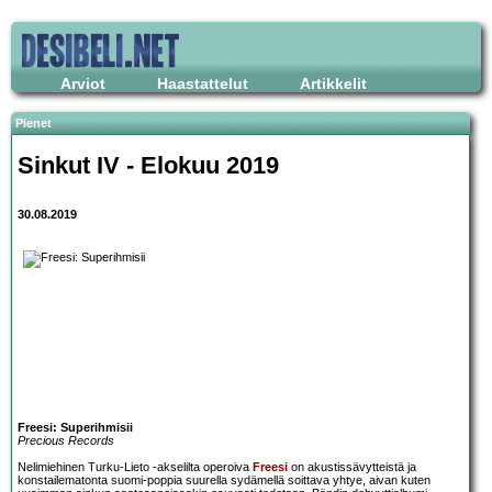
Arviot
Haastattelut
Artikkelit
Pienet
Sinkut IV - Elokuu 2019
30.08.2019
Freesi: Superihmisii
Precious Records
Nelimiehinen Turku-Lieto -akselilta operoiva
Freesi
on akustissävytteistä ja
konstailematonta suomi-poppia suurella sydämellä soittava yhtye, aivan kuten