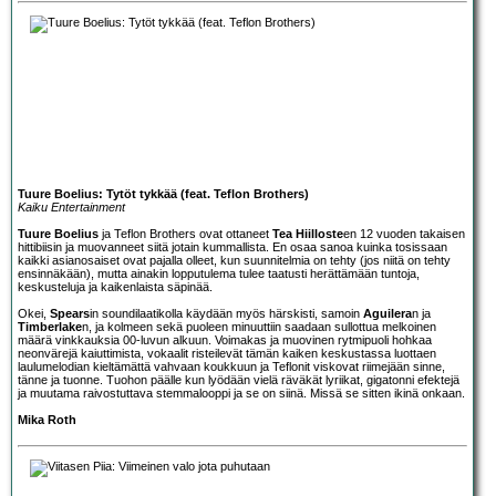
Tuure Boelius: Tytöt tykkää (feat. Teflon Brothers)
Kaiku Entertainment
Tuure Boelius
ja Teflon Brothers ovat ottaneet
Tea Hiilloste
en 12 vuoden takaisen
hittibiisin ja muovanneet siitä jotain kummallista. En osaa sanoa kuinka tosissaan
kaikki asianosaiset ovat pajalla olleet, kun suunnitelmia on tehty (jos niitä on tehty
ensinnäkään), mutta ainakin lopputulema tulee taatusti herättämään tuntoja,
keskusteluja ja kaikenlaista säpinää.
Okei,
Spears
in soundilaatikolla käydään myös härskisti, samoin
Aguilera
n ja
Timberlake
n, ja kolmeen sekä puoleen minuuttiin saadaan sullottua melkoinen
määrä vinkkauksia 00-luvun alkuun. Voimakas ja muovinen rytmipuoli hohkaa
neonvärejä kaiuttimista, vokaalit risteilevät tämän kaiken keskustassa luottaen
laulumelodian kieltämättä vahvaan koukkuun ja Teflonit viskovat riimejään sinne,
tänne ja tuonne. Tuohon päälle kun lyödään vielä räväkät lyriikat, gigatonni efektejä
ja muutama raivostuttava stemmalooppi ja se on siinä. Missä se sitten ikinä onkaan.
Mika Roth