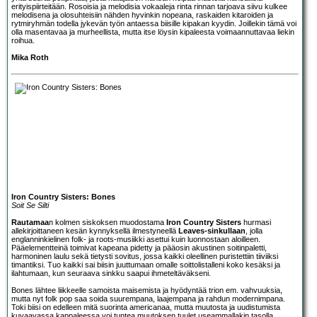
erityispiirteitään. Rosoisia ja melodisia vokaaleja rinta rinnan tarjoava siivu kulkee
melodisena ja olosuhteisiin nähden hyvinkin nopeana, raskaiden kitaroiden ja
rytmiryhmän todella jykevän työn antaessa biisille kipakan kyydin. Joillekin tämä voi
olla masentavaa ja murheellista, mutta itse löysin kipaleesta voimaannuttavaa liekin
roihua.
Mika Roth
Iron Country Sisters: Bones
Soit Se Silti
Rautamaa
n kolmen siskoksen muodostama
Iron Country Sisters
hurmasi
allekirjoittaneen kesän kynnyksellä ilmestyneellä
Leaves-sinkullaan
, jolla
englanninkielinen folk- ja roots-musiikki asettui kuin luonnostaan aloilleen.
Pääelementteinä toimivat kapeana pidetty ja pääosin akustinen soitinpaletti,
harmoninen laulu sekä tietysti sovitus, jossa kaikki oleellinen puristettiin tiiviiksi
timantiksi. Tuo kaikki sai biisin juuttumaan omalle soittolistalleni koko kesäksi ja
ilahtumaan, kun seuraava sinkku saapui ihmeteltäväkseni.
Bones lähtee liikkeelle samoista maisemista ja hyödyntää trion em. vahvuuksia,
mutta nyt folk pop saa soida suurempana, laajempana ja rahdun modernimpana.
Toki biisi on edelleen mitä suorinta americanaa, mutta muutosta ja uudistumista
kuvaavassa kappaleessa voi tuntea muutoksen tuulet useammallakin tasolla.