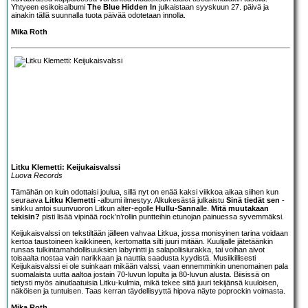
Yhtyeen esikoisalbumi
The Blue Hidden In
julkaistaan syyskuun 27. päivä ja
ainakin tällä suunnalla tuota päivää odotetaan innolla.
Mika Roth
Litku Klemetti: Keijukaisvalssi
Luova Records
Tämähän on kuin odottaisi joulua, sillä nyt on enää kaksi viikkoa aikaa siihen kun
seuraava
Litku Klemetti
-albumi ilmestyy. Alkukesästä julkaistu
Sinä tiedät sen
-
sinkku antoi suunvuoron Litkun alter-egolle
Hullu-Sanna
lle.
Mitä muutakaan
tekisin?
pisti lisää vipinää rock’n’rollin puntteihin etunojan painuessa syvemmäksi.
Keijukaisvalssi on tekstiltään jälleen vahvaa Litkua, jossa monisyinen tarina voidaan
kertoa taustoineen kaikkineen, kertomatta silti juuri mitään. Kuulijalle jätetäänkin
runsas tulkintamahdollisuuksien labyrintti ja salapoliisiurakka, tai voihan aivot
toisaalta nostaa vain narikkaan ja nauttia saadusta kyydistä. Musiikillisesti
Keijukaisvalssi ei ole suinkaan mikään valssi, vaan ennemminkin unenomainen pala
suomalaista uutta aaltoa jostain 70-luvun lopulta ja 80-luvun alusta. Biisissä on
tietysti myös ainutlaatuisia Litku-kulmia, mikä tekee siitä juuri tekijänsä kuuloisen,
näköisen ja tuntuisen. Taas kerran täydellisyyttä hipova näyte poprockin voimasta.
Mika Roth