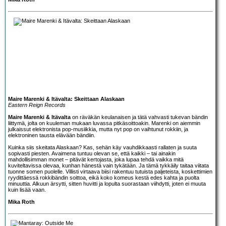
Maire Marenki & Itävalta: Skeittaan Alaskaan
Eastern Reign Records
Maire Marenki & Itävalta
on räväkän keulanaisen ja tätä vahvasti tukevan bändin
liittymä, jolta on kuuleman mukaan luvassa pitkäsoittoakin. Marenki on aiemmin
julkaissut elektronista pop-musiikkia, mutta nyt pop on vaihtunut rokkiin, ja
elektroninen tausta elävään bändiin.
Kuinka siis skeitata Alaskaan? Kas, sehän käy vauhdikkaasti rallaten ja suuta
sopivasti piesten. Avaimena tuntuu olevan se, että kaikki – tai ainakin
mahdollisimman monet – pitävät kertojasta, joka lupaa tehdä vaikka mitä
kuviteltavissa olevaa, kunhan hänestä vain tykätään. Ja tämä tykkäily taitaa viitata
tuonne somen puolelle. Villisti virtaava biisi rakentuu tutuista paljeteista, koskettimien
ryydittäessä rokkibändin soittoa, eikä koko komeus kestä edes kahta ja puolta
minuuttia. Alkuun ärsytti, sitten huvitti ja lopulta suorastaan viihdytti, joten ei muuta
kuin lisää vaan.
Mika Roth