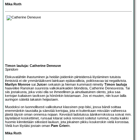
Mika Roth
Timon lauluja: Catherine Deneuve
Spiridom
Elokuvatähtiin ihastuminen ja heidän joidenkin piirteidensä löytäminen tutuista
ihmisistä ei ole ymmärtääkseni lainkaan epätavallista, poikkeavaa tai negatiivista.
Marilyn Monroe
sai
Juice
n sekaisin ja hieman kummasti nimetty
Timon lauluja
haaveilee Ranskan suuresta valkokankaiden blondista, Catherine Deneuvesta. Tai
siis jostakusta, joka voisi olla se ihmeellinen ja ainutlaatuinen olento, joka saa
kertojan kaltaisen taviksen ja hönönkin loistamaan. Jos ei muuten, niin kuun lailla
auringon säteitä takaisin heijastaen.
Muodoksi on luonnollisesti valikoitunut klassinen pop-biisi, jossa bändi soittaa
enemmänkin taustalta ja säestää kertojaa, jota ei kuitenkaan missään vaiheessa
jätetä täysin oman onnensa nojaan. Keveästi ladotuissa äänikerroksissa soivat mm.
täyteläiset koskettimet, runsaat kitarat sekä rennosti soitetut rummut, mutta kaikki
huomio kiinnitetään sitkeästi lauluun, jota jokainen pikku koukerokin vielä korostaa.
Vielä kun löytäisi jostain oman
Pam Grier
in.
Mika Roth