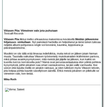
Viitasen Piia: Viimeinen valo jota puhutaan
Texicalli Records
Viitasen Piia
liikkui melko uhkaavissa maisemissa keväisellä
Meidän jälkeemme
hiljaisuus -sinkullaan
. Nyt painolasti hartioilta on helpottanut ja tämä toinen tulevaa
neljättä albumi pohjustava single soi keveänä, kauniina, leppoisana ja
päivänpaisteisena.
Musiikki on siis tällä erää ilmavaa indiefolkkia, mutta teksti on jälleen jotain hieman
muuta. Taustalla vaikuttaa Viitasen työskentely muistisairaiden ikäihmisten parissa,
mikä johtaa avainkysymykseen: mitä meistä jää jäljelle tai jälkeen, kun kaikki on
kuorittu kerros kerrokselta pois? Nämä ovat perustavanlaatuisia elon ydintä pohtivia
kysymyksiä, joihin jokainen saa oman vastauksensa, tai jää vaille varmuutta. Itse
uskon että lopulta meillä on ainakin rakkaus, ja siten tulkitsen myös Viitasen tekstin,
jota kelpaa pohtia kauniin sävellyksen äärellä. Ehkä meistä jokainen on jollekulle se
viimeinen valo, ken tietää.
Mika Roth