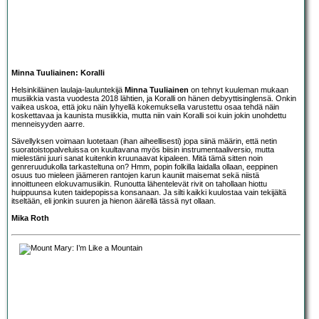
Minna Tuuliainen: Koralli
Helsinkiläinen laulaja-lauluntekijä
Minna Tuuliainen
on tehnyt kuuleman mukaan
musiikkia vasta vuodesta 2018 lähtien, ja Koralli on hänen debyyttisinglensä. Onkin
vaikea uskoa, että joku näin lyhyellä kokemuksella varustettu osaa tehdä näin
koskettavaa ja kaunista musiikkia, mutta niin vain Koralli soi kuin jokin unohdettu
menneisyyden aarre.
Sävellyksen voimaan luotetaan (ihan aiheellisesti) jopa siinä määrin, että netin
suoratoistopalveluissa on kuultavana myös biisin instrumentaaliversio, mutta
mielestäni juuri sanat kuitenkin kruunaavat kipaleen. Mitä tämä sitten noin
genreruudukolla tarkasteltuna on? Hmm, popin folkilla laidalla ollaan, eeppinen
osuus tuo mieleen jäämeren rantojen karun kauniit maisemat sekä niistä
innoittuneen elokuvamusiikin. Runoutta lähentelevät rivit on tahollaan hiottu
huippuunsa kuten taidepopissa konsanaan. Ja silti kaikki kuulostaa vain tekijältä
itseltään, eli jonkin suuren ja hienon äärellä tässä nyt ollaan.
Mika Roth