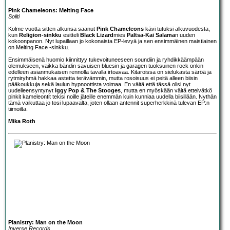
Pink Chameleons: Melting Face
Soliti
Kolme vuotta sitten alkunsa saanut
Pink Chameleons
kävi tutuksi alkuvuodesta,
kun
Religion-sinkku
esitteli
Black Lizard
mies
Paltsa-Kai Salama
n uuden
kokoonpanon. Nyt lupaillaan jo kokonaista EP-levyä ja sen ensimmäinen maistiainen
on Melting Face -sinkku.
Ensimmäisenä huomio kiinnittyy tukevoituneeseen soundiin ja ryhdikkäämpään
olemukseen, vaikka bändin savuisen bluesin ja garagen tuoksuinen rock onkin
edelleen asianmukaisen rennolla tavalla irtoavaa. Kitaroissa on sielukasta säröä ja
rytmiryhmä hakkaa astetta terävämmin, mutta rosoisuus ei peitä alleen biisin
pääkoukkuja sekä laulun hypnoottista voimaa. En väitä että tässä olisi nyt
uudelleensyntynyt
Iggy Pop & The Stooges
, mutta en myöskään väitä etteivätkö
pinkit kameleontit tekisi noille jäteille enemmän kuin kunniaa uudella biisillään. Nythän
tämä vaikuttaa jo tosi lupaavalta, joten ollaan antennit superherkkinä tulevan EP:n
tiimoilta.
Mika Roth
Planistry: Man on the Moon
Inverse Records