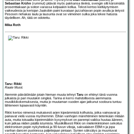
Sebastian Krühn
(rummut) pitävät myös pakkansa tiiviinä, svengin silti kärsimättä
prosenttiakaan ja soiton varassa kelpaakin kellua. Teksti kertoo kieltäytymisen
vaikeudesta ja kertojan Jaakobin paini kuvataan jazzahtavan popin avulla ja tietysti
Pesosen riehakas laulu ja lausunta ovat se viimeinen sulka joka tekee hatusta
täydellisen. Ah, tätä on odotettu.
Mika Roth
Taru: Rikki
Raate Music
Aiemmin päivätöinään jotain hieman muuta tehnyt
Taru
on ehtinyt tänä vuonna
julkaista jo pari muutakin singleä. Tarina ei kerro mahdollisesta aiemmasta
musiikkikokemuksesta, mutta jo muutaman vuoden ajan jatkunut sooloura tuntuu
lähteneen lupaavasti käyntiin.
Rikki kertoo nimensä mukaisesti arjen kipeämmistä kolhuista, jotka vainoavat ja
painavat vielä vuosia myöhemmin. Eihän vanhojen märehtiminen tietenkään mitään
auta, mutta toisaalta kipeimmätkin kysymykset on parempi vaikka huutaa ääneen,
kuin jatkaa niiden päällä istumista. Musiikillisesti Rikki on mielenkiintoinen sekoitus
elektronisen popin nykyhetkeä ja 90-luvun viboja, saksalaisen EBM:n ja jopa
vanhan dancen puskiessa paljettejaan pintaan. Synien säksätys ja muuntuvat
soundit luovatkin kontrastia, kun vokaaleissa kokeillaan aina räpinkin rajapintoja.