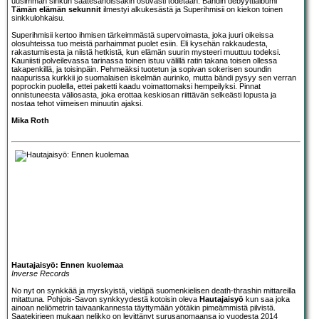
uusimman sinkun saatesanoissakin osuvasti todetaan. Bändin debyyttialbumi
Tämän elämän sekunnit
ilmestyi alkukesästä ja Superihmisii on kiekon toinen
sinkkulohkaisu.
Superihmisii kertoo ihmisen tärkeimmästä supervoimasta, joka juuri oikeissa
olosuhteissa tuo meistä parhaimmat puolet esiin. Eli kysehän rakkaudesta,
rakastumisesta ja niistä hetkistä, kun elämän suurin mysteeri muuttuu todeksi.
Kauniisti polveilevassa tarinassa toinen istuu välillä ratin takana toisen ollessa
takapenkillä, ja toisinpäin. Pehmeäksi tuotetun ja sopivan sokerisen soundin
naapurissa kurkkii jo suomalaisen iskelmän aurinko, mutta bändi pysyy sen verran
poprockin puolella, ettei paketti kaadu voimattomaksi hempeilyksi. Pinnat
onnistuneesta väliosasta, joka erottaa keskiosan riittävän selkeästi lopusta ja
nostaa tehot viimeisen minuutin ajaksi.
Mika Roth
Hautajaisyö: Ennen kuolemaa
Inverse Records
No nyt on synkkää ja myrskyistä, vieläpä suomenkielisen death-thrashin mittareilla
mitattuna. Pohjois-Savon synkkyydestä kotoisin oleva
Hautajaisyö
kun saa joka
ainoan neliömetrin taivaankannesta täyttymään yötäkin pimeämmistä pilvistä.
Saatekirjeen mukaan nelikko on levittänyt surusanomaansa jo vuodesta 2014