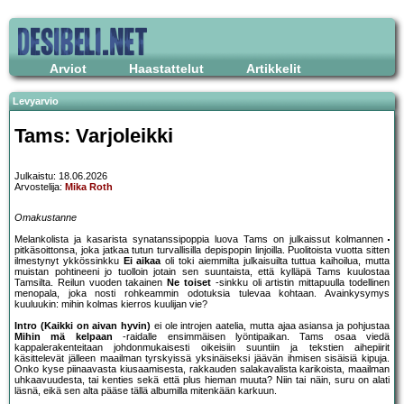
Arviot
Haastattelut
Artikkelit
Levyarvio
Tams: Varjoleikki
Julkaistu: 18.06.2026
Arvostelija:
Mika Roth
Omakustanne
Melankolista ja kasarista synatanssipoppia luova Tams on julkaissut kolmannen
pitkäsoittonsa, joka jatkaa tutun turvallisilla depispopin linjoilla. Puolitoista vuotta sitten
ilmestynyt ykkössinkku
Ei aikaa
oli toki aiemmilta julkaisuilta tuttua kaihoilua, mutta
muistan pohtineeni jo tuolloin jotain sen suuntaista, että kylläpä Tams kuulostaa
Tamsilta. Reilun vuoden takainen
Ne toiset
-sinkku oli artistin mittapuulla todellinen
menopala, joka nosti rohkeammin odotuksia tulevaa kohtaan. Avainkysymys
kuuluukin: mihin kolmas kierros kuulijan vie?
Intro (Kaikki on aivan hyvin)
ei ole introjen aatelia, mutta ajaa asiansa ja pohjustaa
Mihin mä kelpaan
-raidalle ensimmäisen lyöntipaikan. Tams osaa viedä
kappalerakenteitaan johdonmukaisesti oikeisiin suuntiin ja tekstien aihepiirit
käsittelevät jälleen maailman tyrskyissä yksinäiseksi jäävän ihmisen sisäisiä kipuja.
Onko kyse piinaavasta kiusaamisesta, rakkauden salakavalista karikoista, maailman
uhkaavuudesta, tai kenties sekä että plus hieman muuta? Niin tai näin, suru on alati
läsnä, eikä sen alta pääse tällä albumilla mitenkään karkuun.