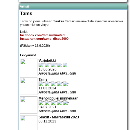
Artisti
Tams
Tams on joensuulaisen
Tuukka Tams
in melankolista synamusiikkia luova
yhden miehen yhtye.
Linkit:
facebook.com/tamsunlimited
instagram.com/tams_disco2000
(Päivitetty 18.6.2026)
Levyarviot
Varjoleikki
18.06.2026
Arvostelijana Mika Roth
Tams
11.03.2024
Arvostelijana Mika Roth
Menolippu ei minnekään
04.07.2021
Arvostelijana Mika Roth
Sinkut - Marraskuu 2023
08.11.2023