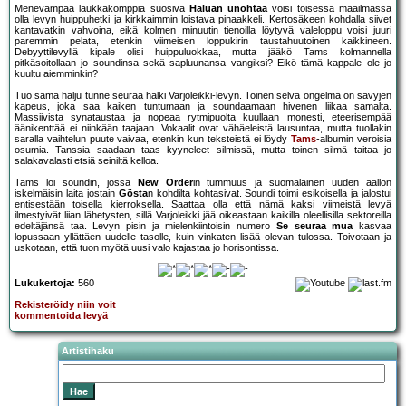
Menevämpää laukkakomppia suosiva
Haluan unohtaa
voisi toisessa maailmassa
olla levyn huippuhetki ja kirkkaimmin loistava pinaakkeli. Kertosäkeen kohdalla siivet
kantavatkin vahvoina, eikä kolmen minuutin tienoilla löytyvä valeloppu voisi juuri
paremmin pelata, etenkin viimeisen loppukirin taustahuutoinen kaikkineen.
Debyyttilevyllä kipale olisi huippuluokkaa, mutta jääkö Tams kolmannella
pitkäsoitollaan jo soundinsa sekä sapluunansa vangiksi? Eikö tämä kappale ole jo
kuultu aiemminkin?
Tuo sama halju tunne seuraa halki Varjoleikki-levyn. Toinen selvä ongelma on sävyjen
kapeus, joka saa kaiken tuntumaan ja soundaamaan hivenen liikaa samalta.
Massiivista synataustaa ja nopeaa rytmipuolta kuullaan monesti, eteerisempää
äänikenttää ei niinkään taajaan. Vokaalit ovat vähäeleistä lausuntaa, mutta tuollakin
saralla vaihtelun puute vaivaa, etenkin kun teksteistä ei löydy
Tams
-albumin veroisia
osumia. Tanssia saadaan taas kyyneleet silmissä, mutta toinen silmä taitaa jo
salakavalasti etsiä seiniltä kelloa.
Tams loi soundin, jossa
New Order
in tummuus ja suomalainen uuden aallon
iskelmäisin laita jostain
Gösta
n kohdilta kohtasivat. Soundi toimi esikoisella ja jalostui
entisestään toisella kierroksella. Saattaa olla että nämä kaksi viimeistä levyä
ilmestyivät liian lähetysten, sillä Varjoleikki jää oikeastaan kaikilla oleellisilla sektoreilla
edeltäjänsä taa. Levyn pisin ja mielenkiintoisin numero
Se seuraa mua
kasvaa
lopussaan yllättäen uudelle tasolle, kuin vinkaten lisää olevan tulossa. Toivotaan ja
uskotaan, että tuon myötä uusi valo kajastaa jo horisontissa.
Lukukertoja:
560
Rekisteröidy niin voit
kommentoida levyä
Artistihaku