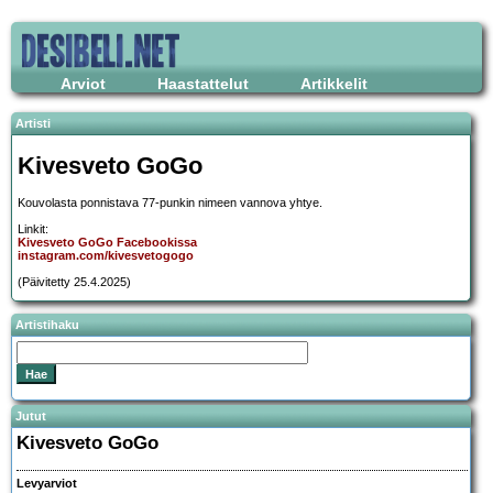
Arviot
Haastattelut
Artikkelit
Artisti
Kivesveto GoGo
Kouvolasta ponnistava 77-punkin nimeen vannova yhtye.
Linkit:
Kivesveto GoGo Facebookissa
instagram.com/kivesvetogogo
(Päivitetty 25.4.2025)
Artistihaku
Jutut
Kivesveto GoGo
Levyarviot