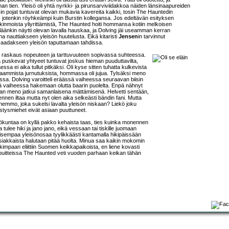
an tien. Yleisö oli yhtä nyrkki- ja pirunsarviviidakkoa näiden länsinaapureiden
sin pojat tuntuvat olevan mukavia kavereita kaikki, tosin The Hauntedin
g
jotenkin röyhkeämpi kuin Burstin kollegansa. Jos edeltävän esityksen
nkinmoista yliyrittämistä, The Haunted hoiti hommansa kotiin melkoisen
selläänkin näytti olevan lavalla hauskaa, ja Dolving jäi useamman kerran
 nauttiakseen yleisön huutelusta. Eikä kitaristi
Jensen
in tarvinnut
 saadakseen yleisön taputtamaan tahdissa.
 raskaus nopeuteen ja tarttuvuuteen sopivassa suhteessa.
a puskevat yhtyeet tuntuvat joskus hieman puuduttavilta,
ssa ei aika tullut pitkäksi. Oli kyse sitten tuhatta kulkevista
taammista jurnutuksista, hommassa oli jujua. Tylsäksi meno
ssa. Dolving varoitteli eräässä vaiheessa seuraavan biisin
sä vaiheessa hakemaan olutta baarin puolelta. Enpä nähnyt
n meno jatkui samanlaisena mättämisenä. Helvetti sentään,
ennen iltaa mutta nyt olen aika selkeästi bändin fani. Mutta
hemmo, joka sukelsi lavalta yleisön niskaan? Liekö joku
estysmiehet eivät asiaan puuttuneet.
lökuntaa on kyllä pakko kehaista taas, ties kuinka monennen
 tulee hiki ja jano jano, eikä vessaan tai tiskille juomaan
ivisempaa yleisönosaa tyylikkäästi kantamalla hikipäissään
tä asiakkaista halutaan pitää huolta. Minua saa kaikin mokomin
kimpaan eliittiin Suomen keikkapaikoista, en liene kovasti
 puitteissa The Haunted veti vuoden parhaan keikan tähän