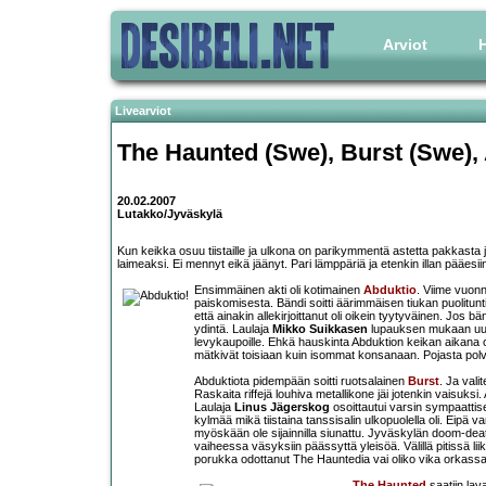
Arviot
H
Livearviot
The Haunted
(Swe),
Burst
(Swe),
20.02.2007
Lutakko/Jyväskylä
Kun keikka osuu tiistaille ja ulkona on parikymmentä astetta pakkasta j
laimeaksi. Ei mennyt eikä jäänyt. Pari lämppäriä ja etenkin illan pääe
Ensimmäinen akti oli kotimainen
Abduktio
. Viime vuon
paiskomisesta. Bändi soitti äärimmäisen tiukan puolituntis
että ainakin allekirjoittanut oli oikein tyytyväinen. Jos 
ydintä. Laulaja
Mikko Suikkasen
lupauksen mukaan uutt
levykaupoille. Ehkä hauskinta Abduktion keikan aikana 
mätkivät toisiaan kuin isommat konsanaan. Pojasta polvi 
Abduktiota pidempään soitti ruotsalainen
Burst
. Ja val
Raskaita riffejä louhiva metallikone jäi jotenkin vaisuk
Laulaja
Linus Jägerskog
osoittautui varsin sympaattise
kylmää mikä tiistaina tanssisalin ulkopuolella oli. Eipä
myöskään ole sijainnilla siunattu. Jyväskylän doom-dea
vaiheessa väsyksiin päässyttä yleisöä. Välillä pitissä lii
porukka odottanut The Hauntedia vai oliko vika orkassa
The Haunted
saatiin lava