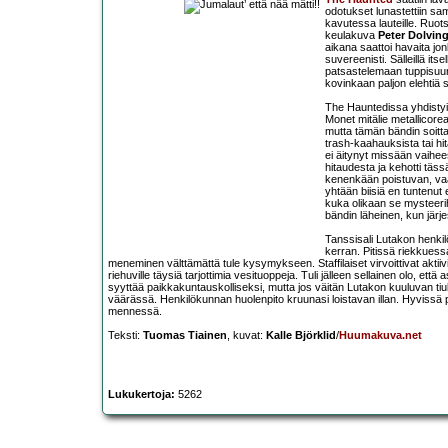
odotukset lunastettiin sam
kavutessa lauteille. Ruot
keulakuva
Peter Dolvin
aikana saattoi havaita jo
suvereenisti. Sälleillä it
patsastelemaan tuppisuuna
kovinkaan paljon elehtiä
The Hauntedissa yhdistyi
Monet mitälie metallicore
mutta tämän bändin soittae
trash-kaahauksista tai hi
ei äitynyt missään vaihee
hitaudesta ja kehotti täs
kenenkään poistuvan, vaa
yhtään biisiä en tuntenut 
kuka olikaan se mysteeri
bändin läheinen, kun järj
Tanssisali Lutakon henki
kerran. Pitissä riekkuessa
meneminen välttämättä tule kysymykseen. Staffilaiset virvoittivat akti
riehuville täysiä tarjottimia vesituoppeja. Tuli jälleen sellainen olo, et
syyttää paikkakuntauskolliseksi, mutta jos väitän Lutakon kuuluvan tiu
väärässä. Henkilökunnan huolenpito kruunasi loistavan illan. Hyvissä
mennessä.
Teksti:
Tuomas Tiainen
, kuvat:
Kalle Björklid
/
Huumakuva.net
Lukukertoja:
5262