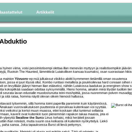
aastattelut
Artikkelit
Abduktio
a hyinen viima, voisi pessimistisempi olettaa illan menevän myttyyn ja realistisempikin jäävän
siintyjä, Ruotsin The Haunted, lämmittivät Lutakollisen kansaa kuumaksi, osan suorastaan hikis
na mainion
Yövuoro
-ep:nsä julkaissut viisikko aloitti kymmenen tietämillä oman osuutensa
en, jossa ei juuri löysiä ollut. Kombo runttasi metallista ja poukkoilevaa hard coreaan siihen m
bändi on levyillään jäänyt hieman liian etäiseksi, nähtiin Lutakossa laadukas ja energinen show s
a kokopitkää saadaan odottaa syksymmällä. Hieno homma, ainakin minä löydän tuolloin tien
oli seurata lavan edustalle muodostunutta teini-moshpittiä, jossa nuoremman polven musadigg
ja sitä rataa, homma näytti olevan oikein hienosti hallussa.
itettavasti tylsemmin, sillä homma toimi paperilla paremmin kuin käytännössä.
si. Ainakaan vuorovaikutuksen puutteesta ei porukkaa kuitenkaan voi syyttää.
ksi veikoksi ja kertoi muun muassa, ettei koskaan ollut tuntenut sellaista
 varmaan, kaverit ovat kuitenkin tuon pienemmän rapakon takaa maasta, jota ei
th-ylpeyttä
Swallow the Sun
ia Linus kehaisi, mikä herätteli jossain
kuttiin ihan reteästi, mutta suurin osa keikasta oli kuitenkin nyökyttelyä. Liekö
, paha sanoa. Joka tapauksessa Burst oli lievä pettymys.
lle puoliltaöin. Meininki oli alusta asti erittäin selvä. Tätä oli odotettu, ja