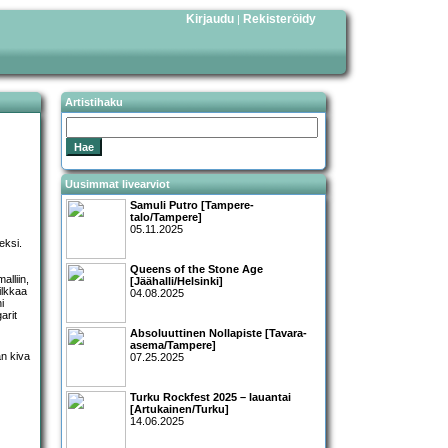
Kirjaudu
Rekisteröidy
|
Artistihaku
Uusimmat livearviot
Samuli Putro [Tampere-
talo/Tampere]
05.11.2025
eksi.
Queens of the Stone Age
alliin,
[Jäähalli/Helsinki]
ilkkaa
04.08.2025
i
arit
Absoluuttinen Nollapiste [Tavara-
asema/Tampere]
07.25.2025
Turku Rockfest 2025 – lauantai
[Artukainen/Turku]
14.06.2025