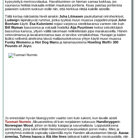
kypsytettyä merirosvolaulua. Havahtuminen on hieman samaa luokkaa, jos
saunassa heittää kiukaalla erittäin maukasta portteria. Kiuas paistaa portterista
palaneen sokerin tuoksun esille niin, että herkkua riittää kaikille aisteille.
Tällä kertaa näköaistia hiveli ainakin
Juha Litmasen
paukuttamat retrohenkiset,
Ludwig
in läpinäkyvät rummut, jonka tyylisiä muun muassa zeppelinrumpali
John
Bonham
käytti.
Esa Kuloniemi
nojasi varjoissa steelkitaransa varteen niin kuin
Bill Wyman
bassoonsa ja vokaalit hoidellut
Aija Puurtinen
keinui seksikkäästi
bassonsa kanssa, yltyen välillä takomaan nelikielistään jopa marakasseilla. Hänen
vetovoimansa ja lavakarismansa taas ei tarvitse vertailukohtaa. Hunajan ja luiden
lisäksi selkeinä aineksina tässä mallastuotoksessa yhtye käytti muun muassa
Funky Women
ia ja
Hot Dog Man
ia ja lainamausteena
Howling Wolf
in
300
Pounds of Joy
ta.
Jo ennestään hyvän bluesjyystön vaahto sen kuin sakeni, kun lavalle asteli
Tuomari Nurmio
. Alkuasetelma oli kuin norjalainen tuttavuus
Handbrygger
in
Norwegian Wood
, johon on lisätty katajaa ja savumallasta. Lopputuloksena
perinneolut, josta tulvii erittäin hienostunut kuivasuolatun poron maku. Mies ja
rytmityhmä esittivät sopivalla väännöllä myös Handen alkutuotannon biisejä.
Aavaa
preeriaa, Tuhma hauva
ja
Älä itke Iines
taittuivat kaikki upealla rosoisuudella, niin