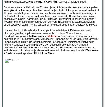
kuin myös kappaleet
Huda huda
ja
Kova luu
. Kaikessa maistuu blues.
Encorenomaisena jälkimakuna Tuomari ja ystävät esittivät takuuvarmat kappaleet
Valo yössä
ja
Ramona
. Ihhmiset tanssivat ja rokki soi. Loppuen lopuksi setissä oli
Huvila
n sahdin tapaan hieman karamellimainen maku – miellyttävä, mutta myös
melko hittivetoinen. Tämä saattaa johtua myös siitä, että Nurmiolla, vaan on niin
paljon hyviä biisejä. Karamellisuus jäi kuitenkin kuivasuolatun poron alle, koska
jokainen biisi oli laitettu hieman uuteen uskoon. Riitasoinnut ja saaristolaisviskin
turve takasivat laadun, jonka jälkeen jäi mielellään odottamaan seuraavaa päivää.
Uusien bändin pitäisi olla aina kovempia kuin edeltäjänsä. Esikuvat auttavat
eteenpäin, mutta ne pitäisi osata myös laulaa suohon. Suomalaisen
rockkukkoilunjatkumolla
Hurriganes
,
Melrose
ja
Sweatmaster
muodostavat
selkeän linkin. Lauantaipäivänä Melrose iski kunnon savuoluen lailla, vaikka välillä
kappaleissa kuuluikin ricksprinfieldmäisiä kertosäkeitä. Iloisimpana yllätyksenä
miehet väänsivät coverin
Buddy Guy
n uudelleen sovittamasta vanhasta
deltabluesstandardista
Tramp
ista. Myös
In The Meanwhile
kuultiin ennen kuin
kaikki vaahto oli haihtunut ja viimeisenä vetona kolmikko venytti tuhdisti
Ten Years
After
in tapaan kappaleen
Rich Little Bitch
.