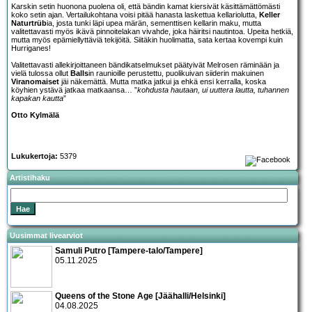
Karskin setin huonona puolena oli, että bändin kamat kiersivät käsittämättömästi
koko setin ajan. Vertailukohtana voisi pitää hanasta laskettua kellariolutta,
Keller
Naturtrüb
ia, josta tunki läpi upea märän, sementtisen kellarin maku, mutta
valitettavasti myös ikävä pinnoitelakan vivahde, joka häiritsi nautintoa. Upeita hetkiä,
mutta myös epämiellyttäviä tekijöitä. Siitäkin huolimatta, sata kertaa kovempi kuin
Hurriganes!
Valitettavasti allekirjoittaneen bändikatselmukset päätyivät Melrosen räminään ja
vielä tulossa ollut
Balls
in raunioille perustettu, puolikuivan siiderin makuinen
Viranomaiset
jäi näkemättä. Mutta matka jatkui ja ehkä ensi kerralla, koska
köyhien ystävä jatkaa matkaansa… ”
kohdusta hautaan, ui uuttera lautta, tuhannen
kapakan kautta
”
Otto Kylmälä
Lukukertoja:
5379
Artistihaku
Uusimmat livearviot
Samuli Putro [Tampere-talo/Tampere]
05.11.2025
Queens of the Stone Age [Jäähalli/Helsinki]
04.08.2025