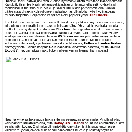
Helsinki Beer Festival juhli tänä vuonna kymmenvuotista taivaltaan Kaapelitehtaalla.
Kaksipäiväisen festivaalin aikana sekä asiaan omistautuneilla että noviiseilla oli
mahdollisuus tutustua olut-, viski- ja siideriuutuuksien parhaimmistoon. Vaikka
pääosassa olivatkin kultivoituneet mallasjuomat, oli tarjolla myös hyvätasoista
musiikkitarjontaa. Perjantaina esitykset aloitti poprockyhtye
The Orders
.
The Ordersin esiintyminen festivaaleilla toi yleisön joukkoon myös nuoria naisfaneja,
joita ei muuten vierailijoiden seassa olisikaan nähty. Yhtye aloitti vankalla otteella,
mutta itse en pystynyt karistamaan
Placebo
n à la englantilaisen bitter-oluen makua
suustani. Vaikka esikuva onkin varsin selkeä ja myös sallittu, ei se täysin yltänyt
edeltäjänsä loistoon. Samaan tapaan
PG Steam
real ale jätti hedelmäisyydestä ja
humaloinnista huolimatta hieman liian miedon maun suuhun. Mietous rokotti
kokonaisuutta ja esitys jäi hieman vajaaksi edeltäjänsä,
Fullers
in
London Pride
n
pistävyydestä. Bändin kappale
Cold
sai settiin tarvittavaa nostetta, mutta
Baltika
Export 7
:n tavoin raikas maku liukeni jälleen kerran hieman liian nopeasti.
Iltaan tarvittavaa tukevuutta tulikin sitten jo seuraavan aktin avulla. Minulla oli ollut
vain hämärä muistikuva siitä, mitä
Honey B & T-Bones
on, mutta en muistanut, että
se olisi näin kovaa. Ensimaku oli tymäkkää tomi-iskemistä ja sotahuutomaista
kirkumista, jonka jälkeen suussa suli aimo annos bluesia ja rommitynnyrissä