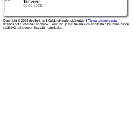
Tampere]
09.02.2023
Copyright © 2025 desibeli.net | Kaikki oikeudet pidätetään |
Tietoa toimituksesta
desibeli.net ei vastaa Facebook-, Youtube- ja last.fm-linkkien sisällöstä eikä takaa niiden
sisältävän aiheeseen liittyvää materiaalia.